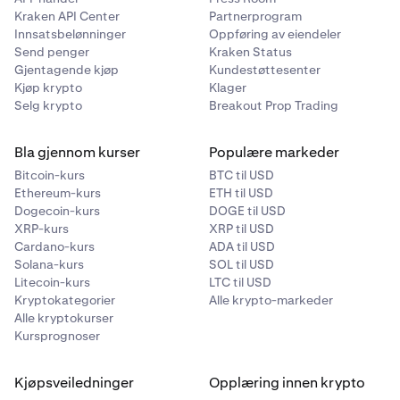
•
GBP
Beløp
Kraken API Center
Partnerprogram
•
AUD
Innsatsbelønninger
Oppføring av eiendeler
For å fullstendig lukke en åpen spotposisjon med
Send penger
Kraken Status
•
margin, angir du samme beløp som åpningsordren. Hvis
CAD
Gjentagende kjøp
Kundestøttesenter
du utfører en ordre for lukkende transaksjon med større
•
Kjøp krypto
JPY
Klager
volum enn spotposisjonen din med margin, vil du
Selg krypto
Breakout Prop Trading
•
CHF
effektivt opprette en ny spotposisjon med margin på
motsatt side (dette kalles å «snu» posisjonen).
•
BTC
Bla gjennom kurser
Populære markeder
•
ETH
Bitcoin-kurs
BTC til USD
«Nullvolum»-funksjon
Ethereum-kurs
ETH til USD
•
XRP
For å lukke hele volumet av alle åpne posisjoner for et
Dogecoin-kurs
DOGE til USD
spesifikt par, kan du angi '0' som beløp for en ordre for
XRP-kurs
•
XRP til USD
LTC
lukkende transaksjon. Dette kan være nyttig for å lukke
Cardano-kurs
ADA til USD
•
DOGE
alle åpne spotposisjoner med margin for et spesifikt par
Solana-kurs
SOL til USD
Litecoin-kurs
LTC til USD
med én ordre, for å lukke spotposisjoner for et spesifikt
•
XLM
Kryptokategorier
Alle krypto-markeder
marked i perioder med volatilitet når posisjonsstørrelsen
•
USDT
Alle kryptokurser
endres ofte, eller for å lukke små gjenværende volumer
Kursprognoser
av åpne spotposisjoner med margin.
•
ADA
•
XTZ
Kjøpsveiledninger
Opplæring innen krypto