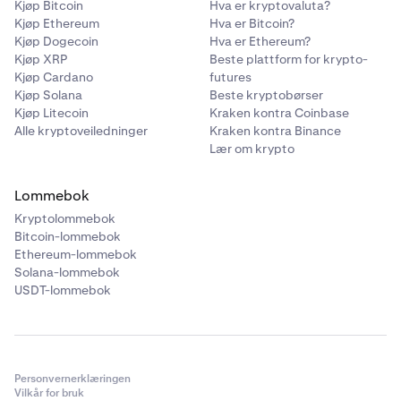
•
ATOM
Kjøp Bitcoin
Hva er kryptovaluta?
Kjøp Ethereum
Hva er Bitcoin?
•
LINK
Kjøp Dogecoin
Hva er Ethereum?
•
Kjøp XRP
DAI
Beste plattform for krypto-
Kjøp Cardano
futures
•
PAXG
Kjøp Solana
Beste kryptobørser
Kjøp Litecoin
Kraken kontra Coinbase
•
USDC
Alle kryptoveiledninger
Kraken kontra Binance
•
TRX
Lær om krypto
•
DOT
Lommebok
•
AAVE
Kryptolommebok
•
MANA
Bitcoin-lommebok
Ethereum-lommebok
•
MATIC
Solana-lommebok
•
SOL
USDT-lommebok
•
AVAX
•
SHIB
•
FTM
Personvernerklæringen
Vilkår for bruk