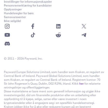
•
RUNE
Innstillinger for informasjonskapsler
Personvernerklæring for kandidater
•
NEAR
Opplysninger
Handelsregler for børs
•
STX
Samsvarssenter
Ikke selg/del
•
SUI
•
PEPE
•
TAO
•
WIF
•
RENDER
© 2011 – 2026 Payward, Inc.
•
Noteringsvalutaen for paret som handles, hvis det
ikke
er en sikkerhetsvaluta.
Payward Europe Solutions Limited, som handler som Kraken, er regulert av
•
Grunnvalutaen for paret som handles, hvis det
ikke
Central Bank of Ireland. Payward Global Solutions Limited, som handler
som Kraken, er regulert av Central Bank of Ireland. Registrert kontor: 70
er en sikkerhetsvaluta
Sir John Rogerson’s Quay, Dublin, D02 R296, Irland. Klikk
her
for relaterte
retningslinjer og offentliggjøringer.
Hvis tapet er større enn saldoen din av
Disse materialene er bare ment som generell informasjon og utgjør ikke
investeringsråd, råd om finansielle produkter eller en anbefaling eller
sikkerhetsvalutaer, vil andre midler på kontoen din bli
oppfordring til å kjøpe, selge, satse eller være investert i noen
brukt etter behov.
kryptoeiendeler eller å engasjere seg i en spesifikk handelsstrategi.
Kraken jobber ikke for å øke eller redusere kursen på en bestemt