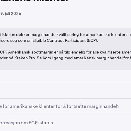
9. juli 2026
tikkelen dekker marginhandelkvalifisering for amerikanske klienter s
fisere seg som en Eligible Contract Participant (ECP).
CP? Amerikansk spotmargin er nå tilgjengelig for alle kvalifiserte ame
nder på Kraken Pro. Se
Kom i gang med amerikansk marginhandel
for 
ntroduserte Kraken et separat marginhandelprodukt tilgjengeli
e for amerikanske klienter for å fortsette marginhandel?
amerikanske privatkunder. Se
Kom i gang med amerikansk mar
anske klienter skal være kvalifisert for marginhandel på Krak
nformasjon om ECP-status
e seg som en Eligible Contract Participant (ECP) slik det er de