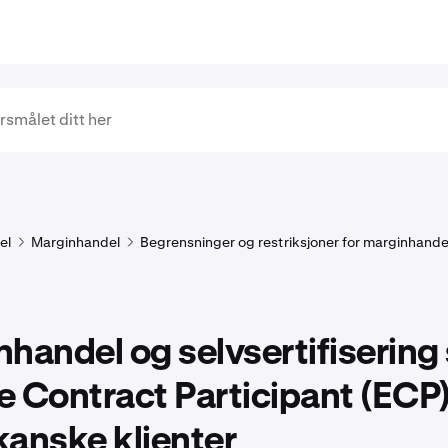
el
Marginhandel
Begrensninger og restriksjoner for marginhande
handel og selvsertifiserin
le Contract Participant (ECP)
anske klienter