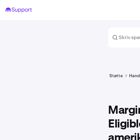
Støtte
Hand
Margin
Eligib
amerik