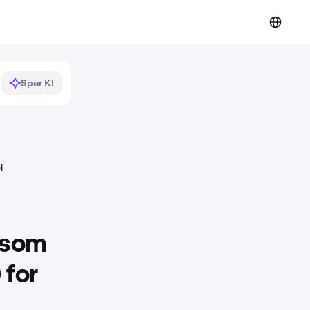
Spør KI
l
g som
 for