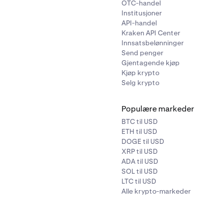
OTC-handel
ndeler minus forpliktelser). Hvis du representerer en institusj
Institusjoner
ikke kvalifiserer som en ECP under testen med 10 millioner doll
API-handel
 din institusjon kvalifisere som en ECP under en av de
andre k
Kraken API Center
onen
. Vennligst gjennomgå kategoriene og kontakt Krakens k
Innsatsbelønninger
onen du representerer kvalifiserer for minst én av dem.
Send penger
Gjentagende kjøp
Kjøp krypto
Selg krypto
Populære markeder
BTC til USD
ETH til USD
DOGE til USD
XRP til USD
ADA til USD
SOL til USD
LTC til USD
Alle krypto-markeder