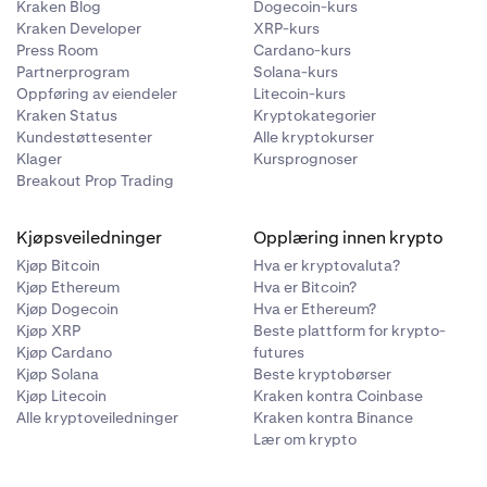
Kraken Blog
Dogecoin-kurs
on og
Kraken Developer
XRP-kurs
ar i totale
Press Room
Cardano-kurs
ategoriene av
Partnerprogram
Solana-kurs
undestøtte
Oppføring av eiendeler
Litecoin-kurs
Kraken Status
Kryptokategorier
Kundestøttesenter
Alle kryptokurser
Klager
Kursprognoser
Breakout Prop Trading
Kjøpsveiledninger
Opplæring innen krypto
Kjøp Bitcoin
Hva er kryptovaluta?
Kjøp Ethereum
Hva er Bitcoin?
Kjøp Dogecoin
Hva er Ethereum?
Kjøp XRP
Beste plattform for krypto-
Kjøp Cardano
futures
Kjøp Solana
Beste kryptobørser
Kjøp Litecoin
Kraken kontra Coinbase
Alle kryptoveiledninger
Kraken kontra Binance
Lær om krypto