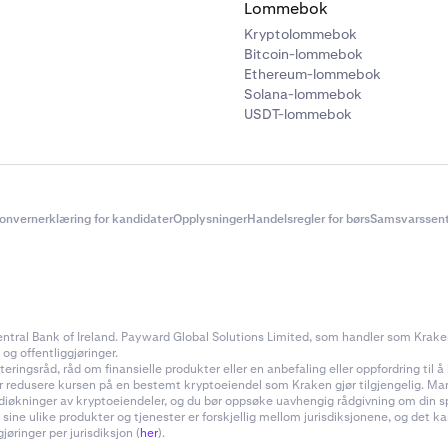
Lommebok
Kryptolommebok
Bitcoin-lommebok
Ethereum-lommebok
Solana-lommebok
USDT-lommebok
onvernerklæring for kandidater
Opplysninger
Handelsregler for børs
Samsvarssent
ral Bank of Ireland. Payward Global Solutions Limited, som handler som Kraken, e
 og offentliggjøringer.
ingsråd, råd om finansielle produkter eller en anbefaling eller oppfordring til å k
ler redusere kursen på en bestemt kryptoeiendel som Kraken gjør tilgjengelig. Ma
rdiøkninger av kryptoeiendeler, og du bør oppsøke uavhengig rådgivning om din s
 sine ulike produkter og tjenester er forskjellig mellom jurisdiksjonene, og de
øringer per jurisdiksjon (
her
).