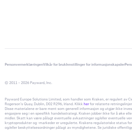
Personvernerklæringen
Vilkår for bruk
Innstillinger for informasjonskapsler
Pers
© 2011 – 2026 Payward, Inc.
Payward Europe Solutions Limited, som handler som Kraken, er regulert av Cent
Rogerson’s Quay, Dublin, D02 R296, Irland. Klikk
her
for relaterte retningslinjer
Disse materialene er bare ment som generell informasjon og utgjør ikke invester
engasjere seg i en spesifikk handelsstrategi. Kraken jobber ikke for å øke el
midler. Skatt kan være pålagt eventuelle avkastninger og/eller eventuelle ve
kryptoprodukter og -markeder er uregulerte. Krakens regulatoriske status for
og/eller beskyttelsesordninger pålagt av myndighetene. Se juridiske offentliggj