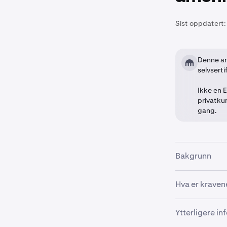
Sist oppdatert:
Denne ar
selvserti
Ikke en E
privatku
gang.
Bakgrunn
I april 2026 i
Hva er kraven
kvalifiserte 
detaljer.
For at amerik
Ytterligere i
selvsertifiser