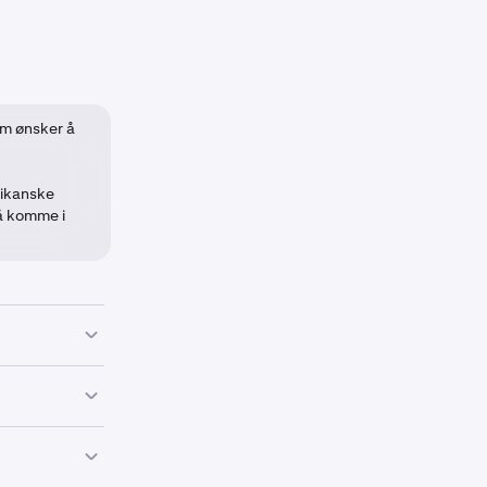
om ønsker å
rikanske
å komme i
g for alle
ginhandel
for
en, må de
finert under