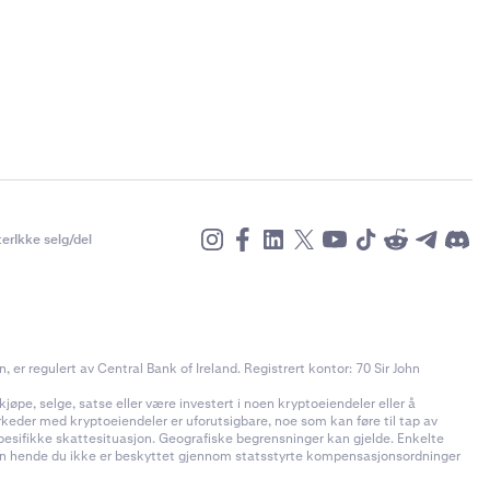
er
Ikke selg/del
r regulert av Central Bank of Ireland. Registrert kontor: 70 Sir John
jøpe, selge, satse eller være investert i noen kryptoeiendeler eller å
rkeder med kryptoeiendeler er uforutsigbare, noe som kan føre til tap av
pesifikke skattesituasjon. Geografiske begrensninger kan gjelde. Enkelte
t kan hende du ikke er beskyttet gjennom statsstyrte kompensasjonsordninger