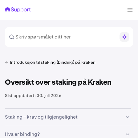
Introduksjon til staking (binding) på Kraken
Oversikt over staking på Kraken
Sist oppdatert:
30. juli 2026
Staking – krav og tilgjengelighet
For å delta i
staking på kjeden
på Kraken, må du oppfylle
Hva er binding?