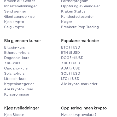
Kraken API Center
Partnerprogram
Innsatsbelønninger
Oppføring av eiendeler
✅
Nivå
Mer enn USD 100M
0 %
Send penger
Kraken Status
Gjentagende kjøp
Kundestøttesenter
5
Kjøp krypto
Klager
The Graph (GRT)
Selg krypto
Breakout Prop Trading
Eksempel:
✅
Hvis du har
80 ETH
og
1 000 SOL
i bundet staking (i dette
Bla gjennom kurser
Populære markeder
✅
eksempelet en samlet verdi på
USD 1,5M
ved
Bitcoin-kurs
BTC til USD
utbetaling), vil din samlede saldo plassere deg i
Ethereum-kurs
ETH til USD
gebyrnivået 20 %
. Hvis vi forutsetter at du den aktuelle
Dogecoin-kurs
DOGE til USD
Hyperliquid (HYPE)
uken
tjener 0,08 ETH og 1,0 SOL
i nettverksbelønninger
XRP-kurs
XRP til USD
(verdt ca.
USD1 450
ved utbetaling), belaster Kraken
Cardano-kurs
ADA til USD
✅
20 % av hver belønning for hver eiendel,
Solana-kurs
SOL til USD
0,016 ETH
og
Litecoin-kurs
LTC til USD
✅
0,2 SOL
(
verdt USD 290
samlet sett), og du mottar
Kryptokategorier
Alle krypto-markeder
0,064 ETH
og
0,8 SOL
(samlet sett verdt
USD 1 160
).
Alle kryptokurser
Kursprognoser
Injective (INJ)
Provisjon for fleksibel staking og Auto Earn:
✅
Kraken benytter en provisjon på 30 % på belønninger
Kjøpsveiledninger
Opplæring innen krypto
som oppnås gjennom både fleksibel staking og
Auto
✅
Kjøp Bitcoin
Hva er kryptovaluta?