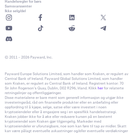
Handelsregler for børs
Samsvarssenter
Ikke selg/del
© 2011 – 2026 Payward, Inc.
Payward Europe Solutions Limited, som handler som Kraken, er regulert av
Central Bank of Ireland. Payward Global Solutions Limited, som handler
som Kraken, er regulert av Central Bank of Ireland. Registrert kontor: 70
Sir John Rogerson’s Quay, Dublin, D02 R296, Irland. Klikk
her
for relaterte
retningslinjer og offentliggjøringer.
Disse materialene er bare ment som generell informasjon og utgjør ikke
investeringsråd, råd om finansielle produkter eller en anbefaling eller
oppfordring til å kjøpe, selge, satse eller være investert i noen
kryptoeiendeler eller å engasjere seg i en spesifikk handelsstrategi.
Kraken jobber ikke for å øke eller redusere kursen på en bestemt
kryptoeiendel som Kraken gjør tilgjengelig. Markeder med
kryptoeiendeler er uforutsigbare, noe som kan føre til tap av midler. Skatt
kan være pålagt eventuelle avkastninger og/eller eventuelle verdiøkninger