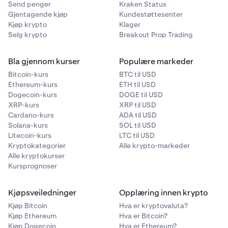
Send penger
Kraken Status
Gjentagende kjøp
Kundestøttesenter
Kjøp krypto
Klager
Selg krypto
Breakout Prop Trading
Bla gjennom kurser
Populære markeder
Bitcoin-kurs
BTC til USD
Ethereum-kurs
ETH til USD
Dogecoin-kurs
DOGE til USD
XRP-kurs
XRP til USD
Cardano-kurs
ADA til USD
Solana-kurs
SOL til USD
Litecoin-kurs
LTC til USD
Kryptokategorier
Alle krypto-markeder
Alle kryptokurser
Kursprognoser
Kjøpsveiledninger
Opplæring innen krypto
Kjøp Bitcoin
Hva er kryptovaluta?
Kjøp Ethereum
Hva er Bitcoin?
Kjøp Dogecoin
Hva er Ethereum?