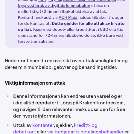
kjøp ved bruk av digitale lommebøker
utløse en
midlertidig (72 timer) tilbakeholdelse av uttak.
Kontantinnskudd via
ACH Plaid
holdes tilbake i 7 dager
før de kan tas ut.
Dette gjelder for alle uttak av krypto
og fiat.
Kjøp med debet- eller kredittkort i USD er alltid
gjenstand for 72-timers tilbakeholdelse, ikke bare ved
første transaksjon.
Nedenfor finner du en oversikt over uttaksmuligheter og
deres minimumbeløp, gebyrer og behandlingstider.
Viktig informasjon om uttak
•
Denne informasjonen kan endres uten varsel og er
ikke alltid oppdatert. Logg på Kraken-kontoen din,
og naviger til den relevante innskuddssiden for å se
den nyeste informasjonen.
•
Uttak av
kontanter
, sjekker,
kreditt- og
debetkort
eller
via tredjeparts betalingsbehandler
er