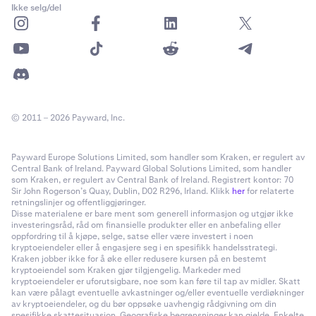
Ikke selg/del
© 2011 – 2026 Payward, Inc.
Payward Europe Solutions Limited, som handler som Kraken, er regulert av
Central Bank of Ireland. Payward Global Solutions Limited, som handler
som Kraken, er regulert av Central Bank of Ireland. Registrert kontor: 70
Sir John Rogerson’s Quay, Dublin, D02 R296, Irland. Klikk
her
for relaterte
retningslinjer og offentliggjøringer.
Disse materialene er bare ment som generell informasjon og utgjør ikke
investeringsråd, råd om finansielle produkter eller en anbefaling eller
oppfordring til å kjøpe, selge, satse eller være investert i noen
kryptoeiendeler eller å engasjere seg i en spesifikk handelsstrategi.
Kraken jobber ikke for å øke eller redusere kursen på en bestemt
kryptoeiendel som Kraken gjør tilgjengelig. Markeder med
kryptoeiendeler er uforutsigbare, noe som kan føre til tap av midler. Skatt
kan være pålagt eventuelle avkastninger og/eller eventuelle verdiøkninger
av kryptoeiendeler, og du bør oppsøke uavhengig rådgivning om din
spesifikke skattesituasjon. Geografiske begrensninger kan gjelde. Enkelte