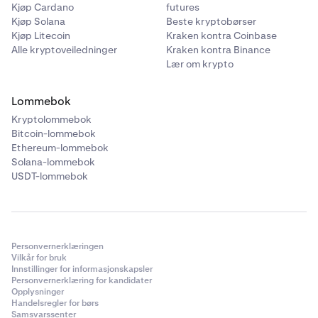
Vær oppmerksom på svindel
.
7
Kjøp Cardano
futures
Kjøp Solana
Beste kryptobørser
Bokmerk
id.kraken.com/sign-in
for å unngå å
Kjøp Litecoin
Kraken kontra Coinbase
bruke søkemotorer for å navigere til nettstedet
Alle kryptoveiledninger
Kraken kontra Binance
vårt.
Lær om krypto
I motsetning til autentiseringsapper, er
passnøkler motstandsdyktige mot phishing.
Lommebok
Aktiver dem i dag.
Kryptolommebok
Bitcoin-lommebok
Del aldri innloggingsdetaljene dine med noen.
Ethereum-lommebok
Kraken Support Team vil aldri be om passordet
Solana-lommebok
ditt eller om å installere programvare fra
USDT-lommebok
tredjeparter.
Verifiser legitimiteten til e-poster som påstår å
være fra Kraken ved å sjekke
Er denne e-posten
fra Kraken
?
Personvernerklæringen
Vilkår for bruk
Bruk kun Krakens offisielle apper
. Tredjeparts
8
Innstillinger for informasjonskapsler
mobilapper som bruker Krakens navn eller ber om
Personvernerklæring for kandidater
dine Kraken-detaljer er former for phishing.
Opplysninger
Handelsregler for børs
Samsvarssenter