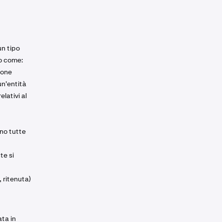
un tipo
to come:
ione
un'entità
lativi al
ono tutte
te si
 ritenuta)
ata in