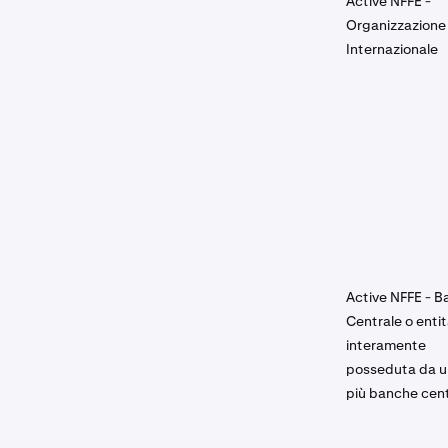
Active NFFE -
Organizzazione
Internazionale
Active NFFE - B
Centrale o enti
interamente
posseduta da u
più banche cent