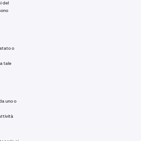
i del
sono
 stato o
a tale
da uno o
ttività