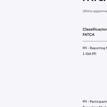
Ultimo aggiorn
Classificazio
FATCA
FFI - Reporting
1 IGA FFI
FFI - Participati