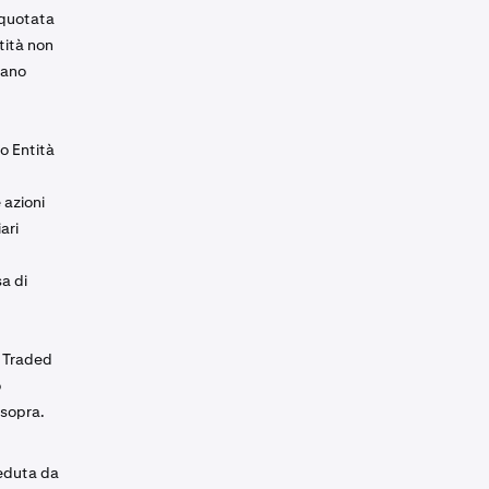
à quotata
tità non
fano
 o Entità
 azioni
ari
a di
y Traded
o
 sopra.
seduta da