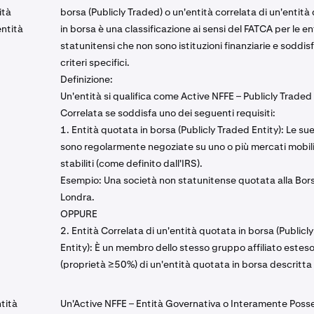
ità
borsa (Publicly Traded) o un'entità correlata di un'entit
entità
in borsa è una classificazione ai sensi del FATCA per le en
statunitensi che non sono istituzioni finanziarie e soddis
criteri specifici.
Definizione:
Un'entità si qualifica come Active NFFE – Publicly Traded
Correlata se soddisfa uno dei seguenti requisiti:
1. Entità quotata in borsa (Publicly Traded Entity): Le sue
sono regolarmente negoziate su uno o più mercati mobili
stabiliti (come definito dall'IRS).
Esempio: Una società non statunitense quotata alla Bors
Londra.
OPPURE
2. Entità Correlata di un'entità quotata in borsa (Publicl
Entity): È un membro dello stesso gruppo affiliato estes
(proprietà ≥50%) di un'entità quotata in borsa descritta
tità
Un'Active NFFE – Entità Governativa o Interamente Pos