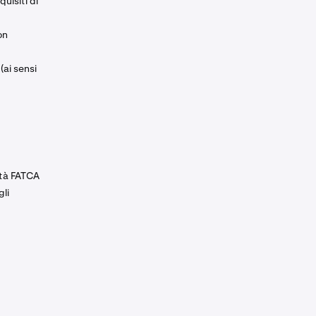
uisiti di
on
(ai sensi
ità FATCA
gli