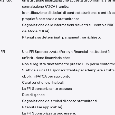
l 2 IGA
un'istituzione finanziaria che accetta di conformarsi ai req
segnalazione FATCA tramite:
Identificazione di titolari di conto statunitensi o entità c
proprietà sostanziale statunitense
Segnalazione delle informazioni rilevanti sul conto all'IRS 
del Model 2 IGA)
Ritenuta su determinati pagamenti, se richiesto
 FFI
Una FFI Sponsorizzata (Foreign Financial Institution) è
un'istituzione finanziaria che:
Non si registra direttamente presso l'IRS per la conform
Si affida a una FFI Sponsorizzante per adempiere a tutti 
obblighi FATCA per suo conto
Caratteristiche principali:
La FFI Sponsorizzante esegue:
Due diligence
Segnalazione dei titolari di conto statunitensi
Ritenuta (se applicabile)
La FFI Sponsorizzata può essere: