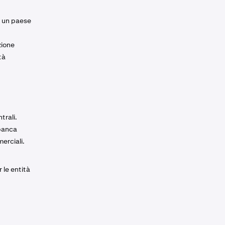
i un paese
zione
tà
trali.
 banca
erciali.
 le entità