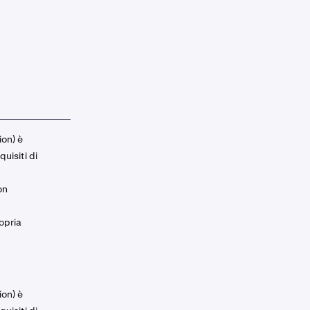
ion) è
uisiti di
on
ropria
ion) è