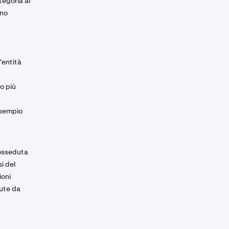
tegoria ai
ono
'entità
 o più
esempio
Posseduta
i del
ioni
dute da