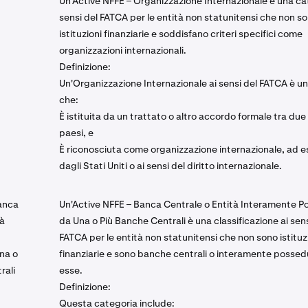
Un'Active NFFE – Organizzazione Internazionale è una ca
sensi del FATCA per le entità non statunitensi che non s
istituzioni finanziarie e soddisfano criteri specifici come
organizzazioni internazionali.
Definizione:
Un'Organizzazione Internazionale ai sensi del FATCA è un
che:
È istituita da un trattato o altro accordo formale tra due
paesi, e
È riconosciuta come organizzazione internazionale, ad 
dagli Stati Uniti o ai sensi del diritto internazionale.
anca
Un'Active NFFE – Banca Centrale o Entità Interamente 
tà
da Una o Più Banche Centrali è una classificazione ai sens
FATCA per le entità non statunitensi che non sono istituz
na o
finanziarie e sono banche centrali o interamente posse
rali
esse.
Definizione:
Questa categoria include: