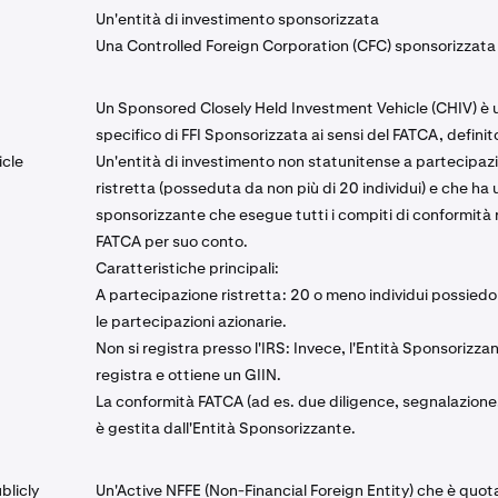
Un'entità di investimento sponsorizzata
Una Controlled Foreign Corporation (CFC) sponsorizzata
Un Sponsored Closely Held Investment Vehicle (CHIV) è 
specifico di FFI Sponsorizzata ai sensi del FATCA, defini
icle
Un'entità di investimento non statunitense a partecipaz
ristretta (posseduta da non più di 20 individui) e che ha 
sponsorizzante che esegue tutti i compiti di conformità re
FATCA per suo conto.
Caratteristiche principali:
A partecipazione ristretta: 20 o meno individui possied
le partecipazioni azionarie.
Non si registra presso l'IRS: Invece, l'Entità Sponsorizzan
registra e ottiene un GIIN.
La conformità FATCA (ad es. due diligence, segnalazione,
è gestita dall'Entità Sponsorizzante.
blicly
Un'Active NFFE (Non-Financial Foreign Entity) che è quot