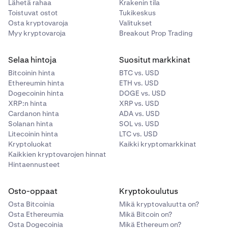
Lähetä rahaa
Krakenin tila
Liitä tai kirjoita kertakäyttöinen koodi Kraken-
6
Toistuvat ostot
Tukikeskus
sovellukseen.
Osta kryptovaroja
Valitukset
Myy kryptovaroja
Breakout Prop Trading
Onnistui! Olet ottanut sisäänkirjautumisen
7
kaksivaiheisen todennuksen onnistuneesti käyttöön
Selaa hintoja
Suositut markkinat
tilillesi.
Bitcoinin hinta
BTC vs. USD
Ethereumin hinta
ETH vs. USD
Dogecoinin hinta
DOGE vs. USD
XRP:n hinta
XRP vs. USD
Cardanon hinta
ADA vs. USD
Solanan hinta
SOL vs. USD
Litecoinin hinta
LTC vs. USD
Kryptoluokat
Kaikki kryptomarkkinat
Kaikkien kryptovarojen hinnat
Hintaennusteet
Osto-oppaat
Kryptokoulutus
Osta Bitcoinia
Mikä kryptovaluutta on?
Osta Ethereumia
Mikä Bitcoin on?
Osta Dogecoinia
Mikä Ethereum on?