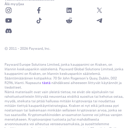
Älä myy/jaa
© 2011 - 2026 Payward, Inc.
Payward Europe Solutions Limited, jonka kauppanimi on Kraken, on
Irlannin keskuspankin säätelemä. Payward Global Solutions Limited, jonka
kauppanimi on Kraken, on Irlannin keskuspankin säätelemä.
Sääntömääräinen kotipaikka: 70 Sir John Rogerson’s Quay, Dublin, D02
R296, Irlanti. Napsauta
tästä
nähdäksesi aiheeseen liittyvät käytännöt ja
tiedotteet.
Nämä materiaalit ovat vain yleistä tietoa; ne eivät ole sijoituksiin tai
rahoitustuotteisiin liittyvää neuvontaa eivätkä suositus tai kehotus ostaa,
myydä, steikata tai pitää hallussa mitään kryptovaroja tai noudattaa
mitään tiettyä kaupankäyntistrategiaa. Kraken ei nyt eikä jatkossa pyri
nostamaan tai laskemaan minkään sellaisen kryptovaran arvoa, jonka se
tuo saataville. Kryptomarkkinoiden arvaamaton luonne voi johtaa varojen
menetykseen. Kryptovarojesi tuotosta ja/tai mahdollisesta
arvonnoususta voi aiheutua veroseuraamuksia, ja suosittelemme