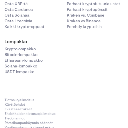
Osta XRP:tä
Parhaat kryptofutuurialustat
Osta Cardanoa
Parhaat kryptopörssit
Osta Solanaa
Kraken vs. Coinbase
Osta Litecoinia
Kraken vs Binance
Kaikki krypto-oppaat
Perehdy kryptoihin
Lompakko
Kryptolompakko
Bitcoin-lompakko
Ethereum-lompakko
Solana-lompakko
USDT-lompakko
Tietosuojailmoitus
Käyttöehdot
Evästeasetukset
Ehdokkaiden tietosuojailmoitus
Tiedonannot
Pörssikaupankäynnin säännöt
Vaatimustenmukaisuuskeskus