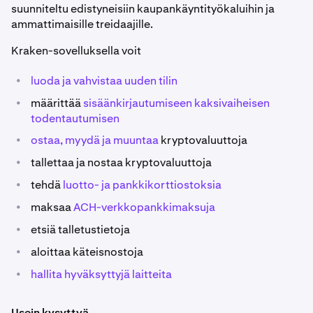
suunniteltu edistyneisiin kaupankäyntityökaluihin ja
ammattimaisille treidaajille.
Kraken-sovelluksella voit
•
luoda ja vahvistaa uuden tilin
•
määrittää
sisäänkirjautumiseen kaksivaiheisen
todentautumisen
•
ostaa, myydä
ja muuntaa
kryptovaluuttoja
•
tallettaa ja nostaa kryptovaluuttoja
•
tehdä
luotto- ja pankkikorttiostoksia
•
maksaa
ACH-verkkopankkimaksuja
•
etsiä talletustietoja
•
aloittaa käteisnostoja
•
hallita hyväksyttyjä laitteita
Usein kysyttyä