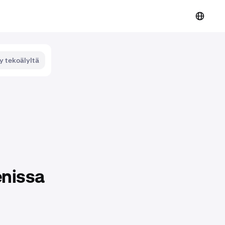
y tekoälyltä
enissa