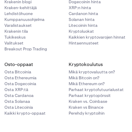
Krakenin blogi
Dogecoinin hinta
n pidättää
Kraken-kehittäjä
XRP:n hinta
Lehdistöhuone
Cardanon hinta
hteensä
290 $
)
Kumppanuusohjelma
Solanan hinta
Varalistaukset
Litecoinin hinta
Krakenin tila
Kryptoluokat
Tukikeskus
Kaikkien kryptovarojen hinnat
Valitukset
Hintaennusteet
 Earn
-
Breakout Prop Trading
 50 %:lle
Osto-oppaat
Kryptokoulutus
t pidätetään
Osta Bitcoinia
Mikä kryptovaluutta on?
rdano (ADA),
Osta Ethereumia
Mikä Bitcoin on?
itun
Osta Dogecoinia
Mikä Ethereum on?
Osta XRP:tä
Parhaat kryptofutuurialustat
Osta Cardanoa
Parhaat kryptopörssit
lkkiota. Katso
Osta Solanaa
Kraken vs. Coinbase
Osta Litecoinia
Kraken vs Binance
tulle ETH:lle,
Kaikki krypto-oppaat
Perehdy kryptoihin
attua ETH-