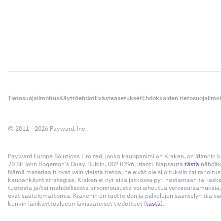
Huomautus:
rajoituksia
Katso lisätie
Tietosuojailmoitus
Käyttöehdot
Evästeasetukset
Ehdokkaiden tietosuojailmo
© 2011 - 2026 Payward, Inc.
Payward Europe Solutions Limited, jonka kauppanimi on Kraken, on Irlannin
70 Sir John Rogerson’s Quay, Dublin, D02 R296, Irlanti. Napsauta
tästä
nähdäks
Nämä materiaalit ovat vain yleistä tietoa; ne eivät ole sijoituksiin tai rahoi
kaupankäyntistrategiaa. Kraken ei nyt eikä jatkossa pyri nostamaan tai las
tuotosta ja/tai mahdollisesta arvonnoususta voi aiheutua veroseuraamuksia,
ovat säätelemättömiä. Krakenin eri tuotteiden ja palvelujen sääntelyn tila v
kunkin lainkäyttöalueen lakisääteiset tiedotteet (
tästä
).