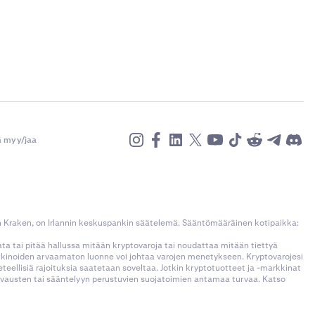
eteellisiä
ä myy/jaa
n Kraken, on Irlannin keskuspankin säätelemä. Sääntömääräinen kotipaikka:
kata tai pitää hallussa mitään kryptovaroja tai noudattaa mitään tiettyä
rkkinoiden arvaamaton luonne voi johtaa varojen menetykseen. Kryptovarojesi
llisiä rajoituksia saatetaan soveltaa. Jotkin kryptotuotteet ja -markkinat
korvausten tai sääntelyyn perustuvien suojatoimien antamaa turvaa. Katso