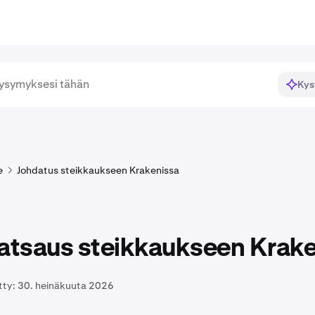
Kys
e
Johdatus steikkaukseen Krakenissa
katsaus steikkaukseen Krak
tty:
30. heinäkuuta 2026