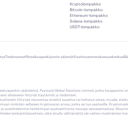
 Omaisuuserien ja ohjelmien saatavuuteen sovelletaan maanti
Kryptolompakko
 – katso
tästä
lisätietoja.
Bitcoin-lompakko
Ethereum-lompakko
toja omaisuuserien tunnuksista meidän
API-asiakirjoistamme.
Solana-lompakko
USDT-lompakko
itus
Tiedonannot
Pörssikaupankäynnin säännöt
Vaatimustenmukaisuuskeskus
Äl
 keskuspankin säätelemä. Payward Global Solutions Limited, jonka kauppanimi o
esi aiheeseen liittyvät käytännöt ja tiedotteet.
tustuotteisiin liittyvää neuvontaa eivätkä suositus tai kehotus ostaa, myydä, stei
kemaan minkään sellaisen kryptovaran arvoa, jonka se tuo saataville. Kryptoma
 ja suosittelemme hankkimaan puolueettomia neuvoja veroasemastasi. Maantietee
aihtelee lainkäyttöalueittain, eikä sinulla välttämättä ole valtion myöntämien 