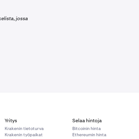
maisuuserät
elista, jossa
 maksujen
rkon
ista. Katso
maisuuserät
aikuttaa
ut käyttämällä
Yritys
Selaa hintoja
omaisuuserien
Krakenin tietoturva
Bitcoinin hinta
saldosi
Krakenin työpaikat
Ethereumin hinta