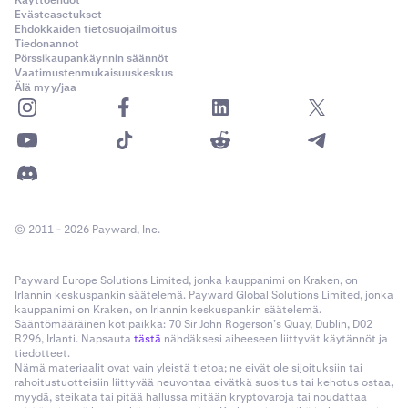
Käyttöehdot
Evästeasetukset
Ehdokkaiden tietosuojailmoitus
Tiedonannot
Pörssikaupankäynnin säännöt
Vaatimustenmukaisuuskeskus
Älä myy/jaa
© 2011 - 2026 Payward, Inc.
Payward Europe Solutions Limited, jonka kauppanimi on Kraken, on
Irlannin keskuspankin säätelemä. Payward Global Solutions Limited, jonka
kauppanimi on Kraken, on Irlannin keskuspankin säätelemä.
Sääntömääräinen kotipaikka: 70 Sir John Rogerson’s Quay, Dublin, D02
R296, Irlanti. Napsauta
tästä
nähdäksesi aiheeseen liittyvät käytännöt ja
tiedotteet.
Nämä materiaalit ovat vain yleistä tietoa; ne eivät ole sijoituksiin tai
rahoitustuotteisiin liittyvää neuvontaa eivätkä suositus tai kehotus ostaa,
myydä, steikata tai pitää hallussa mitään kryptovaroja tai noudattaa