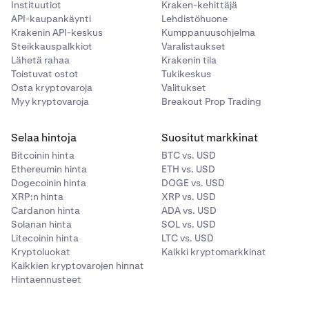
Instituutiot
Kraken-kehittäjä
API-kaupankäynti
Lehdistöhuone
Krakenin API-keskus
Kumppanuusohjelma
Steikkauspalkkiot
Varalistaukset
Lähetä rahaa
Krakenin tila
Toistuvat ostot
Tukikeskus
Osta kryptovaroja
Valitukset
Myy kryptovaroja
Breakout Prop Trading
Selaa hintoja
Suositut markkinat
Bitcoinin hinta
BTC vs. USD
Ethereumin hinta
ETH vs. USD
Dogecoinin hinta
DOGE vs. USD
XRP:n hinta
XRP vs. USD
Cardanon hinta
ADA vs. USD
Solanan hinta
SOL vs. USD
Litecoinin hinta
LTC vs. USD
Kryptoluokat
Kaikki kryptomarkkinat
Kaikkien kryptovarojen hinnat
Hintaennusteet