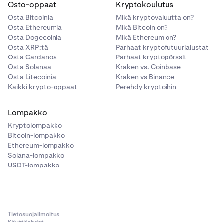
Osto-oppaat
Kryptokoulutus
Osta Bitcoinia
Mikä kryptovaluutta on?
Osta Ethereumia
Mikä Bitcoin on?
Osta Dogecoinia
Mikä Ethereum on?
Osta XRP:tä
Parhaat kryptofutuurialustat
Osta Cardanoa
Parhaat kryptopörssit
Osta Solanaa
Kraken vs. Coinbase
Osta Litecoinia
Kraken vs Binance
Kaikki krypto-oppaat
Perehdy kryptoihin
Lompakko
Kryptolompakko
Bitcoin-lompakko
Ethereum-lompakko
Solana-lompakko
USDT-lompakko
Tietosuojailmoitus