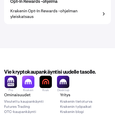
Opt-In Rewards -ohjelma
Krakenin Opt-In Rewards -ohjelman
yleiskatsaus
Vie kryptokaupankäyntisi uudelle tasolle.
Pro
Kraken
Krak
Desktop
Ominaisuudet
Yritys
Vivutettu kaupankäynti
Krakenin tietoturva
Futures Trading
Krakenin työpaikat
OTC-kaupankäynti
Krakenin blogi