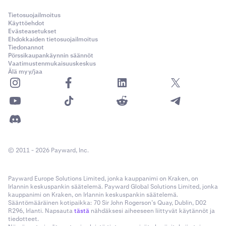
Tietosuojailmoitus
Käyttöehdot
Evästeasetukset
Ehdokkaiden tietosuojailmoitus
Tiedonannot
Pörssikaupankäynnin säännöt
Vaatimustenmukaisuuskeskus
Älä myy/jaa
© 2011 - 2026 Payward, Inc.
Payward Europe Solutions Limited, jonka kauppanimi on Kraken, on
Irlannin keskuspankin säätelemä. Payward Global Solutions Limited, jonka
kauppanimi on Kraken, on Irlannin keskuspankin säätelemä.
Sääntömääräinen kotipaikka: 70 Sir John Rogerson’s Quay, Dublin, D02
R296, Irlanti. Napsauta
tästä
nähdäksesi aiheeseen liittyvät käytännöt ja
tiedotteet.