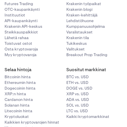
napsauttamalla tätä.
Futures Trading
Krakenin työpaikat
OTC-kaupankäynti
Krakenin blogi
Usein kysyttyjä kysymyksiä
Kraken-lompakosta on
Instituutiot
Kraken-kehittäjä
nähtävissä täällä.
API-kaupankäynti
Lehdistöhuone
Krakenin API-keskus
Kumppanuusohjelma
Steikkauspalkkiot
Varalistaukset
Lähetä rahaa
Krakenin tila
Toistuvat ostot
Tukikeskus
Osta kryptovaroja
Valitukset
Myy kryptovaroja
Breakout Prop Trading
Selaa hintoja
Suositut markkinat
Bitcoinin hinta
BTC vs. USD
Ethereumin hinta
ETH vs. USD
Dogecoinin hinta
DOGE vs. USD
XRP:n hinta
XRP vs. USD
Cardanon hinta
ADA vs. USD
Solanan hinta
SOL vs. USD
Litecoinin hinta
LTC vs. USD
Kryptoluokat
Kaikki kryptomarkkinat
Kaikkien kryptovarojen hinnat