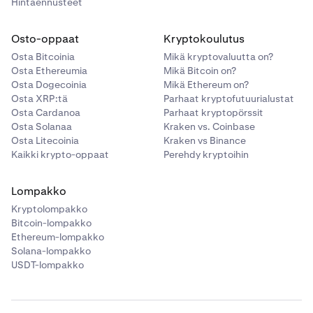
Hintaennusteet
Osto-oppaat
Kryptokoulutus
Osta Bitcoinia
Mikä kryptovaluutta on?
Osta Ethereumia
Mikä Bitcoin on?
Osta Dogecoinia
Mikä Ethereum on?
Osta XRP:tä
Parhaat kryptofutuurialustat
Osta Cardanoa
Parhaat kryptopörssit
Osta Solanaa
Kraken vs. Coinbase
Osta Litecoinia
Kraken vs Binance
Kaikki krypto-oppaat
Perehdy kryptoihin
Lompakko
Kryptolompakko
Bitcoin-lompakko
Ethereum-lompakko
Solana-lompakko
USDT-lompakko