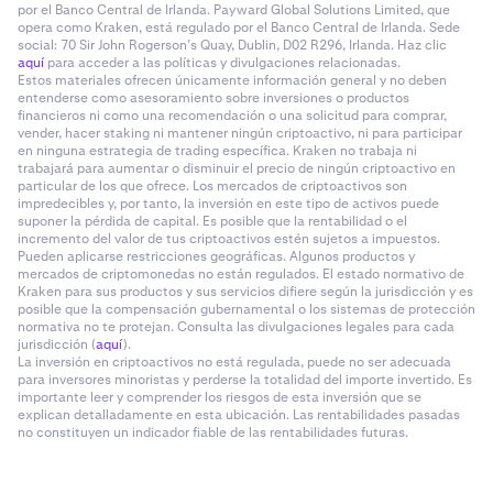
por el Banco Central de Irlanda. Payward Global Solutions Limited, que
Limitaciones de xStocks:
opera como Kraken, está regulado por el Banco Central de Irlanda. Sede
social: 70 Sir John Rogerson’s Quay, Dublin, D02 R296, Irlanda. Haz clic
aquí
para acceder a las políticas y divulgaciones relacionadas.
Estos materiales ofrecen únicamente información general y no deben
•
xStocks
no
están disponibles en Estados Unidos.
entenderse como asesoramiento sobre inversiones o productos
financieros ni como una recomendación o una solicitud para comprar,
•
La OPV de SpaceX a través de xStocks no está
vender, hacer staking ni mantener ningún criptoactivo, ni para participar
disponible para clientes en Estados Unidos.
en ninguna estrategia de trading específica. Kraken no trabaja ni
trabajará para aumentar o disminuir el precio de ningún criptoactivo en
particular de los que ofrece. Los mercados de criptoactivos son
impredecibles y, por tanto, la inversión en este tipo de activos puede
suponer la pérdida de capital. Es posible que la rentabilidad o el
incremento del valor de tus criptoactivos estén sujetos a impuestos.
Pueden aplicarse restricciones geográficas. Algunos productos y
mercados de criptomonedas no están regulados. El estado normativo de
Kraken para sus productos y sus servicios difiere según la jurisdicción y es
posible que la compensación gubernamental o los sistemas de protección
normativa no te protejan. Consulta las divulgaciones legales para cada
jurisdicción (
aquí
).
La inversión en criptoactivos no está regulada, puede no ser adecuada
para inversores minoristas y perderse la totalidad del importe invertido. Es
importante leer y comprender los riesgos de esta inversión que se
explican detalladamente en esta ubicación. Las rentabilidades pasadas
no constituyen un indicador fiable de las rentabilidades futuras.