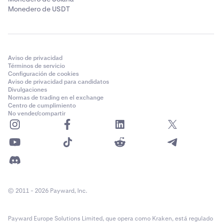
Monedero de USDT
de identificación 0309379).
Requisitos para el margin trading
Aviso de privacidad
•
El trading con margen está disponible para
clientes
Términos de servicio
minoristas de EE. UU. que cumplan los requisitos
y
Configuración de cookies
Aviso de privacidad para candidatos
para clientes de EE. UU. que se autocertifiquen como
Divulgaciones
Participante de Contrato Apto (ECP)
.
Normas de trading en el exchange
Centro de cumplimiento
No vender/compartir
Restricciones a las ganancias
•
Los clientes de EE. UU. (excepto
inversores
acreditados de EE. UU.
) no pueden usar
Opt-In
Rewards.
•
Las recompensas en Kraken
solo están disponibles
© 2011 - 2026 Payward, Inc.
en determinados estados de EE. UU.
•
El staking de Flare (FLR) no está disponible en EE.UU.
Payward Europe Solutions Limited, que opera como Kraken, está regulado