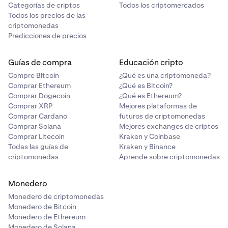
HSK, INTR, IR, K, KERNEL, KIN, KINTO, KMNO, KOBAN,
Categorías de criptos
Todos los criptomercados
L3, LAYER, LAYR, LINEA, LMWR, LOOKS, MAT, MC,
Todos los precios de las
Limitaciones de los xStocks:
MDT, MOCA, MV, NEST, NKN, NMR, NODE, NODL,
criptomonedas
NYM, OBOL, OMNI, ORDER, OTP, OXY, PARA, PARTI,
Predicciones de precios
PEOPLE, PERP, PICA, PIPE, PLANCK, PNG, PORTAL,
•
xStocks
no están disponibles en Canadá.
PRCL, PSTAKE, Q, QUICK, RAIIN, REQ, REZ, RHEA,
Guías de compra
Educación cripto
•
La OPV de SpaceX a través de xStocks no está
RMRK, RNBW, RON, ROOK, ROSE, RVV, SAROS, SCA,
Compre Bitcoin
¿Qué es una criptomoneda?
disponible para clientes en Canadá.
SDN, SIDEKICK, SKL, SKU, SLP, SNT, SOGNI, SPICE,
Comprar Ethereum
¿Qué es Bitcoin?
SPK, STEP, STRONG, SWARMS, TAC, TAKE, TANSSI,
Comprar Dogecoin
¿Qué es Ethereum?
TEA, TEER, THQ, TRB, TREE, U, UNITE, VELVET, VGX,
Comprar XRP
Mejores plataformas de
VOOI, VRA, WAXP, WEN, WNXM, WOO, XAVA, XNAP,
Comprar Cardano
futuros de criptomonedas
XOR, XRT, YALA, YB, YGG, ZEX.
Comprar Solana
Mejores exchanges de criptos
Comprar Litecoin
Kraken y Coinbase
Todas las guías de
Kraken y Binance
Trading de derivados
criptomonedas
Aprende sobre criptomonedas
Los servicios de corretaje los proporciona NinjaTrader
Clearing LLC, que opera como Kraken Derivatives US y
Monedero
es un comerciante de futuros registrado en la Comisión
Monedero de criptomonedas
de Negociación de Futuros de Productos Básicos (CFTC,
Monedero de Bitcoin
por sus siglas en inglés) y miembro de la Asociación
Monedero de Ethereum
Nacional de Futuros (NFA, por sus siglas en inglés, con n.º
Monedero de Solana