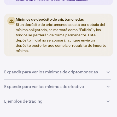
Mínimos de depósito de criptomonedas
Si un depósito de criptomonedas está por debajo del
mínimo obligatorio, se marcará como “Fallido” y los
fondos se perderán de forma permanente. Este
depósito inicial no se abonará, aunque envíe un
depósito posterior que cumpla el requisito de importe
mínimo.
Expandir para ver los mínimos de criptomonedas
A continuación, se presenta un resumen de los valores
Expandir para ver los mínimos de efectivo
mínimos necesarios para depósitos y trading de
criptomonedas. Puede consultar los retiros mínimos
Ejemplos de trading
aquí
.
Divisa base
No podemos hacer excepciones en cuanto a los
Si operas con BTC, el volumen de la orden debe ser de
Mínimo de orden