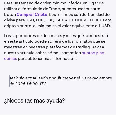
mínimos, así que le rogamos que planifique su
0,0001 BTC o superior.
Para un tamaño de orden mínimo inferior, en lugar de
actividad en consecuencia.
utilizar el formulario de Trade, puedes usar nuestro
Si operas con ETH, el volumen de la orden debe ser de
Euro
botón
Comprar Cripto
. Los mínimos son de 1 unidad de
Los siguientes valores pueden cambiar sin previo aviso, y
0,01 ETH o superior.
divisa para USD, EUR, GBP, CAD, AUD, CHF y 110 JPY. Para
es posible que la información no esté actualizada en
5 EUR
cripto a cripto, el mínimo es el valor equivalente a 1 USD.
todo momento.
Inicie sesión en su cuenta de Kraken
Si operas con EUR, el volumen de la orden debe ser de 5
para ver la información más reciente que aparece en
EUR o superior.
Los separadores de decimales y miles que se muestran
cada página de depósito y retiro
Dólar estadounidense
en este artículo pueden diferir de los formatos que se
muestran en nuestras plataformas de trading. Revisa
Todos los valores figuran en la criptomoneda
5 USD
nuestro artículo sobre cómo usamos los
puntos y las
correspondiente, no en porcentajes.
comas
para obtener más información.
*Actualmente se admiten dos versiones de USDC en
Libra esterlina
Polygon y Arbitrum: USDC.e y USDC nativo.
5 GBP
Artículo actualizado por última vez el 18 de diciembre
**AVT, GENS, PICA, OTP, SXP y WETH están
de 2025 15:00 UTC
disponibles actualmente solo para depósitos y retiros,
Dólar australiano
no para trading.
¿Necesitas más ayuda?
10 AUD
También pueden aplicarse tarifas de trading y depósitos
y retiros.