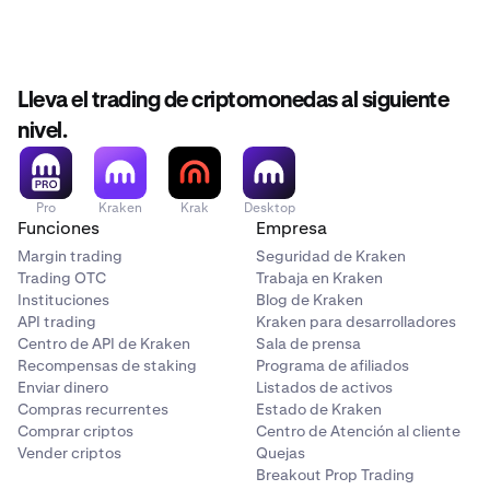
Si un depósito no alcanza el mínimo requerido, no se
Los mínimos de depósito para divisas fiduciarias
ingresarán los fondos en su cuenta. Consulte el artículo
dependen del
método de depósito
utilizado.
sobre
Depósitos mínimos
para obtener más
información.
Lleva el trading de criptomonedas al siguiente
Los separadores decimales y de miles que se muestran
nivel.
en este artículo pueden diferir de los que aparezcan en
nuestras plataformas de trading. Consulte nuestro
artículo sobre cómo utilizamos los
puntos y comas
para
Pro
Kraken
Krak
Desktop
obtener más información.
Funciones
Empresa
Margin trading
Seguridad de Kraken
Trading OTC
Trabaja en Kraken
Instituciones
Blog de Kraken
API trading
Kraken para desarrolladores
Centro de API de Kraken
Sala de prensa
Recompensas de staking
Programa de afiliados
Enviar dinero
Listados de activos
Compras recurrentes
Estado de Kraken
Comprar criptos
Centro de Atención al cliente
Vender criptos
Quejas
Breakout Prop Trading