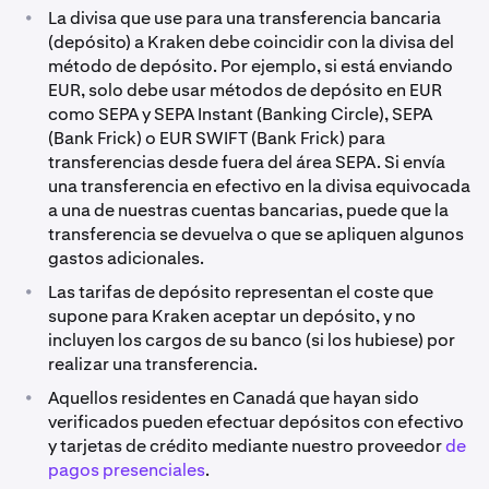
puede estar limitada a determinadas regiones.
•
La divisa que use para una transferencia bancaria
Seleccione el texto en morado de la columna “Método
Deposite fondos ahora
***Las tarifas pueden variar en función de la ubicación
(depósito) a Kraken debe coincidir con la divisa del
de depósito” para consultar el artículo de asistencia
geográfica en la que se registró la cuenta de Kraken
método de depósito. Por ejemplo, si está enviando
del proveedor y obtener más información al respecto.
(país de residencia).
EUR, solo debe usar métodos de depósito en EUR
*Las tarifas de PayPal variarán en función de la región y
como SEPA y SEPA Instant (Banking Circle), SEPA
****Las tarifas pueden variar en función de la ubicación
se muestran en la página de confirmación final.
****Los depósitos de ACH a través de Plaid están
(Bank Frick) o EUR SWIFT (Bank Frick) para
geográfica en la que se registró la cuenta de Kraken
disponibles de forma inmediata para trading, pero
**La disponibilidad de este proveedor de fondos puede
transferencias desde fuera del área SEPA. Si envía
(país de residencia).
estarán sujetos a una retención de retiro de siete días.
estar limitada a determinadas regiones; seleccione el
una transferencia en efectivo en la divisa equivocada
texto en morado de la columna “Método de depósito”
a una de nuestras cuentas bancarias, puede que la
para consultar el artículo de asistencia del proveedor y
transferencia se devuelva o que se apliquen algunos
obtener más información al respecto.
gastos adicionales.
•
Las tarifas de depósito representan el coste que
***Las tarifas pueden variar en función de la ubicación
supone para Kraken aceptar un depósito, y no
geográfica en la que se registró la cuenta de Kraken
incluyen los cargos de su banco (si los hubiese) por
(país de residencia).
realizar una transferencia.
•
Aquellos residentes en Canadá que hayan sido
verificados pueden efectuar depósitos con efectivo
y tarjetas de crédito mediante nuestro proveedor
de
pagos presenciales
.