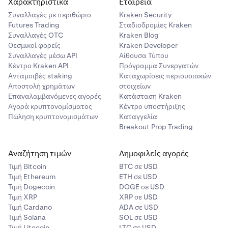
Χαρακτηριστικά
Εταιρεία
Συναλλαγές με περιθώριο
Kraken Security
Futures Trading
Σταδιοδρομίες Kraken
Συναλλαγές OTC
Kraken Blog
Θεσμικοί φορείς
Kraken Developer
Συναλλαγές μέσω API
Αίθουσα Τύπου
Κέντρο Kraken API
Πρόγραμμα Συνεργατών
Ανταμοιβές staking
Καταχωρίσεις περιουσιακών
Αποστολή χρημάτων
στοιχείων
Επαναλαμβανόμενες αγορές
Κατάσταση Kraken
Αγορά κρυπτονομίσματος
Κέντρο υποστήριξης
Πώληση κρυπτονομισμάτων
Καταγγελία
Breakout Prop Trading
Αναζήτηση τιμών
Δημοφιλείς αγορές
Τιμή Βitcoin
BTC σε USD
Τιμή Ethereum
ETH σε USD
Τιμή Dogecoin
DOGE σε USD
Τιμή XRP
XRP σε USD
Τιμή Cardano
ADA σε USD
Τιμή Solana
SOL σε USD
Τιμή Litecoin
LTC σε USD