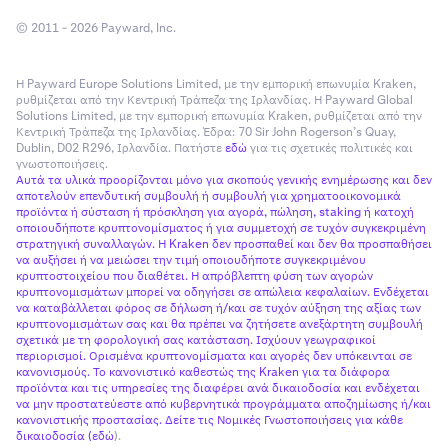
© 2011 - 2026 Payward, Inc.
Η Payward Europe Solutions Limited, με την εμπορική επωνυμία Kraken,
ρυθμίζεται από την Κεντρική Τράπεζα της Ιρλανδίας. Η Payward Global
Solutions Limited, με την εμπορική επωνυμία Kraken, ρυθμίζεται από την
Κεντρική Τράπεζα της Ιρλανδίας. Έδρα: 70 Sir John Rogerson’s Quay,
Dublin, D02 R296, Ιρλανδία. Πατήστε
εδώ
για τις σχετικές πολιτικές και
γνωστοποιήσεις.
Αυτά τα υλικά προορίζονται μόνο για σκοπούς γενικής ενημέρωσης και δεν
αποτελούν επενδυτική συμβουλή ή συμβουλή για χρηματοοικονομικά
προϊόντα ή σύσταση ή πρόσκληση για αγορά, πώληση, staking ή κατοχή
οποιουδήποτε κρυπτονομίσματος ή για συμμετοχή σε τυχόν συγκεκριμένη
στρατηγική συναλλαγών. Η Kraken δεν προσπαθεί και δεν θα προσπαθήσει
να αυξήσει ή να μειώσει την τιμή οποιουδήποτε συγκεκριμένου
κρυπτοστοιχείου που διαθέτει. Η απρόβλεπτη φύση των αγορών
κρυπτονομισμάτων μπορεί να οδηγήσει σε απώλεια κεφαλαίων. Ενδέχεται
να καταβάλλεται φόρος σε δήλωση ή/και σε τυχόν αύξηση της αξίας των
κρυπτονομισμάτων σας και θα πρέπει να ζητήσετε ανεξάρτητη συμβουλή
σχετικά με τη φορολογική σας κατάσταση. Ισχύουν γεωγραφικοί
περιορισμοί. Ορισμένα κρυπτονομίσματα και αγορές δεν υπόκεινται σε
κανονισμούς. Το κανονιστικό καθεστώς της Kraken για τα διάφορα
προϊόντα και τις υπηρεσίες της διαφέρει ανά δικαιοδοσία και ενδέχεται
να μην προστατεύεστε από κυβερνητικά προγράμματα αποζημίωσης ή/και
κανονιστικής προστασίας. Δείτε τις Νομικές Γνωστοποιήσεις για κάθε
δικαιοδοσία (
εδώ
).