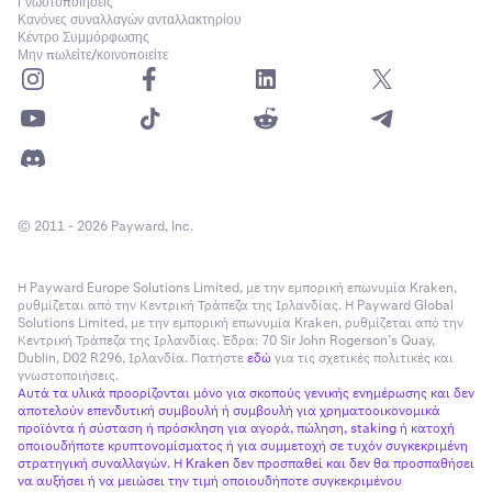
Γνωστοποιήσεις
Κανόνες συναλλαγών ανταλλακτηρίου
Κέντρο Συμμόρφωσης
Μην πωλείτε/κοινοποιείτε
© 2011 - 2026 Payward, Inc.
Η Payward Europe Solutions Limited, με την εμπορική επωνυμία Kraken,
ρυθμίζεται από την Κεντρική Τράπεζα της Ιρλανδίας. Η Payward Global
Solutions Limited, με την εμπορική επωνυμία Kraken, ρυθμίζεται από την
Κεντρική Τράπεζα της Ιρλανδίας. Έδρα: 70 Sir John Rogerson’s Quay,
Dublin, D02 R296, Ιρλανδία. Πατήστε
εδώ
για τις σχετικές πολιτικές και
γνωστοποιήσεις.
Αυτά τα υλικά προορίζονται μόνο για σκοπούς γενικής ενημέρωσης και δεν
αποτελούν επενδυτική συμβουλή ή συμβουλή για χρηματοοικονομικά
προϊόντα ή σύσταση ή πρόσκληση για αγορά, πώληση, staking ή κατοχή
οποιουδήποτε κρυπτονομίσματος ή για συμμετοχή σε τυχόν συγκεκριμένη
στρατηγική συναλλαγών. Η Kraken δεν προσπαθεί και δεν θα προσπαθήσει
να αυξήσει ή να μειώσει την τιμή οποιουδήποτε συγκεκριμένου