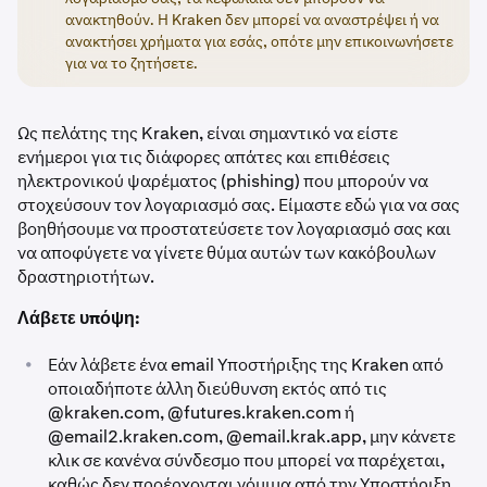
ανακτηθούν. Η Kraken δεν μπορεί να αναστρέψει ή να
ανακτήσει χρήματα για εσάς, οπότε μην επικοινωνήσετε
για να το ζητήσετε.
Ως πελάτης της Kraken, είναι σημαντικό να είστε
ενήμεροι για τις διάφορες απάτες και επιθέσεις
ηλεκτρονικού ψαρέματος (phishing) που μπορούν να
στοχεύσουν τον λογαριασμό σας. Είμαστε εδώ για να σας
βοηθήσουμε να προστατεύσετε τον λογαριασμό σας και
να αποφύγετε να γίνετε θύμα αυτών των κακόβουλων
δραστηριοτήτων.
Λάβετε υπόψη:
•
Εάν λάβετε ένα email Υποστήριξης της Kraken από
οποιαδήποτε άλλη διεύθυνση εκτός από τις
@kraken.com, @futures.kraken.com ή
@email2.kraken.com, @email.krak.app,
μην κάνετε
κλικ σε κανένα σύνδεσμο που μπορεί να παρέχεται,
καθώς δεν προέρχονται νόμιμα από την Υποστήριξη