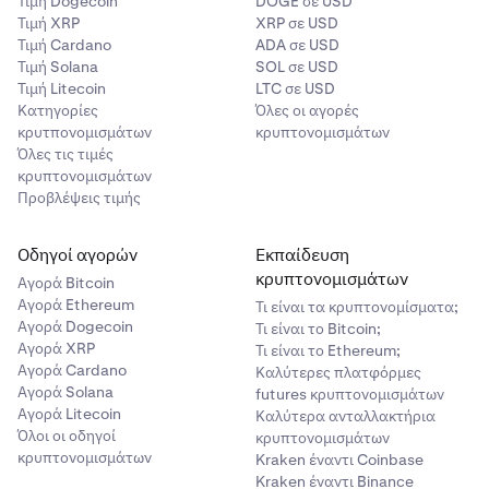
Τιμή Dogecoin
DOGE σε USD
Τιμή XRP
XRP σε USD
Τιμή Cardano
ADA σε USD
Τιμή Solana
SOL σε USD
Τιμή Litecoin
LTC σε USD
Κατηγορίες
Όλες οι αγορές
κρυτπονομισμάτων
κρυπτονομισμάτων
Όλες τις τιμές
κρυπτονομισμάτων
Προβλέψεις τιμής
Οδηγοί αγορών
Εκπαίδευση
κρυπτονομισμάτων
Αγορά Bitcoin
Αγορά Ethereum
Τι είναι τα κρυπτονομίσματα;
Αγορά Dogecoin
Τι είναι το Bitcoin;
Αγορά XRP
Τι είναι το Ethereum;
Αγορά Cardano
Καλύτερες πλατφόρμες
Αγορά Solana
futures κρυπτονομισμάτων
Αγορά Litecoin
Καλύτερα ανταλλακτήρια
Όλοι οι οδηγοί
κρυπτονομισμάτων
κρυπτονομισμάτων
Kraken έναντι Coinbase
Kraken έναντι Binance