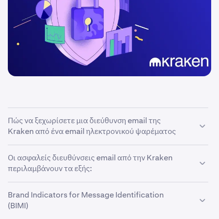
Πώς να ξεχωρίσετε μια διεύθυνση email της
Kraken από ένα email ηλεκτρονικού ψαρέματος
Οι διευθύνσεις email από την Kraken θα έχουν πάντα το
Οι ασφαλείς διευθύνσεις email από την Kraken
όνομα τομέα
@kraken.com
στο τέλος. Αυτό
περιλαμβάνουν τα εξής:
περιλαμβάνει υποτομείς όπως το
@email.kraken.com.
Brand Indicators for Message Identification
•
noreply@kraken.com
(BIMI)
•
support@kraken.com