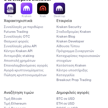
Για να ελέγξετε προσεχτικά τα αιτήματα δελτίων
υποστήριξης:
Pro
Kraken
Krak
Desktop
Χαρακτηριστικά
Εταιρεία
Συνδεθείτε
στον λογαριασμό σας Kraken.
1
Συναλλαγές με περιθώριο
Kraken Security
Futures Trading
Σταδιοδρομίες Kraken
Ελέγξτε τις ενεργές περιόδους λειτουργίας και τις
2
Συναλλαγές OTC
Kraken Blog
συσκευές σας
για ύποπτες δραστηριότητες. Εάν όλα
Θεσμικοί φορείς
Kraken Developer
είναι φυσιολογικά, μπορείτε να αγνοήσετε το email.
Συναλλαγές μέσω API
Αίθουσα Τύπου
Κέντρο Kraken API
Πρόγραμμα Συνεργατών
Αν εντοπίσετε ύποπτες συσκευές ή περιόδους
Ανταμοιβές staking
Καταχωρίσεις περιουσιακών
λειτουργίας, κλείστε τις πατώντας το κουμπί
X
και
Αποστολή χρημάτων
στοιχείων
επικοινωνήστε άμεσα
με την ομάδα υποστήριξης.
Επαναλαμβανόμενες αγορές
Κατάσταση Kraken
Αγορά κρυπτονομίσματος
Κέντρο υποστήριξης
Βεβαιωθείτε ότι ο λογαριασμός σας στην
Kraken και ο
3
Πώληση κρυπτονομισμάτων
Καταγγελία
λογαριασμός email σας είναι ασφαλείς και
Breakout Prop Trading
προστατευμένοι
σύμφωνα με τις απαιτήσεις σας.
Αναζήτηση τιμών
Δημοφιλείς αγορές
Τιμή Βitcoin
BTC σε USD
Τιμή Ethereum
ETH σε USD