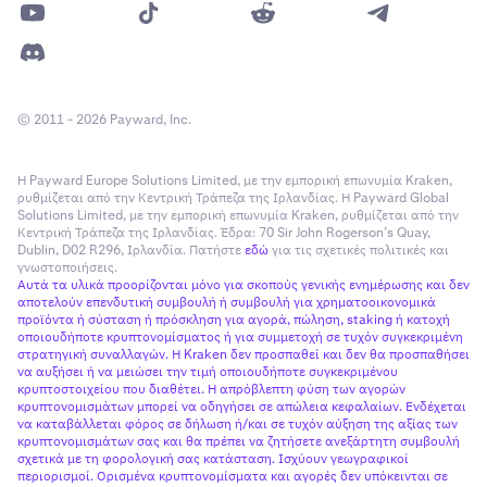
© 2011 - 2026 Payward, Inc.
Η Payward Europe Solutions Limited, με την εμπορική επωνυμία Kraken,
ρυθμίζεται από την Κεντρική Τράπεζα της Ιρλανδίας. Η Payward Global
Solutions Limited, με την εμπορική επωνυμία Kraken, ρυθμίζεται από την
Κεντρική Τράπεζα της Ιρλανδίας. Έδρα: 70 Sir John Rogerson’s Quay,
Dublin, D02 R296, Ιρλανδία. Πατήστε
εδώ
για τις σχετικές πολιτικές και
γνωστοποιήσεις.
Αυτά τα υλικά προορίζονται μόνο για σκοπούς γενικής ενημέρωσης και δεν
αποτελούν επενδυτική συμβουλή ή συμβουλή για χρηματοοικονομικά
προϊόντα ή σύσταση ή πρόσκληση για αγορά, πώληση, staking ή κατοχή
οποιουδήποτε κρυπτονομίσματος ή για συμμετοχή σε τυχόν συγκεκριμένη
στρατηγική συναλλαγών. Η Kraken δεν προσπαθεί και δεν θα προσπαθήσει
να αυξήσει ή να μειώσει την τιμή οποιουδήποτε συγκεκριμένου
κρυπτοστοιχείου που διαθέτει. Η απρόβλεπτη φύση των αγορών
κρυπτονομισμάτων μπορεί να οδηγήσει σε απώλεια κεφαλαίων. Ενδέχεται
να καταβάλλεται φόρος σε δήλωση ή/και σε τυχόν αύξηση της αξίας των
κρυπτονομισμάτων σας και θα πρέπει να ζητήσετε ανεξάρτητη συμβουλή
σχετικά με τη φορολογική σας κατάσταση. Ισχύουν γεωγραφικοί
περιορισμοί. Ορισμένα κρυπτονομίσματα και αγορές δεν υπόκεινται σε