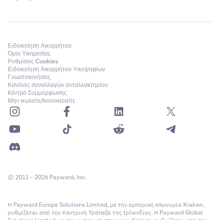
Σε αντίθεση με τις εφαρμογές επαλήθευσης, τα
Κλειδιά πρόσβασης είναι ανθεκτικά στο phishing.
Ενεργοποιήστε τα σήμερα.
Ειδοποίηση Απορρήτου
Μην μοιράζεστε ποτέ τα στοιχεία της σύνδεσής
Όροι Υπηρεσίας
σας με κανέναν. Η Ομάδα υποστήριξης της Kraken
Ρυθμίσεις Cookies
δεν θα ζητήσει ποτέ τον κωδικό σας ή να
Ειδοποίηση Απορρήτου Υποψηφίων
Γνωστοποιήσεις
εγκαταστήσει λογισμικό τρίτου μέρους.
Κανόνες συναλλαγών ανταλλακτηρίου
Κέντρο Συμμόρφωσης
Επαληθεύστε τη νομιμότητα οποιωνδήποτε email
Μην πωλείτε/κοινοποιείτε
που ισχυρίζονται ότι προέρχονται από την
Kraken, κάνοντας έλεγχο
Αυτό το email
προέρχεται από την Kraken
;
Χρησιμοποιείτε μόνο τις επίσημες εφαρμογές του
8
Kraken
. Οι εφαρμογές κινητών τρίτων που
χρησιμοποιούν το όνομα της Kraken ή ζητούν τα
credentials σας του Kraken είναι μορφές phishing.
© 2011 - 2026 Payward, Inc.
Η Payward Europe Solutions Limited, με την εμπορική επωνυμία Kraken,
ρυθμίζεται από την Κεντρική Τράπεζα της Ιρλανδίας. Η Payward Global