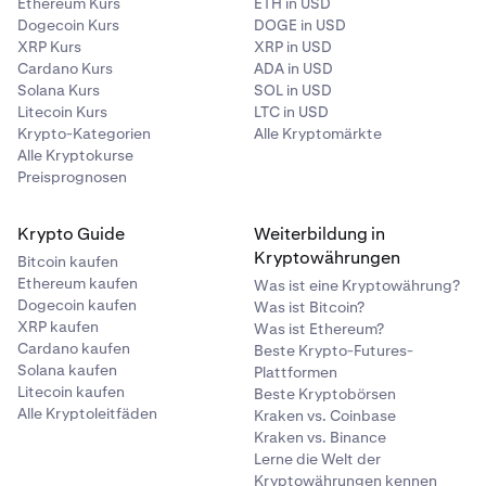
Ethereum Kurs
ETH in USD
Dogecoin Kurs
DOGE in USD
XRP Kurs
XRP in USD
Cardano Kurs
ADA in USD
Solana Kurs
SOL in USD
Litecoin Kurs
LTC in USD
Krypto-Kategorien
Alle Kryptomärkte
Alle Kryptokurse
Preisprognosen
Krypto Guide
Weiterbildung in
Kryptowährungen
Bitcoin kaufen
Ethereum kaufen
Was ist eine Kryptowährung?
Dogecoin kaufen
Was ist Bitcoin?
XRP kaufen
Was ist Ethereum?
Cardano kaufen
Beste Krypto-Futures-
Solana kaufen
Plattformen
Litecoin kaufen
Beste Kryptobörsen
Alle Kryptoleitfäden
Kraken vs. Coinbase
Kraken vs. Binance
Lerne die Welt der
Kryptowährungen kennen