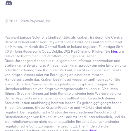
© 2011 – 2026 Payward, Inc.
Payward Europe Solutions Limited, tätig als Kraken, ist durch die Central
Bank of Ireland autorisiert. Payward Global Solutions Limited, firmierend
als Kraken, ist durch die Central Bank of Ireland reguliert. Zulässiger Sitz:
70 Sir John Rogerson’s Quay, Dublin, D02 R296, Irland. Klicken Sie
hier
, um
relevante Richtlinien und Veröffentlichungen anzusehen.
Diese Unterlagen dienen nur zu allgemeinen Informationszwecken und
stellen keine Beratung zu Anlagen oder Finanzprodukten oder Empfehlung
oder Aufforderung zum Kauf oder Verkauf, zum Staking oder zum Besitz
von Krypto-Assets oder zur Beteiligung an einer bestimmten
Handelsstrategie dar. Kraken beeinflusst weder aktuell noch zukünftig
absichtlich den Preis einer der angebotenen Kryptowährungen. Die
Unvorhersehbarkeit von Kryptovermögensmärkten kann zu Verlusten
führen. Steuern können auf jede Rendite und/oder jede Wertsteigerung
deiner Krypto-Assets anfallen, und du solltest dich bezüglich deiner
Steuersituation unabhängig beraten lassen. Es gelten ggf. geografische
Einschränkungen. Einige Krypto-Produkte und -Märkte sind nicht
reguliert. Der regulatorische Status der verschiedenen Produkte und
Dienstleistungen von Kraken ist von Land zu Land unterschiedlich, und du
bist möglicherweise nicht durch staatliche Entschädigungs- und/oder
regulatorische Schutzprogramme geschützt. Hier finden Sie die