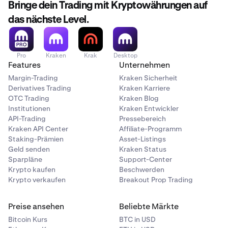
Bringe dein Trading mit Kryptowährungen auf
das nächste Level.
Pro
Kraken
Krak
Desktop
Features
Unternehmen
Margin-Trading
Kraken Sicherheit
Derivatives Trading
Kraken Karriere
OTC Trading
Kraken Blog
Institutionen
Kraken Entwickler
API-Trading
Pressebereich
Kraken API Center
Affiliate-Programm
Staking-Prämien
Asset-Listings
Geld senden
Kraken Status
Sparpläne
Support-Center
Krypto kaufen
Beschwerden
Krypto verkaufen
Breakout Prop Trading
Preise ansehen
Beliebte Märkte
Bitcoin Kurs
BTC in USD