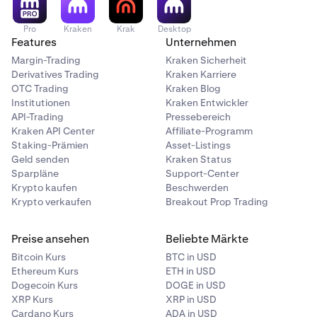
Pro
Kraken
Krak
Desktop
Features
Unternehmen
Margin-Trading
Kraken Sicherheit
Derivatives Trading
Kraken Karriere
OTC Trading
Kraken Blog
Institutionen
Kraken Entwickler
API-Trading
Pressebereich
Kraken API Center
Affiliate-Programm
Staking-Prämien
Asset-Listings
Geld senden
Kraken Status
Sparpläne
Support-Center
Krypto kaufen
Beschwerden
Krypto verkaufen
Breakout Prop Trading
Preise ansehen
Beliebte Märkte
Bitcoin Kurs
BTC in USD
Ethereum Kurs
ETH in USD
Dogecoin Kurs
DOGE in USD
XRP Kurs
XRP in USD
Cardano Kurs
ADA in USD