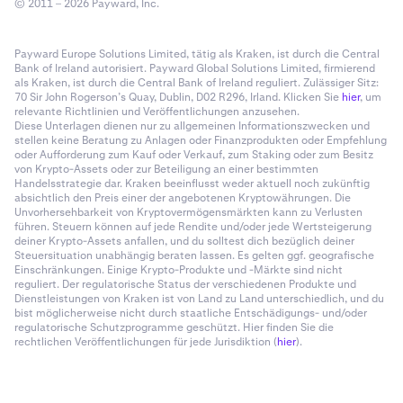
© 2011 – 2026 Payward, Inc.
Payward Europe Solutions Limited, tätig als Kraken, ist durch die Central
Bank of Ireland autorisiert. Payward Global Solutions Limited, firmierend
als Kraken, ist durch die Central Bank of Ireland reguliert. Zulässiger Sitz:
70 Sir John Rogerson’s Quay, Dublin, D02 R296, Irland. Klicken Sie
hier
, um
relevante Richtlinien und Veröffentlichungen anzusehen.
Diese Unterlagen dienen nur zu allgemeinen Informationszwecken und
stellen keine Beratung zu Anlagen oder Finanzprodukten oder Empfehlung
oder Aufforderung zum Kauf oder Verkauf, zum Staking oder zum Besitz
von Krypto-Assets oder zur Beteiligung an einer bestimmten
Handelsstrategie dar. Kraken beeinflusst weder aktuell noch zukünftig
absichtlich den Preis einer der angebotenen Kryptowährungen. Die
Unvorhersehbarkeit von Kryptovermögensmärkten kann zu Verlusten
führen. Steuern können auf jede Rendite und/oder jede Wertsteigerung
deiner Krypto-Assets anfallen, und du solltest dich bezüglich deiner
Steuersituation unabhängig beraten lassen. Es gelten ggf. geografische
Einschränkungen. Einige Krypto-Produkte und -Märkte sind nicht
reguliert. Der regulatorische Status der verschiedenen Produkte und
Dienstleistungen von Kraken ist von Land zu Land unterschiedlich, und du
bist möglicherweise nicht durch staatliche Entschädigungs- und/oder
regulatorische Schutzprogramme geschützt. Hier finden Sie die
rechtlichen Veröffentlichungen für jede Jurisdiktion (
hier
).