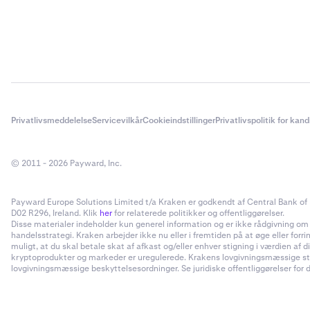
Privatlivsmeddelelse
Servicevilkår
Cookieindstillinger
Privatlivspolitik for kan
© 2011 - 2026 Payward, Inc.
Payward Europe Solutions Limited t/a Kraken er godkendt af Central Bank of I
D02 R296, Ireland. Klik
her
for relaterede politikker og offentliggørelser.
Disse materialer indeholder kun generel information og er ikke rådgivning om inv
handelsstrategi. Kraken arbejder ikke nu eller i fremtiden på at øge eller forr
muligt, at du skal betale skat af afkast og/eller enhver stigning i værdien a
kryptoprodukter og markeder er uregulerede. Krakens lovgivningsmæssige status
lovgivningsmæssige beskyttelsesordninger. Se juridiske offentliggørelser for d