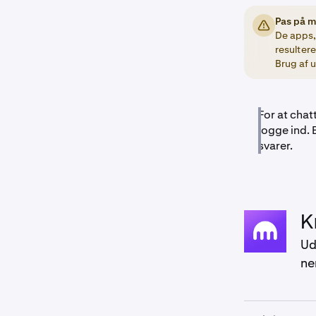
Pas på m
De apps, 
resulter
Brug af u
For at cha
logge ind. 
svarer.
K
Ud
ne