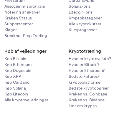
Presserum
Cardano-pris
Associeringsprogram
Solana-pris
Notering af aktiver
Litecoin-pris
Kraken Status
Kryptokategorier
Supportcenter
Alle kryptokurser
Klager
Kursprognoser
Breakout Prop Trading
Køb af vejledninger
Kryptotræning
Køb Bitcoin
Hvad er kryptovaluta?
Køb Ethereum
Hvad er Bitcoin?
Køb Dogecoin
Hvad er Ethereum?
Køb XRP
Bedste Futures-
Køb Cardano
kryptoplatforme
Køb Solana
Bedste kryptobørser
Køb Litecoin
Kraken vs. Coinbase
Alle kryptovejledninger
Kraken vs. Binance
Lær om krypto