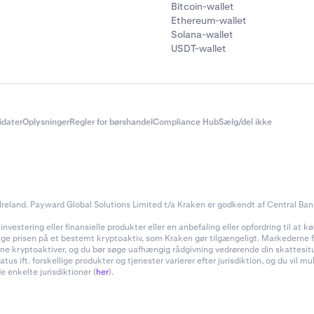
Bitcoin-wallet
Ethereum-wallet
Solana-wallet
USDT-wallet
didater
Oplysninger
Regler for børshandel
Compliance Hub
Sælg/del ikke
reland. Payward Global Solutions Limited t/a Kraken er godkendt af Central Bank 
estering eller finansielle produkter eller en anbefaling eller opfordring til at køb
inge prisen på et bestemt kryptoaktiv, som Kraken gør tilgængeligt. Markederne for
f dine kryptoaktiver, og du bør søge uafhængig rådgivning vedrørende din skattes
 ift. forskellige produkter og tjenester varierer efter jurisdiktion, og du vil m
e enkelte jurisdiktioner (
her
).