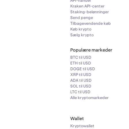
API-handel
or
Kraken Wallet her.
Kraken API-center
Staking-belønninger
Send penge
Tilbagevendende køb
Køb krypto
Sælg krypto
Populære markeder
BTC til USD
ETH til USD
DOGE til USD
XRP til USD
ADA til USD
SOL til USD
LTC til USD
Alle kryptomarkeder
Wallet
Kryptowallet