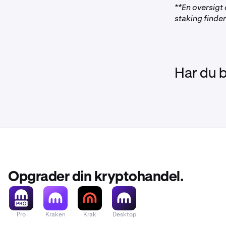
**En oversigt
staking finde
Har du 
Download K
brugerople
Opgrader din kryptohandel.
Download K
Instruktioner
Wallet.
Klik h
Pro
Kraken
Krak
Desktop