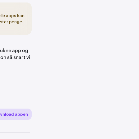
elle apps kan
ister penge.
trukne app og
on så snart vi
wnload appen