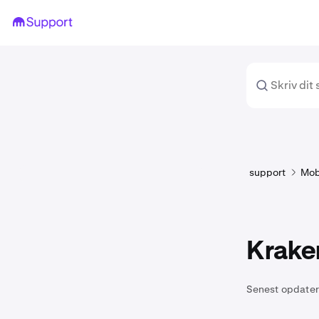
support
Mob
Kraken
Senest opdater