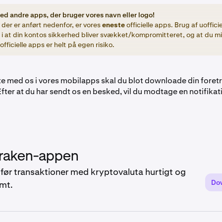
ed andre apps, der bruger vores navn eller logo!
der er anført nedenfor, er vores
eneste
officielle apps. Brug af uoffici
e i at din kontos sikkerhed bliver svækket/kompromitteret, og at du m
officielle apps er helt på egen risiko.
tte med os i vores mobilapps skal du blot downloade din fore
Efter at du har sendt os en besked, vil du modtage en notifikati
raken-appen
før transaktioner med kryptovaluta hurtigt og
Do
mt.