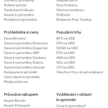
Odměny za staking
Uvedení aktiv
Pošlete peníze
Stav Krakenu
Opakované nákupy
Centrum podpory
Koupit kryptoměnu
Stížnosti
Prodejte kryptoměnu
Breakout Prop Trading
Prohlédněte si ceny
Populární trhy
Cena Bitcoinu
BTC na USD
Cena kryptoměny Ethereum
ETH na USD
Cena kryptoměny Dogecoin
DOGE na USD
Cena kryptoměny XRP
ETH na USD
Cena kryptoměny Cardano
ADA na USD
Cena kryptoměny Solana
SOL na USD
Cena kryptoměny Litecoin
LTC na USD
Kategorie kryptoměn
Všechny trhy s kryptoměnami
Ceny všech kryptoměn
Předpovědi cen
Průvodce nákupem
Vzdělávání v oblasti
kryptoměn
Koupit Bitcoin
Koupit Ethereum
Co je kryptoměna?