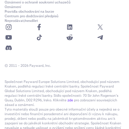
Oznámení o ochraně soukromí uchazečů
Oznámení
Pravidla obchodování na burze
Centrum pro dodržování předpisů
Neprodávat/nesdílet
© 2011 – 2026 Payward, Inc.
Společnost Payward Europe Solutions Limited, obchodující pod názvem
Kraken, podléhá regulaci Irské centrální banky. Společnost Payward
Global Solutions Limited, obchodující pod názvem Kraken, podléhá
regulaci Irské centrální banky. Sídlo společnosti: 70 Sir John Rogerson’s
Quay, Dublin, D02 R296, Irsko. Klikněte
zde
pro zobrazení souvisejících
zásad a oznámení.
Tyto materiály slouží pouze pro obecné informační účely a nejedná se o
investiční nebo finanční poradenství ani doporučení či výzvu k nákupu,
prodeji, držení nebo podílu na jakémkoli kryptoměnovém aktivu ani k
zapojení se do jakékoli konkrétní obchodní strategie. Společnost Kraken
neusiluje a nebude usilovat o zvýšení nebo snížení ceny žádné konkrétní