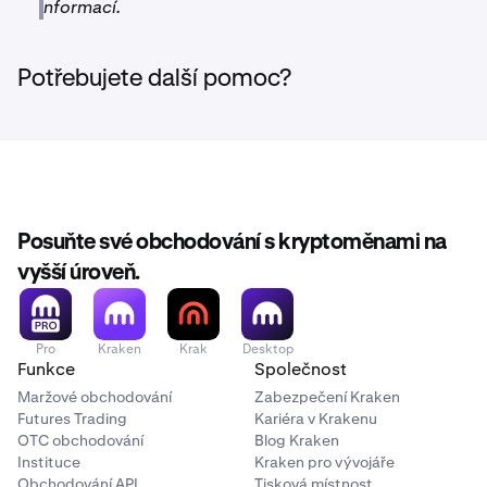
informací.
vašeho účtu Kraken (země bydliště).
****Ačkoli převody SEPA Instant Credit Transfers (SCT
Potřebujete další pomoc?
Instant) jsou obvykle zpracovávány téměř okamžitě,
nemáme žádnou kontrolu nad regulačními kontrolami
a postupy dodržování předpisů v bankách, které občas
mohou dobu zpracování prodloužit.
Posuňte své obchodování s kryptoměnami na
vyšší úroveň.
Pro
Kraken
Krak
Desktop
Funkce
Společnost
Maržové obchodování
Zabezpečení Kraken
Futures Trading
Kariéra v Krakenu
OTC obchodování
Blog Kraken
Instituce
Kraken pro vývojáře
Obchodování API
Tisková místnost