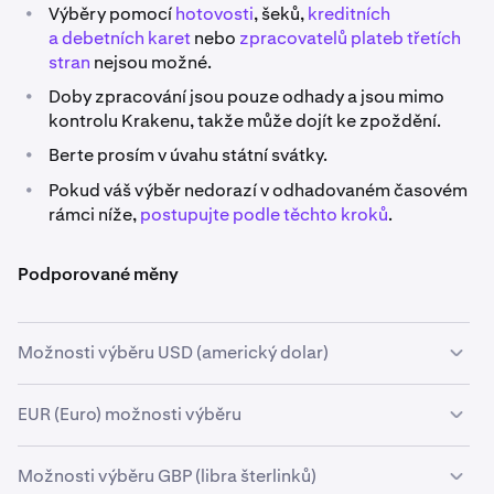
•
Výběry pomocí
hotovosti
, šeků,
kreditních
a debetních karet
nebo
zpracovatelů plateb třetích
stran
nejsou možné.
•
Doby zpracování jsou pouze odhady a jsou mimo
kontrolu Krakenu, takže může dojít ke zpoždění.
•
Berte prosím v úvahu státní svátky.
•
Pokud váš výběr nedorazí v odhadovaném časovém
rámci níže,
postupujte podle těchto kroků
.
Podporované měny
Možnosti výběru USD (americký dolar)
EUR (Euro) možnosti výběru
Dostupnost
Způsob/zpracovatel
Minimální
výběru
výběr
Možnosti výběru GBP (libra šterlinků)
Dostupnost
Způsob/zpracovatel
Minimální