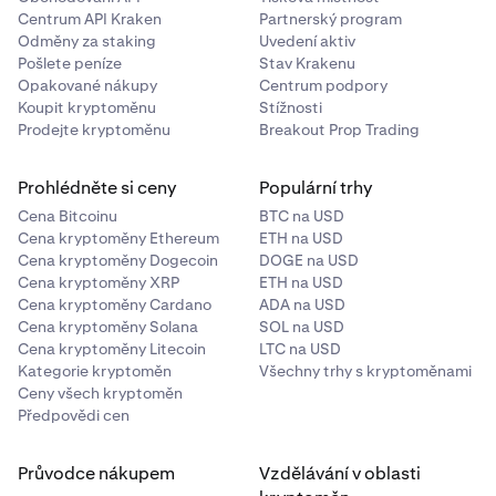
Centrum API Kraken
Partnerský program
Odměny za staking
Uvedení aktiv
Pošlete peníze
Stav Krakenu
Opakované nákupy
Centrum podpory
Koupit kryptoměnu
Stížnosti
Prodejte kryptoměnu
Breakout Prop Trading
Prohlédněte si ceny
Populární trhy
Cena Bitcoinu
BTC na USD
Cena kryptoměny Ethereum
ETH na USD
Cena kryptoměny Dogecoin
DOGE na USD
Cena kryptoměny XRP
ETH na USD
Cena kryptoměny Cardano
ADA na USD
Cena kryptoměny Solana
SOL na USD
Cena kryptoměny Litecoin
LTC na USD
Kategorie kryptoměn
Všechny trhy s kryptoměnami
Ceny všech kryptoměn
Předpovědi cen
Průvodce nákupem
Vzdělávání v oblasti