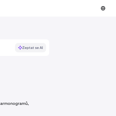
Zeptat se AI
ě harmonogramů,