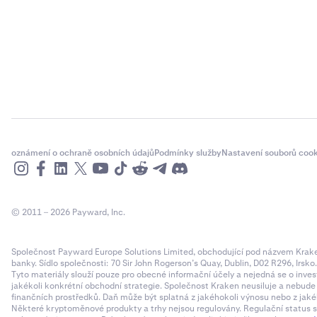
oznámení o ochraně osobních údajů
Podmínky služby
Nastavení souborů cook
© 2011 – 2026 Payward, Inc.
Společnost Payward Europe Solutions Limited, obchodující pod názvem Kraken,
banky. Sídlo společnosti: 70 Sir John Rogerson’s Quay, Dublin, D02 R296, Irsko
Tyto materiály slouží pouze pro obecné informační účely a nejedná se o inves
jakékoli konkrétní obchodní strategie. Společnost Kraken neusiluje a nebud
finančních prostředků. Daň může být splatná z jakéhokoli výnosu nebo z jaké
Některé kryptoměnové produkty a trhy nejsou regulovány. Regulační status sp