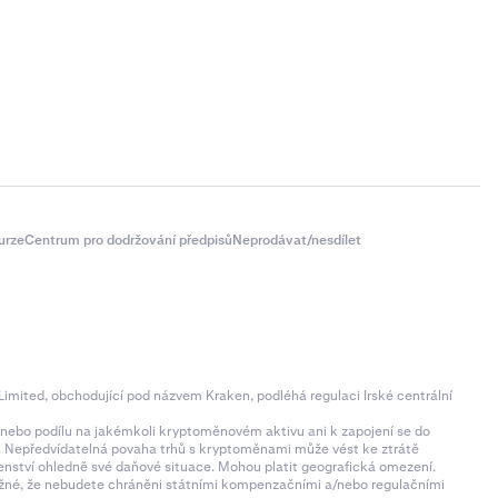
urze
Centrum pro dodržování předpisů
Neprodávat/nesdílet
imited, obchodující pod názvem Kraken, podléhá regulaci Irské centrální
ní nebo podílu na jakémkoli kryptoměnovém aktivu ani k zapojení se do
zí. Nepředvídatelná povaha trhů s kryptoměnami může vést ke ztrátě
denství ohledně své daňové situace. Mohou platit geografická omezení.
 možné, že nebudete chráněni státními kompenzačními a/nebo regulačními