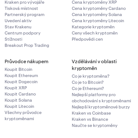
Kraken pro vývojáře
Cena kryptoměny XRP
Tisková místnost
Cena kryptoměny Cardano
Partnerský program
Cena kryptoměny Solana
Uvedení aktiv
Cena kryptoměny Litecoin
Stav Krakenu
Kategorie kryptoměn
Centrum podpory
Ceny všech kryptoměn
Stížnosti
Předpovědi cen
Breakout Prop Trading
Průvodce nákupem
Vzdělávání v oblasti
kryptoměn
Koupit Bitcoin
Koupit Ethereum
Co je kryptoměna?
Koupit Dogecoin
Co je to Bitcoin?
Koupit XRP
Co je Ethereum?
Koupit Cardano
Nejlepší platformy pro
Koupit Solana
obchodování s kryptoměnami
Koupit Litecoin
Nejlepší kryptoměnové burzy
Všechny průvodce
Kraken vs Coinbase
kryptoměnami
Kraken vs Binance
Naučte se kryptoměny