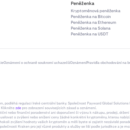
Peněženka
Kryptoměnová peněženka
Peněženka na Bitcoin
Peněženka na Ethereum
Peněženka na Solana
Peněženka na USDT
ie
Oznámení o ochraně soukromí uchazečů
Oznámení
Pravidla obchodování na b
 podléhá regulaci Irské centrální banky. Společnost Payward Global Solutions L
. Klikněte
zde
pro zobrazení souvisejících zásad a oznámení.
tiční nebo finanční poradenství ani doporučení či výzvu k nákupu, prodeji, drže
e usilovat o zvýšení nebo snížení ceny žádné konkrétní kryptoměny, kterou nabí
hokoli zvýšení hodnoty vašich kryptoměn a měli byste si zajistit nezávislé pora
olečnosti Kraken pro její různé produkty a služby se liší podle jurisdikce a je