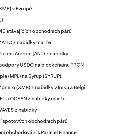
XMR) v Evropě
J)
 43 stávajících obchodních párů
MATIC z nabídky marže
řazení Aragon (ANT) z nabídky
 podpory USDC na blockchainu TRON
le (MPL) na Syrup (SYRUP)
nero (XMR) z nabídky v Irsku a Belgii
FET a OCEAN z nabídky marže
WAVES z nabídky
í spotových obchodních párů
í obchodování s Parallel Finance