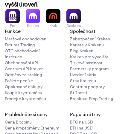
vyšší úroveň.
Pro
Kraken
Krak
Desktop
Funkce
Společnost
Maržové obchodování
Zabezpečení Kraken
Futures Trading
Kariéra v Krakenu
OTC obchodování
Blog Kraken
Instituce
Kraken pro vývojáře
Obchodování API
Tisková místnost
Centrum API Kraken
Partnerský program
Odměny za staking
Uvedení aktiv
Pošlete peníze
Stav Krakenu
Opakované nákupy
Centrum podpory
Koupit kryptoměnu
Stížnosti
Prodejte kryptoměnu
Breakout Prop Trading
Prohlédněte si ceny
Populární trhy
Cena Bitcoinu
BTC na USD
Cena kryptoměny Ethereum
ETH na USD