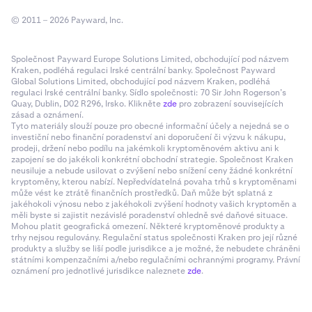
© 2011 – 2026 Payward, Inc.
Společnost Payward Europe Solutions Limited, obchodující pod názvem
Kraken, podléhá regulaci Irské centrální banky. Společnost Payward
Global Solutions Limited, obchodující pod názvem Kraken, podléhá
regulaci Irské centrální banky. Sídlo společnosti: 70 Sir John Rogerson’s
Quay, Dublin, D02 R296, Irsko. Klikněte
zde
pro zobrazení souvisejících
zásad a oznámení.
Tyto materiály slouží pouze pro obecné informační účely a nejedná se o
investiční nebo finanční poradenství ani doporučení či výzvu k nákupu,
prodeji, držení nebo podílu na jakémkoli kryptoměnovém aktivu ani k
zapojení se do jakékoli konkrétní obchodní strategie. Společnost Kraken
neusiluje a nebude usilovat o zvýšení nebo snížení ceny žádné konkrétní
kryptoměny, kterou nabízí. Nepředvídatelná povaha trhů s kryptoměnami
může vést ke ztrátě finančních prostředků. Daň může být splatná z
jakéhokoli výnosu nebo z jakéhokoli zvýšení hodnoty vašich kryptoměn a
měli byste si zajistit nezávislé poradenství ohledně své daňové situace.
Mohou platit geografická omezení. Některé kryptoměnové produkty a
trhy nejsou regulovány. Regulační status společnosti Kraken pro její různé
produkty a služby se liší podle jurisdikce a je možné, že nebudete chráněni
státními kompenzačními a/nebo regulačními ochrannými programy. Právní
oznámení pro jednotlivé jurisdikce naleznete
zde
.