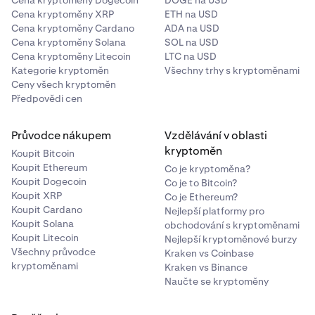
Cena kryptoměny Dogecoin
DOGE na USD
Cena kryptoměny XRP
ETH na USD
Cena kryptoměny Cardano
ADA na USD
Cena kryptoměny Solana
SOL na USD
Cena kryptoměny Litecoin
LTC na USD
Kategorie kryptoměn
Všechny trhy s kryptoměnami
Ceny všech kryptoměn
Předpovědi cen
Průvodce nákupem
Vzdělávání v oblasti
kryptoměn
Koupit Bitcoin
Koupit Ethereum
Co je kryptoměna?
Koupit Dogecoin
Co je to Bitcoin?
Koupit XRP
Co je Ethereum?
Koupit Cardano
Nejlepší platformy pro
Koupit Solana
obchodování s kryptoměnami
Koupit Litecoin
Nejlepší kryptoměnové burzy
Všechny průvodce
Kraken vs Coinbase
kryptoměnami
Kraken vs Binance
Naučte se kryptoměny