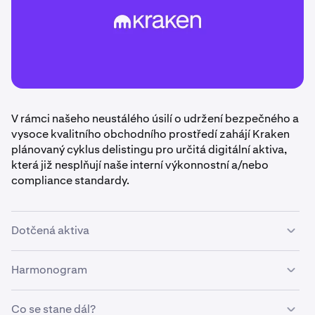
V rámci našeho neustálého úsilí o udržení bezpečného a
vysoce kvalitního obchodního prostředí zahájí Kraken
plánovaný cyklus delistingu pro určitá digitální aktiva,
která již nesplňují naše interní výkonnostní a/nebo
compliance standardy.
Dotčená aktiva
Následující aktiva jsou naplánována k delistingu:
UST,
Harmonogram
LUNA2, NODL, PDA, ETHW, TVK, TUSD, MOVE
a
BRICK.
Co se stane dál?
•
12. prosince 2025:
Obchodování a vklady pro výše