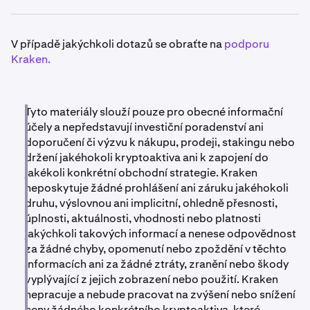
uvedená aktiva budou
zakázány
ve 14:00 UTC.
•
Výběry zůstanou k dispozici do
28. února 2026 ve
•
Obchodování a vklady pro dotčená aktiva budou
V případě jakýchkoli dotazů se obraťte na
podporu
14:00 UTC.
pozastaveny
od 12. prosince 2025.
Kraken.
•
1. března 2026:
Veškeré zbývající zůstatky budou
•
Výběry zůstanou k dispozici
až do data likvidace.
zlikvidovány
k dokončení procesu delistingu.
•
Po 1. březnu 2026 budou veškeré zbývající zůstatky
automaticky zlikvidovány
na základě převládajících
Tyto materiály slouží pouze pro obecné informační
Klientům, kteří drží kterékoli z těchto aktiv, se
tržních podmínek.
účely a nepředstavují investiční poradenství ani
doporučuje
vybrat nebo převést
svá aktiva před datem
doporučení či výzvu k nákupu, prodeji, stakingu nebo
likvidace.
držení jakéhokoli kryptoaktiva ani k zapojení do
Poznámka:
jakékoli konkrétní obchodní strategie. Kraken
V současné době má několik z těchto aktiv omezené
neposkytuje žádné prohlášení ani záruku jakéhokoli
nebo neaktivní trhy. V důsledku toho mohou být
druhu, výslovnou ani implicitní, ohledně přesnosti,
likvidační ceny výrazně pod nedávnými referenčními
úplnosti, aktuálnosti, vhodnosti nebo platnosti
cenami a v některých případech mohou vést k
jakýchkoli takových informací a nenese odpovědnost
minimálním nebo žádným výnosům z důvodu
za žádné chyby, opomenutí nebo zpoždění v těchto
nedostatečné tržní likvidity v době provedení.
informacích ani za žádné ztráty, zranění nebo škody
vyplývající z jejich zobrazení nebo použití. Kraken
nepracuje a nebude pracovat na zvýšení nebo snížení
ceny žádného konkrétního kryptoaktiva, které