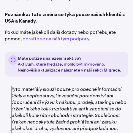
Poznámka: Tato změna se týká pouze našich klientů z
USA a Kanady.
Pokud máte jakékoli další dotazy nebo potřebujete
pomoc,
obraťte se na náš tým podpory
.
Máte potíže s nalezením aktiva?
Aktivum, které hledáte, mohlo být migrováno.
Nejnovější aktualizace naleznete v naší sekci
Migrace
.
Tyto materiály slouží pouze pro obecné informační
účely a nepředstavují investiční poradenství ani
doporučení či výzvu k nákupu, prodeji, stakingu nebo
držení jakéhokoli kryptoaktiva ani k zapojení se do
jakékoli konkrétní obchodní strategie. Společnost
Kraken neposkytuje žádné prohlášení ani záruku
jakéhokoli druhu, výslovnou ani předpokládanou,