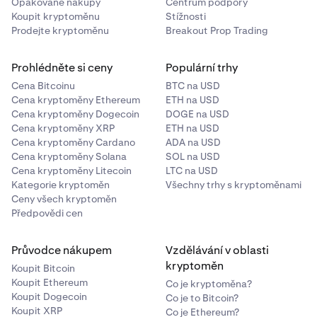
Opakované nákupy
Centrum podpory
Koupit kryptoměnu
Stížnosti
Prodejte kryptoměnu
Breakout Prop Trading
Prohlédněte si ceny
Populární trhy
Cena Bitcoinu
BTC na USD
Cena kryptoměny Ethereum
ETH na USD
Cena kryptoměny Dogecoin
DOGE na USD
Cena kryptoměny XRP
ETH na USD
Cena kryptoměny Cardano
ADA na USD
Cena kryptoměny Solana
SOL na USD
Cena kryptoměny Litecoin
LTC na USD
Kategorie kryptoměn
Všechny trhy s kryptoměnami
Ceny všech kryptoměn
Předpovědi cen
Průvodce nákupem
Vzdělávání v oblasti
kryptoměn
Koupit Bitcoin
Koupit Ethereum
Co je kryptoměna?
Koupit Dogecoin
Co je to Bitcoin?
Koupit XRP
Co je Ethereum?