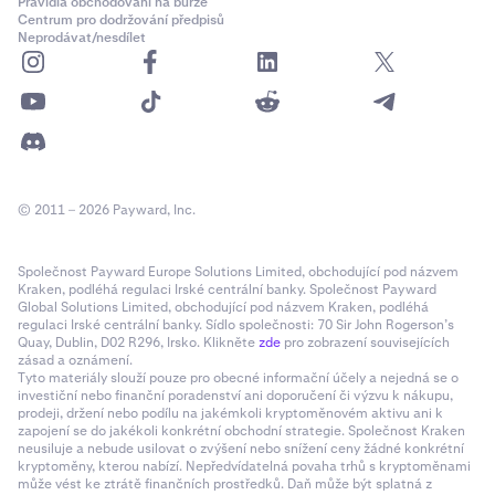
Pravidla obchodování na burze
Centrum pro dodržování předpisů
Neprodávat/nesdílet
© 2011 – 2026 Payward, Inc.
Společnost Payward Europe Solutions Limited, obchodující pod názvem
Kraken, podléhá regulaci Irské centrální banky. Společnost Payward
Global Solutions Limited, obchodující pod názvem Kraken, podléhá
regulaci Irské centrální banky. Sídlo společnosti: 70 Sir John Rogerson’s
Quay, Dublin, D02 R296, Irsko. Klikněte
zde
pro zobrazení souvisejících
zásad a oznámení.
Tyto materiály slouží pouze pro obecné informační účely a nejedná se o
investiční nebo finanční poradenství ani doporučení či výzvu k nákupu,
prodeji, držení nebo podílu na jakémkoli kryptoměnovém aktivu ani k
zapojení se do jakékoli konkrétní obchodní strategie. Společnost Kraken
neusiluje a nebude usilovat o zvýšení nebo snížení ceny žádné konkrétní
kryptoměny, kterou nabízí. Nepředvídatelná povaha trhů s kryptoměnami
může vést ke ztrátě finančních prostředků. Daň může být splatná z