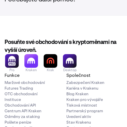
Posuňte své obchodování s kryptoměnami na
vyšší úroveň.
Pro
Kraken
Krak
Desktop
Funkce
Společnost
Maržové obchodování
Zabezpečení Kraken
Futures Trading
Kariéra v Krakenu
OTC obchodování
Blog Kraken
Instituce
Kraken pro vývojáře
Obchodování API
Tisková místnost
Centrum API Kraken
Partnerský program
Odměny za staking
Uvedení aktiv
Pošlete peníze
Stav Krakenu