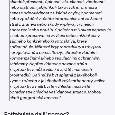
ohledně přesnosti, úplnosti, aktuálnosti, vhodnosti
nebo platnosti jakýchkoli takových informací a
nenese odpovědnost za žádné chyby, opomenutí
nebo zpoždění v těchto informacích ani za žádné
ztráty, zranění nebo škody vyplývající z jejich
zobrazení nebo použití. Společnost Kraken nepracuje
a nebude pracovat na zvýšení nebo snížení ceny
žádného konkrétního kryptoaktiva, které
zpřístupňuje. Některé kryptoprodukty a trhy jsou
neregulované a nemusíte být chráněni vládními
kompenzačními a/nebo regulačními ochrannými
schématy. Nepředvídatelná povaha trhů s
kryptoaktivy může vést ke ztrátě finančních
prostředků. Daň může být splatná z jakéhokoli
výnosu a/nebo z jakéhokoli zvýšení hodnoty vašich
kryptoaktiv a měli byste vyhledat nezávislé
poradenství ohledně vaší daňové situace. Mohou
platit geografická omezení.
Potřebujete další pomoc?