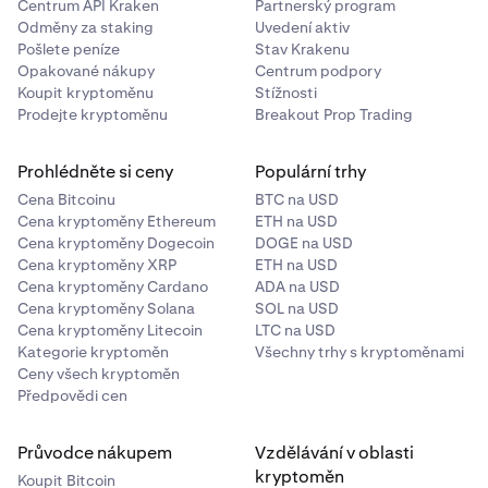
Centrum API Kraken
Partnerský program
Odměny za staking
Uvedení aktiv
Pošlete peníze
Stav Krakenu
Opakované nákupy
Centrum podpory
Koupit kryptoměnu
Stížnosti
Prodejte kryptoměnu
Breakout Prop Trading
Prohlédněte si ceny
Populární trhy
Cena Bitcoinu
BTC na USD
Cena kryptoměny Ethereum
ETH na USD
Cena kryptoměny Dogecoin
DOGE na USD
Cena kryptoměny XRP
ETH na USD
Cena kryptoměny Cardano
ADA na USD
Cena kryptoměny Solana
SOL na USD
Cena kryptoměny Litecoin
LTC na USD
Kategorie kryptoměn
Všechny trhy s kryptoměnami
Ceny všech kryptoměn
Předpovědi cen
Průvodce nákupem
Vzdělávání v oblasti
kryptoměn
Koupit Bitcoin