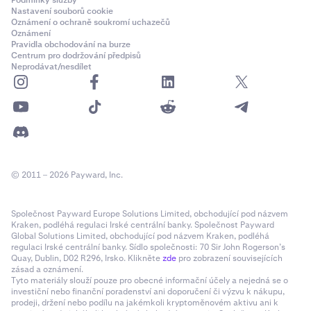
Podmínky služby
Nastavení souborů cookie
Oznámení o ochraně soukromí uchazečů
Oznámení
Pravidla obchodování na burze
Centrum pro dodržování předpisů
Neprodávat/nesdílet
© 2011 – 2026 Payward, Inc.
Společnost Payward Europe Solutions Limited, obchodující pod názvem
Kraken, podléhá regulaci Irské centrální banky. Společnost Payward
Global Solutions Limited, obchodující pod názvem Kraken, podléhá
regulaci Irské centrální banky. Sídlo společnosti: 70 Sir John Rogerson’s
Quay, Dublin, D02 R296, Irsko. Klikněte
zde
pro zobrazení souvisejících
zásad a oznámení.
Tyto materiály slouží pouze pro obecné informační účely a nejedná se o
investiční nebo finanční poradenství ani doporučení či výzvu k nákupu,
prodeji, držení nebo podílu na jakémkoli kryptoměnovém aktivu ani k