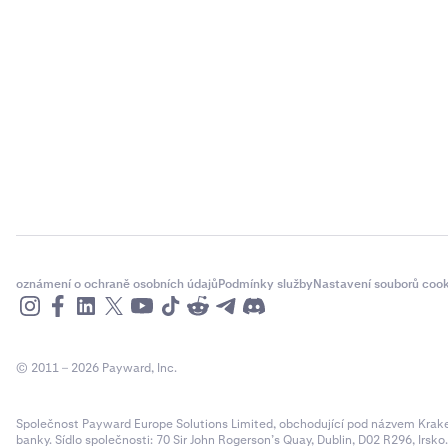
oznámení o ochraně osobních údajů
Podmínky služby
Nastavení souborů cook
© 2011 – 2026 Payward, Inc.
Společnost Payward Europe Solutions Limited, obchodující pod názvem Kraken,
banky. Sídlo společnosti: 70 Sir John Rogerson’s Quay, Dublin, D02 R296, Irsko