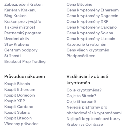
Zabezpečení Kraken
Cena Bitcoinu
Kariéra v Krakenu
Cena kryptoměny Ethereum
Blog Kraken
Cena kryptoměny Dogecoin
Kraken pro vývojáře
Cena kryptoměny XRP
Tisková místnost
Cena kryptoměny Cardano
Partnerský program
Cena kryptoměny Solana
Uvedení aktiv
Cena kryptoměny Litecoin
Stav Krakenu
Kategorie kryptoměn
Centrum podpory
Ceny všech kryptoměn
Stížnosti
Předpovědi cen
Breakout Prop Trading
Průvodce nákupem
Vzdělávání v oblasti
kryptoměn
Koupit Bitcoin
Koupit Ethereum
Co je kryptoměna?
Koupit Dogecoin
Co je to Bitcoin?
Koupit XRP
Co je Ethereum?
Koupit Cardano
Nejlepší platformy pro
Koupit Solana
obchodování s kryptoměnami
Koupit Litecoin
Nejlepší kryptoměnové burzy
Všechny průvodce
Kraken vs Coinbase