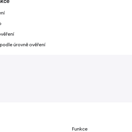
nkce
ení
o
ověření
 podle úrovně ověření
Funkce