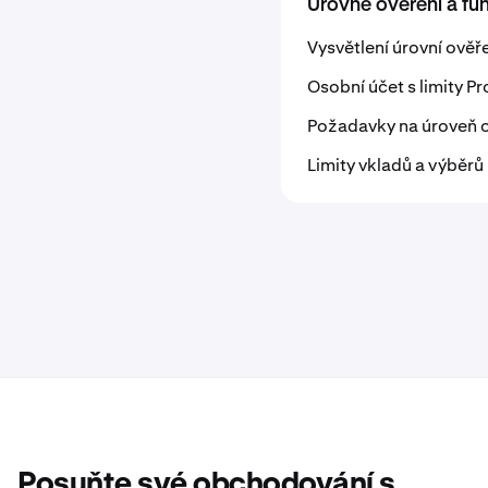
Úrovně ověření a fu
Vysvětlení úrovní ověř
Osobní účet s limity Pr
Požadavky na úroveň 
Limity vkladů a výběrů
Posuňte své obchodování s