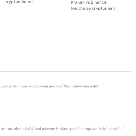
kryptoměnami
Kraken vs Binance
Naučte se kryptoměny
urze
Centrum pro dodržování předpisů
Neprodávat/nesdílet
imited, obchodující pod názvem Kraken, podléhá regulaci Irské centrální