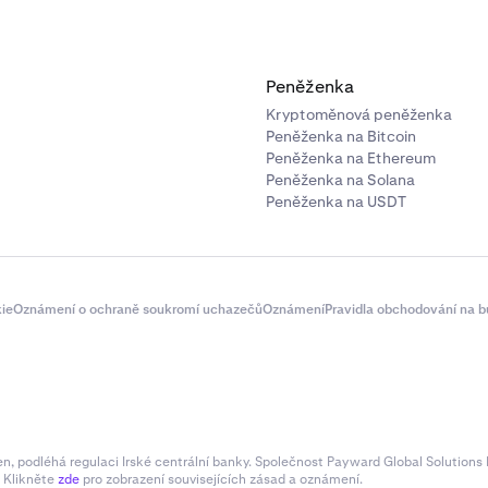
Peněženka
Kryptoměnová peněženka
Peněženka na Bitcoin
Peněženka na Ethereum
Peněženka na Solana
Peněženka na USDT
ie
Oznámení o ochraně soukromí uchazečů
Oznámení
Pravidla obchodování na b
 podléhá regulaci Irské centrální banky. Společnost Payward Global Solutions L
. Klikněte
zde
pro zobrazení souvisejících zásad a oznámení.