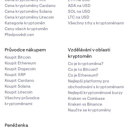
Cena kryptoměny Cardano
ADA na USD
Cena kryptoměny Solana
SOL na USD
Cena kryptoměny Litecoin
LTC na USD
Kategorie kryptoměn
Všechny trhy s kryptoměnami
Ceny všech kryptoměn
Předpovědi cen
Průvodce nákupem
Vzdělávání v oblasti
kryptoměn
Koupit Bitcoin
Koupit Ethereum
Co je kryptoměna?
Koupit Dogecoin
Co je to Bitcoin?
Koupit XRP
Co je Ethereum?
Koupit Cardano
Nejlepší platformy pro
Koupit Solana
obchodování s kryptoměnami
Koupit Litecoin
Nejlepší kryptoměnové burzy
Všechny průvodce
Kraken vs Coinbase
kryptoměnami
Kraken vs Binance
Naučte se kryptoměny
Peněženka