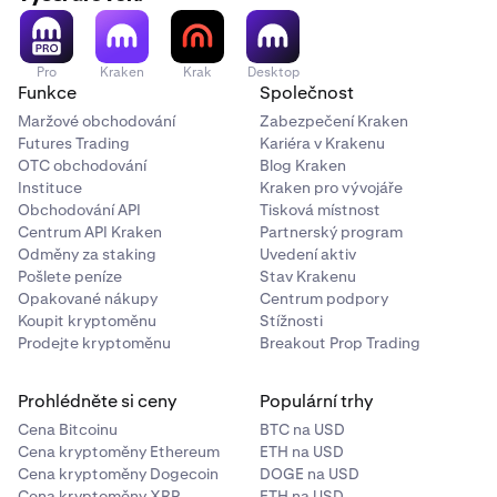
Pro
Kraken
Krak
Desktop
Funkce
Společnost
Maržové obchodování
Zabezpečení Kraken
Futures Trading
Kariéra v Krakenu
OTC obchodování
Blog Kraken
Instituce
Kraken pro vývojáře
Obchodování API
Tisková místnost
Centrum API Kraken
Partnerský program
Odměny za staking
Uvedení aktiv
Pošlete peníze
Stav Krakenu
Opakované nákupy
Centrum podpory
Koupit kryptoměnu
Stížnosti
Prodejte kryptoměnu
Breakout Prop Trading
Prohlédněte si ceny
Populární trhy
Cena Bitcoinu
BTC na USD
Cena kryptoměny Ethereum
ETH na USD
Cena kryptoměny Dogecoin
DOGE na USD
Cena kryptoměny XRP
ETH na USD