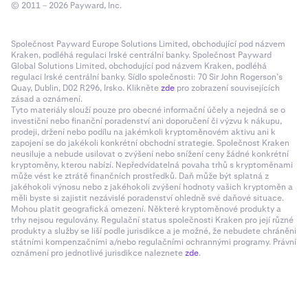
© 2011 – 2026 Payward, Inc.
Společnost Payward Europe Solutions Limited, obchodující pod názvem
Kraken, podléhá regulaci Irské centrální banky. Společnost Payward
Global Solutions Limited, obchodující pod názvem Kraken, podléhá
regulaci Irské centrální banky. Sídlo společnosti: 70 Sir John Rogerson’s
Quay, Dublin, D02 R296, Irsko. Klikněte
zde
pro zobrazení souvisejících
zásad a oznámení.
Tyto materiály slouží pouze pro obecné informační účely a nejedná se o
investiční nebo finanční poradenství ani doporučení či výzvu k nákupu,
prodeji, držení nebo podílu na jakémkoli kryptoměnovém aktivu ani k
zapojení se do jakékoli konkrétní obchodní strategie. Společnost Kraken
neusiluje a nebude usilovat o zvýšení nebo snížení ceny žádné konkrétní
kryptoměny, kterou nabízí. Nepředvídatelná povaha trhů s kryptoměnami
může vést ke ztrátě finančních prostředků. Daň může být splatná z
jakéhokoli výnosu nebo z jakéhokoli zvýšení hodnoty vašich kryptoměn a
měli byste si zajistit nezávislé poradenství ohledně své daňové situace.
Mohou platit geografická omezení. Některé kryptoměnové produkty a
trhy nejsou regulovány. Regulační status společnosti Kraken pro její různé
produkty a služby se liší podle jurisdikce a je možné, že nebudete chráněni
státními kompenzačními a/nebo regulačními ochrannými programy. Právní
oznámení pro jednotlivé jurisdikce naleznete
zde
.