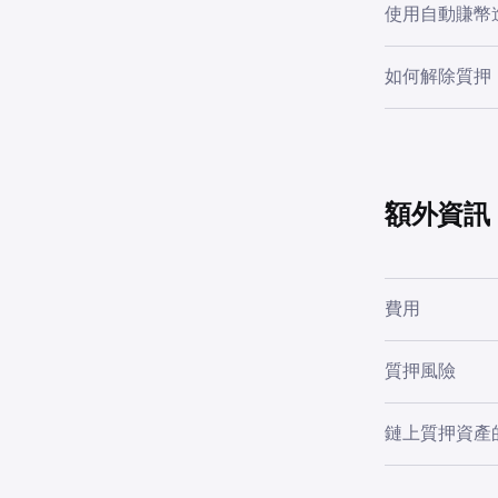
卡片。
使用自動賺幣進行
打開 Kra
1
在「賺幣
3
透過自動賺幣質
如何解除質押
自動賺幣。
如要解除已質押
有關如何啟用
•
如何在 Kr
額外資訊
•
如何在 Kra
輸入要質押
4
費用
點按「
賺
2
在持有 B
3
目前，Bitc
質押風險
點擊
「質
目標佣金。
輸入要質押
4
進行質押過程
鏈上質押資產
此處顯示的獎
從列表中
3
•
你仍保留質押
如果你選