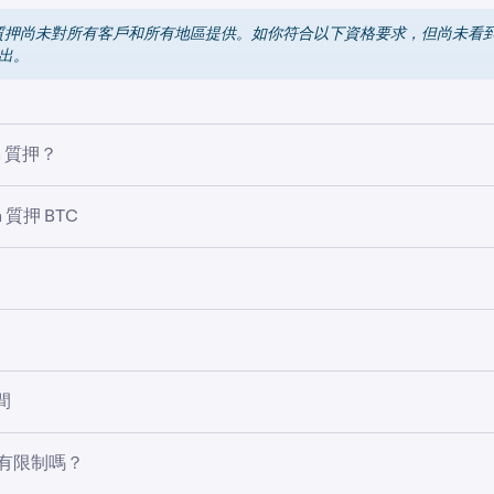
oin 質押尚未對所有客戶和所有地區提供。如你符合以下資格要求，但尚未看
出。
in 質押？
由 Babylon 提供支援，可讓你質押 Bitcoin (BTC) 以協助保護 Bit
 質押 BTC
得獎勵，且無需將 BTC 移出 Bitcoin 區塊鏈。客戶現可於 Kraken 
N 是利用 Babylon 協議進行原生 BTC 質押的區塊鏈或去中心化應
coin 進行質押，只需按照以下步驟操作。之後，你將在保有 Bitco
勵並提升其他區塊鏈的安全性。
on 協議質押，即表示你授權你的 BTC 參與保護 Babylon Genesi
in 超能網絡）的安全性。作為回報，你將賺取 Babylon 原生代幣 B
押可獲得獎勵（以 Babylon 原生代幣 BABY 支付），用於維護 Babylon
tcoin 發送給第三方或橋接到其他區塊鏈。 Kraken 提供綁定、
。
，即可開始產生獎勵，每日累積獎勵，且每週以獎勵資產支付至
間
，你的 Bitcoin 會儲存在 Bitcoin 區塊鏈上一個自我託管
結束。如要了解有關 Bitcoin 質押的更多資訊、其運作方式
押獎勵率（或年利率 (APR)）為浮動。Kraken 將顯示 Bitcoin 質
彈性質押
質押完整指南
。
字為年化回報的估算，且可能隨時間波動。
量有限制嗎？
或彈性質押時，
無綁定或解綁期。