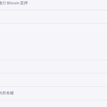
 Bitcoin 質押
ken Pro 手機應用程式，然後點按「
投資組合」
分頁。
機會」部分，點擊
「分配以賺幣
」圖示或
「質押」
。
押 Bitcoin 非常簡單！只需在現貨錢包中持有 BTC，並確保
的 Bitcoin，請遵循以下指南：
自動賺幣，或檢查是否已啟用自動賺幣的說明，請參閱
這篇文章
aken 解除質押
？
ken Pro 解除質押
？
的 BTC 數量，然後點擊「審核」。
幣」
按鈕
。
itcoin 的情況下，前往「你的符合資格資產」部分，在 BTC 的
「
oin 質押或解除質押均不收取交易費。Kraken 將基於你從網絡獲
押
」。
的 BTC 數量，然後選擇「審核」。
並非全無風險。投資者應瞭解下列風險。
的所有權
勵率為你持有資產可能獲得的獎勵估算值。
選擇「
Bitcoin (BTC)」
。
資產的所有權，在質押期間，質押資產仍是你的財產，你對質押
擇解除質押的資產受限於解綁/託管期，則在該解綁/託管期到期