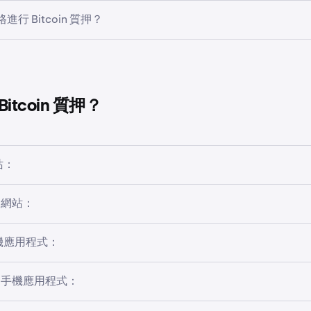
透過 Babylon Genesis 提供 Bitcoin 質押安全性與流動性
行 Bitcoin 質押？
BTC 限制
時，BTC 隨時可用於交易或提款。使用彈性質押時，無綁定或解綁
除質押。
on BTC 質押服務僅適用於美國（不含加利福尼亞州、緬因州、馬
50 BTC
和威斯康星州）、英國、澳大利亞及阿拉伯聯合大公國 (UAE)
動，且可能會變更。
餘額或質押餘額中持有 BTC。
綁定，這意味著你必須等待一段時間才能解鎖你的資金。此等待
無限
itcoin 質押？
協議的要求，通常約為 7 天。
Bitcoin 質押選項，則你可能不符合資格。
無限
網站：
ro 網站：
法進行交易或提取，直到該期間結束。
取你的帳戶。
束後，BTC 將返回你的現貨餘額，並可自由提取或交易。
欄點擊
「賺幣」
。
 手機應用程式：
取你的帳戶。
，正在解除質押的 BTC 無法賺取獎勵。
板點擊
「賺幣」
。
Pro 手機應用程式：
aken 手機應用程式，然後點按螢幕底部的
「投資組合」
分頁。然
下點按「
綁定賺幣
」。如未立即看見，請在獎勵輪播上向右滑動