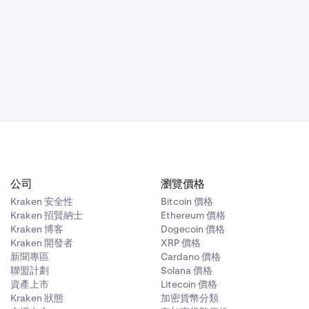
積獎勵。當解
詳細資訊請參閱
此
化，原因可能
誤觸發稱為「資
獎勵。未來的獎
行動、網絡維
完整列表，請
公司
瀏覽價格
Kraken 安全性
Bitcoin 價格
Kraken 招賢納士
Ethereum 價格
Kraken 博客
Dogecoin 價格
Kraken 開發者
XRP 價格
新聞專區
Cardano 價格
聯盟計劃
Solana 價格
資產上市
Litecoin 價格
Kraken 狀態
加密貨幣分類