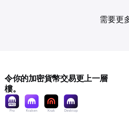
始終屬於你，
將無法解
Bitcoin 
綁/託管
處的費用部分
包括新增
需要更
•
質押服務
欲了解更多資
產罰沒」
•
我們不保
勵可能低
選擇
「質押
2
從產品選
4
我們將就你的
在確認畫
5
護、錯誤、黑
在確認畫
5
參閱我們的
服
令你的加密貨幣交易更上一層
樓。
一旦確認，
6
在確認畫
5
輸入 BT
3
Pro
Kraken
Krak
Desktop