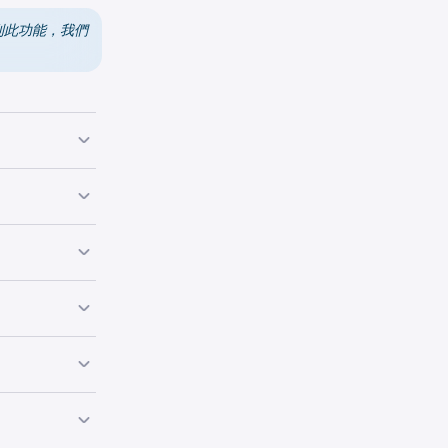
到此功能，我們
coin 超能網絡
質押 Bitcoin
用程式。
in 網絡安全的
s 區塊鏈（及其連
ABY 獎勵，而無
 Genesis 區
彈性和自動賺幣策
現貨錢包。
、時間鎖定的輸出
和風險，請閱讀我
押的預估整體