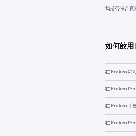
*獎勵資產：任何
我是否符合資格進
方式
使用自動賺幣
勵代幣。
立即質押或解
•
Babyl
自動賺幣
註：
綁定型質押
州、紐約州
利率為浮
•
你需在現貨
比特幣質押受
彈性質押
如何啟用 B
Babylon 
若帳戶未顯示 
綁定型質押
在 Kraken 
在解綁期間：
在 Kraken P
•
BTC 無
登入
以存
1
•
解綁期結
在左側邊
2
在 Kraken
登入
以存
1
•
在解綁期間
在左側面
2
在 Kraken 
打開 Kr
1
價值部分