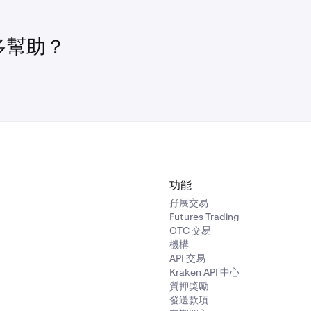
並不會轉移給我們。
除質押，亦無法提取或交易，且在該解綁期間，你將無法繼續累
質押佣金是基於當前質押的 Bitcoin 餘額，範圍為 10-26%。更多
期到期、你的資產解除質押時，質押資產的市場價格可能會顯著變
。
鑄造、區塊鏈協議遭到攻擊，或市場波動等因素。
多幫助？
容易受到黑客攻擊、付款可能違約，亦可能因惡意行動或技術錯
訊，請參閱我們的
服務條款
。
的事件，進而導致資金及後續獎勵損失。
證你會獲得任何獎勵。區塊鏈協定和網絡行為的變化可能會影響
於歷史獎勵，甚至降至零。
 BTC」。
擇器中選擇「
綁定型質押
」，輸入數量，然後點按「
審核
」。
任何罰沒或未支付的適用質押獎勵提供補償，除非該結果由你的
面上審核後，點擊「
確認
」。
客入侵或其他某些情況所造成。有關我們不會就罰沒提供補償的
面上審核後，
「滑動以確認
」。
務條款
。
功能
孖展交易
成功畫面將出現。你的 Bitcoin 已質押，並將每週獲得獎勵！
Futures Trading
OTC 交易
面上審核後，點擊「
確認
」。
機構
API 交易
C 數量，然後選擇「
審核
」。
Kraken API 中心
質押獎勵
發送款項