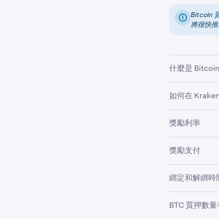
Bitc
將很快推
什麼是 Bitco
Bitcoin 質押
如何在 Kraken
(BSN)，同時獲
(BTC)。BS
若要分配 Bit
獎勵利率
同時，獲得獎
透過 Babyl
接的 Bitco
Bitcoin 質
獎勵支付
需將你的 Bi
塊鏈的安全性
略的 BTC 質押
一旦質押生效
綁定和解綁時
使用綁定型質押時
中，直到解綁期
Bitcoin 質
自動賺幣與
們的
加密貨幣
APR。此數
BTC 質押數
參加自動賺幣