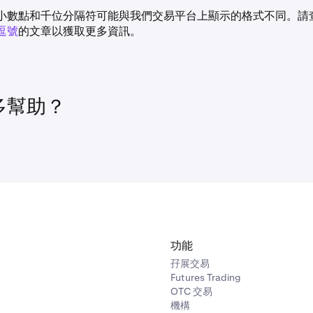
中現有的限價單匹配。
收取 40 USD 的吃單費 (0.04%)
小數點和千位分隔符可能與我們交易平台上顯示的格式不同。請
收取 15 USD 的掛單費 (0.015%)
逗號
的文章以獲取更多資訊。
0,000 USD/BTC
均在匹配後立即轉移
MC 錢包中有 FEE 餘額時，它將被用作首選的交易手續費貨幣
應用於交易手續費，而不會應用於其他 Multi-Collateral 費用，例
TC 計的名義價值為 2 BTC
收取 0.008 BTC 的吃單費 (0.04%)
支付、清算費、利息費)。
費用金額
交易者 B 的費用金額
多幫助？
收取 0.003 BTC 的掛單費 (0.015%)
量 * 入場價格) = 0.04% *
均在匹配後立即轉移
= 手續費 % * (數量 * 入場價格) = 0.01
 40 USD
100,000 USD = 15 USD
費用金額
交易者 B 的費用金額
(費用 %) * 數量 = 1 / 50,000
= 1 / 交易價格 * (費用 %) * 數量 = 1 /
4% * 100,000 USD = 0.0008
USD/BTC * 0.015% * 100,000 USD
功能
BTC
孖展交易
Futures Trading
義訂單價值 = 0.04% * 2 BTC =
= (費用 %) * 名義訂單價值 = 0.015% *
OTC 交易
0.0003 BTC
機構