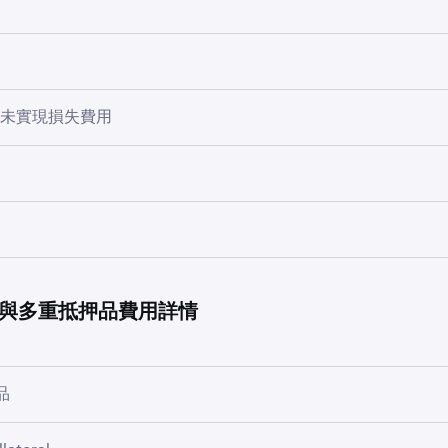
0.0150%
0.0400%
衍生產品的交易費用以 USD 收取。如果沒有 USD，則非 USD 資金將
和 Coin-M 錢包的交易量會被匯總，以確定適用的費用等級。如果您的 M
進行轉換。
將收取轉換費用。
0.0125%
0.0350%
en 費用抵免額，它們將被用作首選的交易費用貨幣。
資產而異。USDC、USDG 和 USDT 的轉換費用為 0%。如
援的未實現損失費用
換費用率，請參閱
衍生品抵押品貨幣
文章。
0.0100%
0.0300%
援的損失將按每小時 0.0025% 的費率收取費用，並隨著未彌補損
用於 Multi-M 錢包中的抵押品和倉位。
0.0050%
0.0250%
許使用多種資產作為抵押品，並以美元實時保證金交易，因此需
永續合約上持續計算和收取 – 這不是交易所收取的費用。更多資
的美元價值，以確定投資組合價值、倉位價值和清算水平。
線性 Multi-M 永續合約規格
中找到。資金費率以 USD 實現，並
+
0.0000%
0.0200%
1 小時實現一次，如果選擇非 USD 利潤貨幣偏好並向帳戶付款
 錢包中的所有損益均以美元計算。在以下所述情況中，如果錢包沒
lti-M 倉位因保證金不足而自動清算，則會產生清算費用，並且
現。對於 USD 未涵蓋的資金費率支付，非 USD 資金將優先
最大
費用（每小時）
非美元資產將按遞增的折價率順序轉換，即折價率最低的抵押品
用計算會有所不同
+
-0.0030%
0.0175%
換。將收取轉換費用。
失和/或費用。
與多重抵押品費用詳情
：
以下兩者之間的絕對差額：
100,000.00
0.0025%
價格來評估任何加密貨幣或法定貨幣餘額。
+
-0.0050%
0.0150%
出訂單的情況下，執行價格和標記價格中較低者，或在買入訂單的情
，資金將被轉換並收取轉換費用：
品
較高者；以及
500,000.00
0.0050%
0 +
-0.0060%
0.0135%
價格，乘以已執行訂單的數量
品合約的費用以所交易合約的抵押品貨幣收取。
不是 USD 時實現的利潤和資金