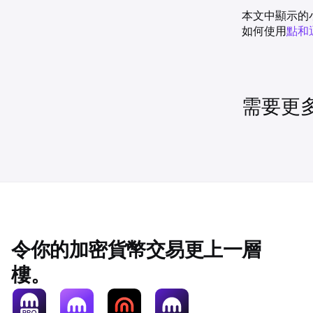
•
者 B 訂單簿
交易者 A 被
，反之亦然。
本文中顯示的
Derivatives
•
交易者 B 被
如何使用
點和
•
交易價格為 5
•
兩筆金額
錢包。當您的 
是，FEE 只會
•
此交易以 B
•
交易者 A 被
轉換費、資金
交易者 A 的
需要更
•
交易者 B 被
•
= 手續費 % * (數
兩筆金額
100,000 USD =
交易者 A 的
= 1 / 交易價格 * 
USD/BTC * 0.0
令你的加密貨幣交易更上一層
BTC
樓。
= (費用 %) * 名
0.0008 BTC