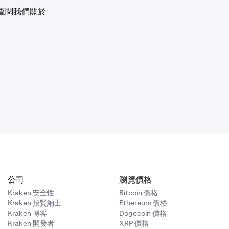
查閱我們關於
。值得強調的
如 (
5% *
 50,000
 = 0.0003
公司
瀏覽價格
Kraken 安全性
Bitcoin 價格
Kraken 招賢納士
Ethereum 價格
 2 BTC =
Kraken 博客
Dogecoin 價格
Kraken 開發者
XRP 價格