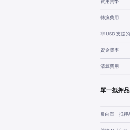
費用貨幣
$10,000,000+
Multi-M 
轉換費用
Multi-M 
讓率的抵押品
$15,000,000+
中有 Krak
轉換費用因抵押
非 USD 支
資產的確切轉
$25,000,000+
非 USD 支
現金轉換費用適
資金費率
增加。
$50,000,000+
由於此錢包允
資金費率僅在
包中所有貨幣
清算費用
和計算，可在
$100,000,000
持續收取。每 
Multi-M
如果您的 Mu
款將以該貨幣實
最小
為抵押品，則
分清算時，費
$250,000,000 
抵押品進行轉
換，以彌補損
單一抵押品
部分清算費用
0
我們使用指數
$500,000,000 
(A) 在賣
在以下情況中
反向單一抵押
100,000.00
和標記價格中
$1,000,000,00
(B) 零權益
反向單一抵押
•
當利潤貨幣