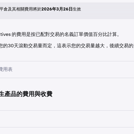
平倉及其相關費用將於
2026年3月26日
生效
erivatives 的費用是按已配對交易的名義訂單價值百分比計算。
您的30天滾動交易量而定，這表示您的交易量越大，後續交易的
費用表
SD
掛單方費用
吃單方費用
M 衍生產品的費用與收費
0.0200%
0.0500%
0.0175%
0.0450%
 Multi-M 衍生產品的交易費率表相同。請參閱
費率表
。