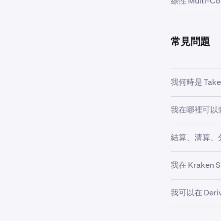
線性 Multi-Col
500,000.00
$5,000,000,00
•
USD 未
完全清算費用
請注意：持有
對於多重抵押品
•
USD 未
1,000,000.00
常見問題
如果交易者的帳
•
USD 未
抵押品「折減
•
2,500,000.00
USD 未
例如，如果交易
•
達到自動
單一抵押品衍
我何時是 Take
低於 ETH。
透過確保帳戶有
約
未彌補損失的自動
多重抵押品合
如果您提交的訂
生效日期：2026
我在哪裡可以
關多重抵押品
交前先停留在訂
費用/抵押品貨
在舊版 futu
範例：
結算、清算、
查詢您已支付的
假設交易者 A 
固定到期日單一
訂單與交易者 
但會收取資金
Derivatives
我在 Kraken
•
在最終結算
•
，方法是導覽
清算對於被
範例：
Kraken 現
•
交易價格為 5
我可以在 Deriva
•
分配對於雙
交易者 A 和 
Derivatives
•
此交易以 B
Derivatives
100,000 
•
終止對於導
您可以將 Kraken
帳本」。