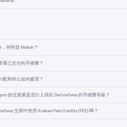
lateral
1,000,000.00
0.0075%
0 +
-0.0060%
0.0125%
彌補的已實現損失
：
按合約最低維持保證金的 50% 計算。
固定到期日合約直至到期（結算）將產生吃單費。
合約，費用以 USD 收取。
涵蓋的
交易費用
支付
2,500,000.00
0.0100%
戶中沒有 USD 可用於支付費用、損益或資金支付，則可用的非 
彌補的利息支付
率」升序優先轉換資產以收取費用。
5,000,000.00
0.0125%
彌補的永續資金支付
者持有 EUR 和 ETH 作為抵押品，費用將從其 EUR 餘額中扣
轉換閾值
生品合
Bitcoin-
USD
Ether-
USD
r，何時是 Maker？
足夠的 USD、USDC、USDG 和/或 USDT 作為抵押品，可以
轉換閾值為 $5,000,000。
約需支付轉換費，在某些情況下，還需支付 USD 抵押品未涵蓋
單跨越訂單簿並立即成交，您將支付 Taker 手續費。如果您
 年 2 月 26 日
查看已支付的手續費？
費用的更多資訊，請參閱多重抵押品衍生品的費用與收費。
單簿中，您將支付 Maker 手續費。
幣
BTC
ETH
res.kraken.com 平台，您可以透過導覽至交易平台左側面板中
分配和終止如何處理？
手續費。在 Kraken Pro 平台，您可以查詢您已支付的費用
和 B 正在交易多重抵押品 BTC/USD 合約。交易者 A 發送 2 BT
抵押品合約不收取額外費用。永續單一抵押品合約不收取額外 Kra
B 訂單簿中現有的限價單匹配。
費率。有關資金費率的更多資訊，請參閱
反向加密抵押品永續合
 Spot 的交易量是否計入我在 Derivatives 的手續費等級？
中結算的倉位將被視為 Taker。
至交易平台頂部面板中的「歷史」分頁，然後點擊「
清算方視為 Taker，對於另一方則視為 Maker。
貨市場的交易量折扣不會延續至 Kraken
0,000 USD/BTC
tives 交易中使用 Kraken Fee Credits (FEE) 嗎？
方均視為 Taker。
B 均處於費用等級的第二級（吃單費 0.04%，掛單費 0.015%）。
TC 計的名義價值為 2 BTC
份合約（100,000 USD）的 Bitcoin-USD 單一抵押品衍生品市
致終止的一方視為 Taker，對於另一方則視為 Maker。
 Fee Credits (FEE) 轉移到您的 Multi-Collateral (MC)