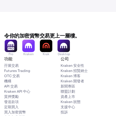
令你的加密貨幣交易更上一層樓。
Pro
Kraken
Krak
Desktop
功能
公司
孖展交易
Kraken 安全性
Futures Trading
Kraken 招賢納士
OTC 交易
Kraken 博客
機構
Kraken 開發者
API 交易
新聞專區
Kraken API 中心
聯盟計劃
質押獎勵
資產上市
發送款項
Kraken 狀態
定期買入
支援中心
買入加密貨幣
投訴