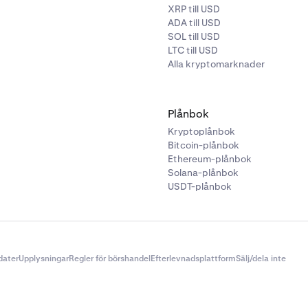
XRP till USD
ADA till USD
SOL till USD
LTC till USD
Alla kryptomarknader
Plånbok
Kryptoplånbok
Bitcoin-plånbok
Ethereum-plånbok
Solana-plånbok
USDT-plånbok
dater
Upplysningar
Regler för börshandel
Efterlevnadsplattform
Sälj/dela inte