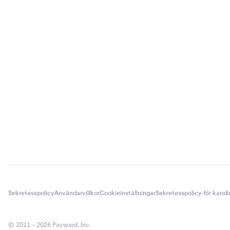
Sekretesspolicy
Användarvillkor
Cookieinställningar
Sekretesspolicy för kandi
© 2011 – 2026 Payward, Inc.