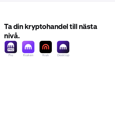
Ta din kryptohandel till nästa
nivå.
Pro
Kraken
Krak
Desktop