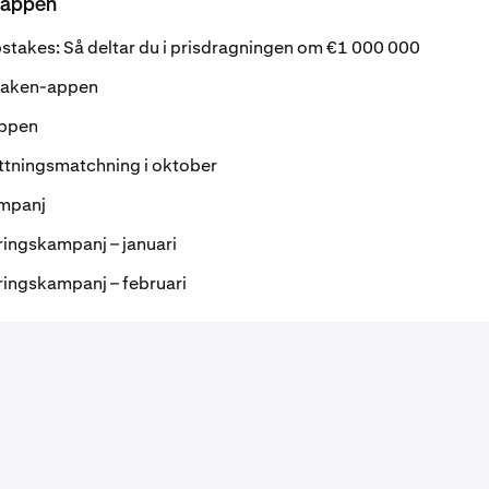
-appen
takes: Så deltar du i prisdragningen om €1 000 000
raken-appen
appen
ättningsmatchning i oktober
mpanj
ingskampanj – januari
ingskampanj – februari