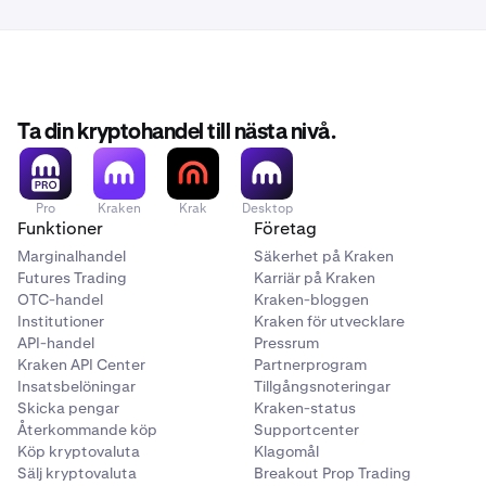
belöningar och din värvningsstatus
När ditt konto är
aktiverat och verifierat
kan du
3
Du kan även komma åt den direkt här:
börja med värvningsstegen.
https://www.kraken.com/c/referrals
Ta din kryptohandel till nästa nivå.
Pro
Kraken
Krak
Desktop
Funktioner
Företag
Marginalhandel
Säkerhet på Kraken
Futures Trading
Karriär på Kraken
OTC-handel
Kraken-bloggen
Institutioner
Kraken för utvecklare
API-handel
Pressrum
Kraken API Center
Partnerprogram
Insatsbelöningar
Tillgångsnoteringar
Skicka pengar
Kraken-status
Återkommande köp
Supportcenter
Köp kryptovaluta
Klagomål
Sälj kryptovaluta
Breakout Prop Trading