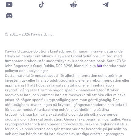
© 2011 – 2026 Payward, Inc.
Payward Europe Solutions Limited, med firmanamn Kraken, står under
tillsyn av Irlands centralbank. Payward Global Solutions Limited, med
firmanamn Kraken, står under tillsyn av Irlands centralbank. Säte: 70 Sir
John Rogerson’s Quay, Dublin, D02 R296, Irland. Klicka
här
för relaterade
policyer och upplysningar.
Detta material är endast avsett för allmän information och utgör inte
investerings- eller finansproduktrådgivning eller en rekommendation eller
uppmaning till att köpa, sälja, satsa (staking) eller inneha någon
kryptotillgång eller tillämpa någon specifik handelsstrategi. Kraken
medverkar inte, och kommer inte att medverka till att öka eller minska
priset på någon specifik kryptotillgång som man gör tillgänglig. Den
oförutsägbara utvecklingen på kryptotillgångsmarknaderna kan leda till
förlust av medel. All avkastning och/eller värdeökning på dina
kryptotillgångar kan vara skattepliktig och du bör söka oberoende
rådgivning om din skattesituation. Geografiska begränsningar gäller. Vissa
kryptoprodukter och marknader är oreglerade. Krakens regleringsstatus
för de olika produkterna och tjänsterna varierar beroende på jurisdiktion
och det kan hända att du inte skyddas av statliga ersättningsprogram