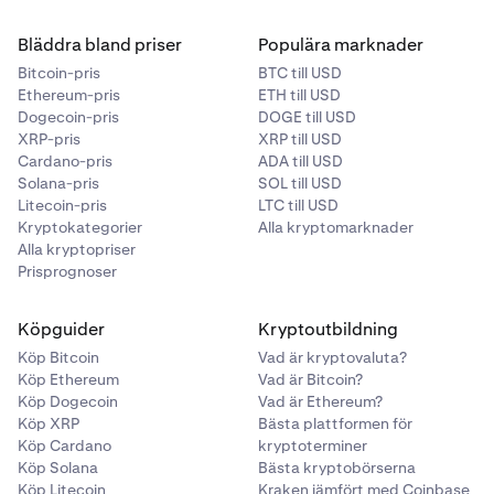
Bläddra bland priser
Populära marknader
Bitcoin-pris
BTC till USD
Ethereum-pris
ETH till USD
Dogecoin-pris
DOGE till USD
XRP-pris
XRP till USD
Cardano-pris
ADA till USD
Solana-pris
SOL till USD
Litecoin-pris
LTC till USD
Kryptokategorier
Alla kryptomarknader
Alla kryptopriser
Prisprognoser
Köpguider
Kryptoutbildning
Köp Bitcoin
Vad är kryptovaluta?
Köp Ethereum
Vad är Bitcoin?
Köp Dogecoin
Vad är Ethereum?
Köp XRP
Bästa plattformen för
Köp Cardano
kryptoterminer
Köp Solana
Bästa kryptobörserna
Köp Litecoin
Kraken jämfört med Coinbase