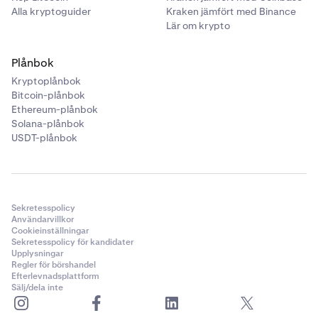
Alla kryptoguider
Kraken jämfört med Binance
Lär om krypto
Plånbok
Kryptoplånbok
Bitcoin-plånbok
Ethereum-plånbok
Solana-plånbok
USDT-plånbok
Sekretesspolicy
Användarvillkor
Cookieinställningar
Sekretesspolicy för kandidater
Upplysningar
Regler för börshandel
Efterlevnadsplattform
Sälj/dela inte