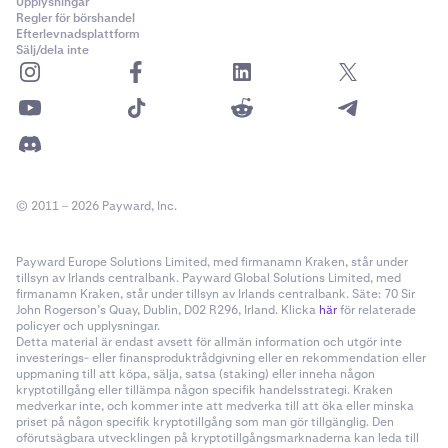
Upplysningar
Regler för börshandel
Efterlevnadsplattform
Sälj/dela inte
© 2011 – 2026 Payward, Inc.
Payward Europe Solutions Limited, med firmanamn Kraken, står under
tillsyn av Irlands centralbank. Payward Global Solutions Limited, med
firmanamn Kraken, står under tillsyn av Irlands centralbank. Säte: 70 Sir
John Rogerson’s Quay, Dublin, D02 R296, Irland. Klicka
här
för relaterade
policyer och upplysningar.
Detta material är endast avsett för allmän information och utgör inte
investerings- eller finansproduktrådgivning eller en rekommendation eller
uppmaning till att köpa, sälja, satsa (staking) eller inneha någon
kryptotillgång eller tillämpa någon specifik handelsstrategi. Kraken
medverkar inte, och kommer inte att medverka till att öka eller minska
priset på någon specifik kryptotillgång som man gör tillgänglig. Den
oförutsägbara utvecklingen på kryptotillgångsmarknaderna kan leda till