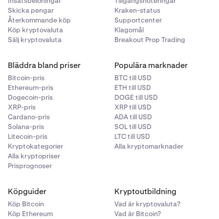
Insatsbelöningar
Tillgångsnoteringar
Skicka pengar
Kraken-status
Återkommande köp
Supportcenter
Köp kryptovaluta
Klagomål
Sälj kryptovaluta
Breakout Prop Trading
Bläddra bland priser
Populära marknader
Bitcoin-pris
BTC till USD
Ethereum-pris
ETH till USD
Dogecoin-pris
DOGE till USD
XRP-pris
XRP till USD
Cardano-pris
ADA till USD
Solana-pris
SOL till USD
Litecoin-pris
LTC till USD
Kryptokategorier
Alla kryptomarknader
Alla kryptopriser
Prisprognoser
Köpguider
Kryptoutbildning
Köp Bitcoin
Vad är kryptovaluta?
Köp Ethereum
Vad är Bitcoin?