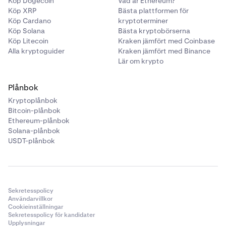
Köp Dogecoin
Vad är Ethereum?
Köp XRP
Bästa plattformen för
Köp Cardano
kryptoterminer
Köp Solana
Bästa kryptobörserna
Köp Litecoin
Kraken jämfört med Coinbase
Alla kryptoguider
Kraken jämfört med Binance
Lär om krypto
Plånbok
Kryptoplånbok
Bitcoin-plånbok
Ethereum-plånbok
Solana-plånbok
USDT-plånbok
Sekretesspolicy
Användarvillkor
Cookieinställningar
Sekretesspolicy för kandidater
Upplysningar