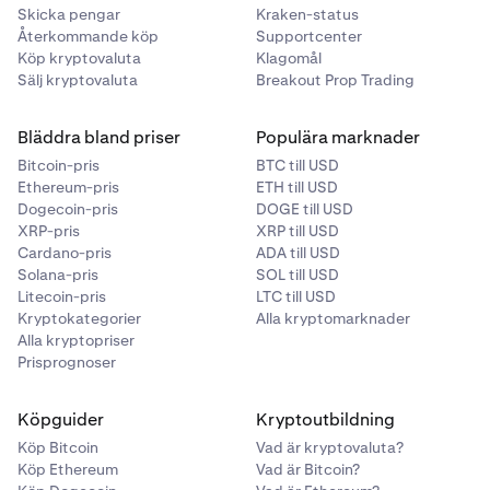
Skicka pengar
Kraken-status
Återkommande köp
Supportcenter
Köp kryptovaluta
Klagomål
Sälj kryptovaluta
Breakout Prop Trading
Bläddra bland priser
Populära marknader
Bitcoin-pris
BTC till USD
Ethereum-pris
ETH till USD
Dogecoin-pris
DOGE till USD
XRP-pris
XRP till USD
Cardano-pris
ADA till USD
Solana-pris
SOL till USD
Litecoin-pris
LTC till USD
Kryptokategorier
Alla kryptomarknader
Alla kryptopriser
Prisprognoser
Köpguider
Kryptoutbildning
Köp Bitcoin
Vad är kryptovaluta?
Köp Ethereum
Vad är Bitcoin?