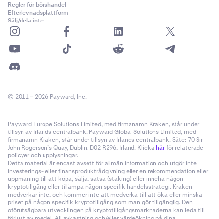
Regler för börshandel
Efterlevnadsplattform
Sälj/dela inte
© 2011 – 2026 Payward, Inc.
Payward Europe Solutions Limited, med firmanamn Kraken, står under
tillsyn av Irlands centralbank. Payward Global Solutions Limited, med
firmanamn Kraken, står under tillsyn av Irlands centralbank. Säte: 70 Sir
John Rogerson’s Quay, Dublin, D02 R296, Irland. Klicka
här
för relaterade
policyer och upplysningar.
Detta material är endast avsett för allmän information och utgör inte
investerings- eller finansproduktrådgivning eller en rekommendation eller
uppmaning till att köpa, sälja, satsa (staking) eller inneha någon
kryptotillgång eller tillämpa någon specifik handelsstrategi. Kraken
medverkar inte, och kommer inte att medverka till att öka eller minska
priset på någon specifik kryptotillgång som man gör tillgänglig. Den
oförutsägbara utvecklingen på kryptotillgångsmarknaderna kan leda till
förlust av medel. All avkastning och/eller värdeökning på dina