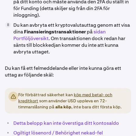
på ditt konto och måste använda den 2FA du ställt in
för Funding (detta skiljer sig från din 2FA för
inloggning).
Du kan avbryta ett kryptovalutauttag genom att visa
8
dina
Finansieringstransaktioner
på
sidan
Portföljöversikt
. Om transaktionen dock redan har
sänts till blockkedjan kommer du inte att kunna
avbryta uttaget.
Du kan få ett felmeddelande eller inte kunna göra ett
uttag av följande skäl:
För förbättrad säkerhet kan
köp med betal- och
kreditkort
som använder USD uppleva en 72-
timmarslåsning på
alla
köp
, inte bara ditt första köp.
•
Detta belopp kan inte överstiga ditt kontosaldo
•
Ogiltigt lösenord / Behörighet nekad-fel