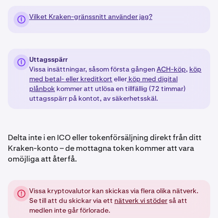
Vilket Kraken-gränssnitt använder jag?
Uttagsspärr
Vissa insättningar, såsom första gången
ACH-köp,
köp
med betal- eller kreditkort
eller
köp med digital
plånbok
kommer att utlösa en tillfällig (72 timmar)
uttagsspärr på kontot, av säkerhetsskäl.
Delta inte i en ICO eller tokenförsäljning direkt från ditt
Kraken-konto – de mottagna token kommer att vara
omöjliga att återfå.
Vissa kryptovalutor kan skickas via flera olika nätverk.
Se till att du skickar via ett
nätverk vi stöder
så att
medlen inte går förlorade.