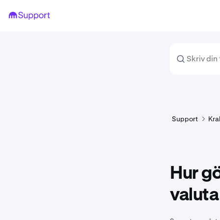
Support
Kra
Hur gö
valuta