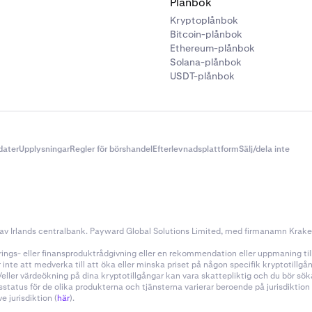
Plånbok
Kryptoplånbok
Bitcoin-plånbok
Ethereum-plånbok
Solana-plånbok
USDT-plånbok
dater
Upplysningar
Regler för börshandel
Efterlevnadsplattform
Sälj/dela inte
v Irlands centralbank. Payward Global Solutions Limited, med firmanamn Kraken, 
ings- eller finansproduktrådgivning eller en rekommendation eller uppmaning till a
nte att medverka till att öka eller minska priset på någon specifik kryptotillg
h/eller värdeökning på dina kryptotillgångar kan vara skattepliktig och du bör s
sstatus för de olika produkterna och tjänsterna varierar beroende på jurisdiktio
 jurisdiktion (
här
).