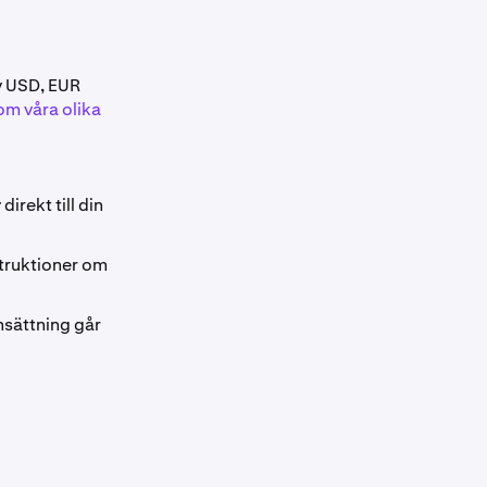
av USD, EUR
om våra olika
r
direkt till din
struktioner om
nsättning går