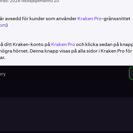
erad:
2026 ođđajagemánnu 20
 är avsedd för kunder som använder
Kraken Pro
-gränssnittet
com
)
på ditt Kraken-konto på
Kraken Pro
och klicka sedan på knap
 högra hörnet. Denna knapp visas på alla sidor i Kraken Pro för
ar.