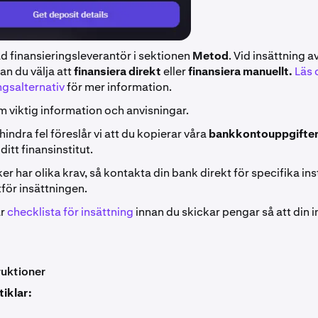
d finansieringsleverantör i sektionen
Metod
. Vid insättning 
an du välja att
finansiera direkt
eller
finansiera manuellt.
Läs 
ngsalternativ
för mer information.
 viktig information och anvisningar.
rhindra fel föreslår vi att du kopierar våra
bankkontouppgifte
ditt finansinstitut.
er har olika krav, så kontakta din bank direkt för specifika in
tför insättningen.
år
checklista för insättning
innan du skickar pengar så att din i
ruktioner
tiklar: