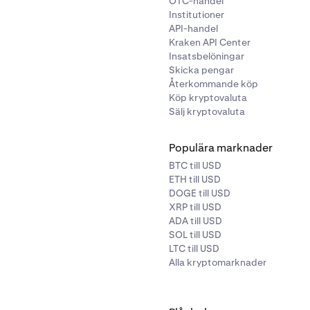
OTC-handel
Institutioner
API-handel
Kraken API Center
Insatsbelöningar
Skicka pengar
Återkommande köp
Köp kryptovaluta
Sälj kryptovaluta
Populära marknader
BTC till USD
ETH till USD
DOGE till USD
XRP till USD
ADA till USD
SOL till USD
LTC till USD
Alla kryptomarknader