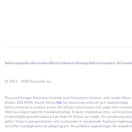
Sekretesspolicy
Användarvillkor
Cookieinställningar
Sekretesspolicy för kandi
© 2011 – 2026 Payward, Inc.
Payward Europe Solutions Limited, med firmanamn Kraken, står under tillsyn a
Dublin, D02 R296, Irland. Klicka
här
för relaterade policyer och upplysningar.
Detta material är endast avsett för allmän information och utgör inte invester
tillämpa någon specifik handelsstrategi. Kraken medverkar inte, och kommer i
kryptotillgångsmarknaderna kan leda till förlust av medel. All avkastning oc
gäller. Vissa kryptoprodukter och marknader är oreglerade. Krakens reglering
och/eller myndigheters skyddsprogram. Se juridiska upplysningar för respektive