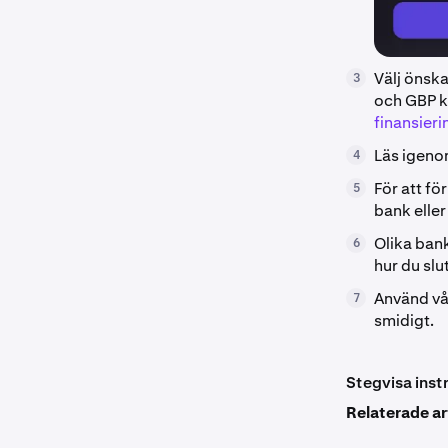
Välj önska
3
och GBP k
finansieri
Läs igenom
4
För att fö
5
bank eller 
Olika bank
6
hur du slu
Använd v
7
smidigt.
Stegvisa inst
Relaterade ar