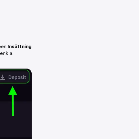
pen
Insättning
 enkla