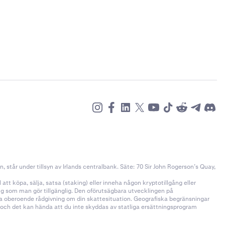
står under tillsyn av Irlands centralbank. Säte: 70 Sir John Rogerson’s Quay,
tt köpa, sälja, satsa (staking) eller inneha någon kryptotillgång eller
ång som man gör tillgänglig. Den oförutsägbara utvecklingen på
öka oberoende rådgivning om din skattesituation. Geografiska begränsningar
n och det kan hända att du inte skyddas av statliga ersättningsprogram