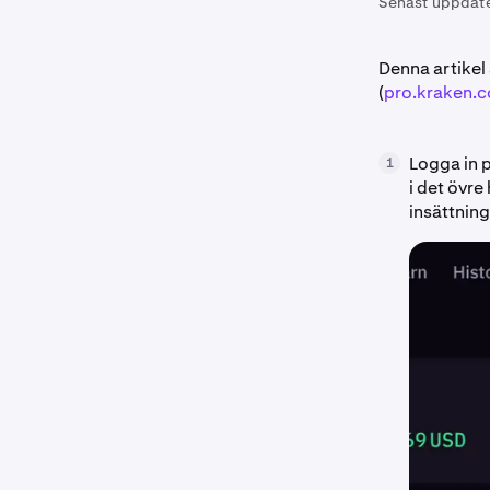
Senast uppdat
Denna artikel
(
pro.kraken.
Logga in 
1
i det övre
insättning