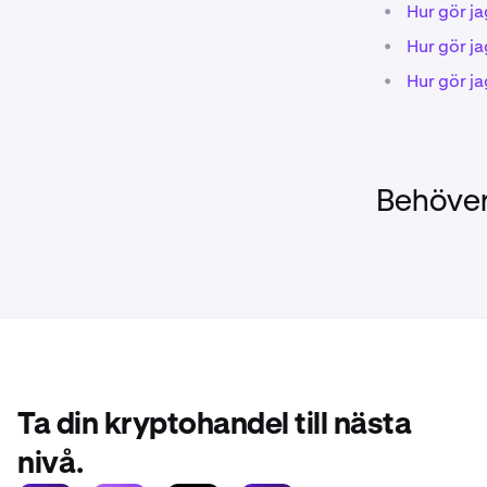
•
Hur gör j
•
Hur gör ja
•
Hur gör ja
Behöver
Ta din kryptohandel till nästa
nivå.