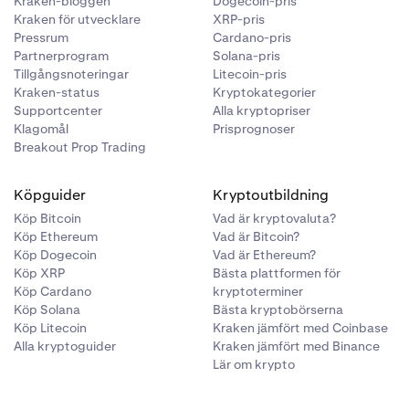
Kraken-bloggen
Dogecoin-pris
Kraken för utvecklare
XRP-pris
Pressrum
Cardano-pris
Partnerprogram
Solana-pris
Tillgångsnoteringar
Litecoin-pris
Kraken-status
Kryptokategorier
Supportcenter
Alla kryptopriser
Klagomål
Prisprognoser
Breakout Prop Trading
Köpguider
Kryptoutbildning
Köp Bitcoin
Vad är kryptovaluta?
Köp Ethereum
Vad är Bitcoin?
Köp Dogecoin
Vad är Ethereum?
Köp XRP
Bästa plattformen för
Köp Cardano
kryptoterminer
Köp Solana
Bästa kryptobörserna
Köp Litecoin
Kraken jämfört med Coinbase
Alla kryptoguider
Kraken jämfört med Binance
Lär om krypto