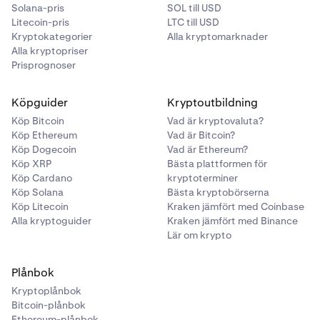
Solana-pris
SOL till USD
Litecoin-pris
LTC till USD
Kryptokategorier
Alla kryptomarknader
Alla kryptopriser
Prisprognoser
Köpguider
Kryptoutbildning
Köp Bitcoin
Vad är kryptovaluta?
Köp Ethereum
Vad är Bitcoin?
Köp Dogecoin
Vad är Ethereum?
Köp XRP
Bästa plattformen för
Köp Cardano
kryptoterminer
Köp Solana
Bästa kryptobörserna
Köp Litecoin
Kraken jämfört med Coinbase
Alla kryptoguider
Kraken jämfört med Binance
Lär om krypto
Plånbok
Kryptoplånbok
Bitcoin-plånbok
Ethereum-plånbok