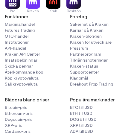
Pro
Kraken
Krak
Desktop
Funktioner
Företag
Marginalhandel
Säkerhet på Kraken
Futures Trading
Karriär på Kraken
OTC-handel
Kraken-bloggen
Institutioner
Kraken för utvecklare
API-handel
Pressrum
Kraken API Center
Partnerprogram
Insatsbelöningar
Tillgångsnoteringar
Skicka pengar
Kraken-status
Återkommande köp
Supportcenter
Köp kryptovaluta
Klagomål
Sälj kryptovaluta
Breakout Prop Trading
Bläddra bland priser
Populära marknader
Bitcoin-pris
BTC till USD
Ethereum-pris
ETH till USD
Dogecoin-pris
DOGE till USD
XRP-pris
XRP till USD
Cardano-pris
ADA till USD