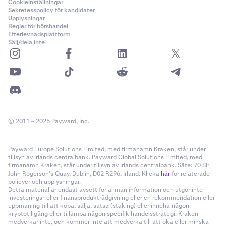
Cookieinställningar
Sekretesspolicy för kandidater
Upplysningar
Regler för börshandel
Efterlevnadsplattform
Sälj/dela inte
© 2011 – 2026 Payward, Inc.
Payward Europe Solutions Limited, med firmanamn Kraken, står under
tillsyn av Irlands centralbank. Payward Global Solutions Limited, med
firmanamn Kraken, står under tillsyn av Irlands centralbank. Säte: 70 Sir
John Rogerson’s Quay, Dublin, D02 R296, Irland. Klicka
här
för relaterade
policyer och upplysningar.
Detta material är endast avsett för allmän information och utgör inte
investerings- eller finansproduktrådgivning eller en rekommendation eller
uppmaning till att köpa, sälja, satsa (staking) eller inneha någon
kryptotillgång eller tillämpa någon specifik handelsstrategi. Kraken
medverkar inte, och kommer inte att medverka till att öka eller minska