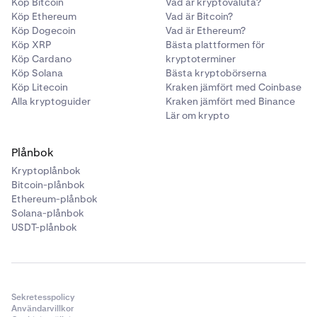
Köp Bitcoin
Vad är kryptovaluta?
Köp Ethereum
Vad är Bitcoin?
Köp Dogecoin
Vad är Ethereum?
Köp XRP
Bästa plattformen för
Köp Cardano
kryptoterminer
Köp Solana
Bästa kryptobörserna
Köp Litecoin
Kraken jämfört med Coinbase
Alla kryptoguider
Kraken jämfört med Binance
Lär om krypto
Plånbok
Kryptoplånbok
Bitcoin-plånbok
Ethereum-plånbok
Solana-plånbok
USDT-plånbok
Sekretesspolicy
Användarvillkor