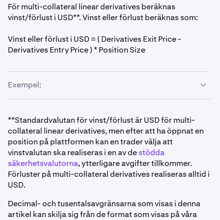
Köp 10 000 derivat till 2 500 USD per ETH
För multi-collateral linear derivatives beräknas
vinst/förlust i USD**. Vinst eller förlust beräknas som:
Sälj 10 000 derivat till 2 800 USD per ETH.
Vinsten är ( 1 / 2 500 - 1 / 2 800 ) * 10 000 = 0,42857 ETH
Vinst eller förlust i USD = ( Derivatives Exit Price -
Derivatives Entry Price ) * Position Size
Exempel:
Handel kräver en insättning av stödda säkerhetsvalutor
till marginalplånboken för Multi-Collateral
**Standardvalutan för vinst/förlust är USD för multi-
collateral linear derivatives, men efter att ha öppnat en
Köp 5 BTC-derivat till 35 000 USD per BTC
position på plattformen kan en trader välja att
vinstvalutan ska realiseras i en av de
stödda
Sälj 5 BTC-derivat till 40 000 USD per BTC
säkerhetsvalutorna
, ytterligare avgifter tillkommer.
Förluster på multi-collateral derivatives realiseras alltid i
Vinsten är (40 000 - 35 000) * 5 BTC = 25 000 USD
USD.
Decimal- och tusentalsavgränsarna som visas i denna
artikel kan skilja sig från de format som visas på våra