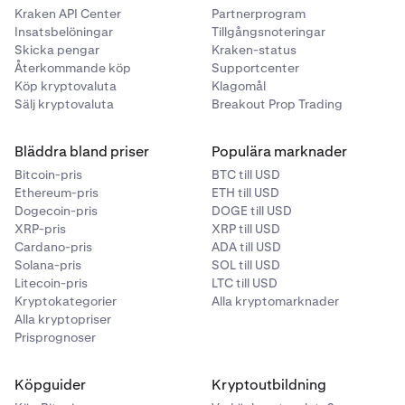
Kraken API Center
Partnerprogram
Insatsbelöningar
Tillgångsnoteringar
Skicka pengar
Kraken-status
Återkommande köp
Supportcenter
Köp kryptovaluta
Klagomål
Sälj kryptovaluta
Breakout Prop Trading
Bläddra bland priser
Populära marknader
Bitcoin-pris
BTC till USD
Ethereum-pris
ETH till USD
Dogecoin-pris
DOGE till USD
XRP-pris
XRP till USD
Cardano-pris
ADA till USD
Solana-pris
SOL till USD
Litecoin-pris
LTC till USD
Kryptokategorier
Alla kryptomarknader
Alla kryptopriser
Prisprognoser
Köpguider
Kryptoutbildning