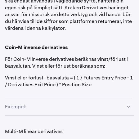
ska endast användas i vägledande syfte, hantera din
egen risk på lämpligt sätt. Kraken Derivatives har inget
ansvar för missbruk av detta verktyg och vid handel bör
du hänvisa till de siffror som plattformen returnerar, inte
värdena i denna kalkylator.
Coin-M inverse derivatives
För Coin-M inverse derivatives beräknas vinst/förlust i
basvalutan. Vinst eller förlust beräknas som:
Vinst eller förlust i basvaluta = ( 1 / Futures Entry Price - 1
/ Derivatives Exit Price ) * Position Size
Exempel:
Handel kräver en insättning av Ether (ETH) till
marginalkontot för Ether-Dollar Futures
Multi-M linear derivatives