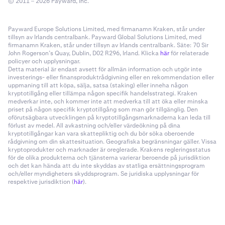
© 2011 – 2026 Payward, Inc.
Payward Europe Solutions Limited, med firmanamn Kraken, står under
tillsyn av Irlands centralbank. Payward Global Solutions Limited, med
firmanamn Kraken, står under tillsyn av Irlands centralbank. Säte: 70 Sir
John Rogerson’s Quay, Dublin, D02 R296, Irland. Klicka
här
för relaterade
policyer och upplysningar.
Detta material är endast avsett för allmän information och utgör inte
investerings- eller finansproduktrådgivning eller en rekommendation eller
uppmaning till att köpa, sälja, satsa (staking) eller inneha någon
kryptotillgång eller tillämpa någon specifik handelsstrategi. Kraken
medverkar inte, och kommer inte att medverka till att öka eller minska
priset på någon specifik kryptotillgång som man gör tillgänglig. Den
oförutsägbara utvecklingen på kryptotillgångsmarknaderna kan leda till
förlust av medel. All avkastning och/eller värdeökning på dina
kryptotillgångar kan vara skattepliktig och du bör söka oberoende
rådgivning om din skattesituation. Geografiska begränsningar gäller. Vissa
kryptoprodukter och marknader är oreglerade. Krakens regleringsstatus
för de olika produkterna och tjänsterna varierar beroende på jurisdiktion
och det kan hända att du inte skyddas av statliga ersättningsprogram
och/eller myndigheters skyddsprogram. Se juridiska upplysningar för
respektive jurisdiktion (
här
).