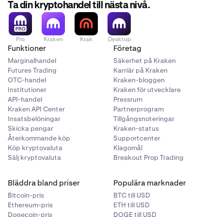
Ta din kryptohandel till nästa nivå.
Pro
Kraken
Krak
Desktop
Funktioner
Företag
Marginalhandel
Säkerhet på Kraken
Futures Trading
Karriär på Kraken
OTC-handel
Kraken-bloggen
Institutioner
Kraken för utvecklare
API-handel
Pressrum
Kraken API Center
Partnerprogram
Insatsbelöningar
Tillgångsnoteringar
Skicka pengar
Kraken-status
Återkommande köp
Supportcenter
Köp kryptovaluta
Klagomål
Sälj kryptovaluta
Breakout Prop Trading
Bläddra bland priser
Populära marknader
Bitcoin-pris
BTC till USD
Ethereum-pris
ETH till USD
Dogecoin-pris
DOGE till USD