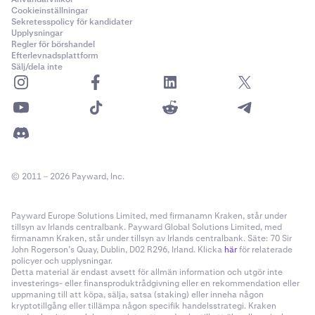
originalljudet. Högre värden ger en rymligare,
Cookieinställningar
ekande ton.
Sekretesspolicy för kandidater
Upplysningar
Regler för börshandel
För att ta bort en effekt, klicka på ikonen för
Efterlevnadsplattform
Sälj/dela inte
papperskorgen
till höger om effekttiteln.
© 2011 – 2026 Payward, Inc.
Payward Europe Solutions Limited, med firmanamn Kraken, står under
tillsyn av Irlands centralbank. Payward Global Solutions Limited, med
firmanamn Kraken, står under tillsyn av Irlands centralbank. Säte: 70 Sir
John Rogerson’s Quay, Dublin, D02 R296, Irland. Klicka
här
för relaterade
policyer och upplysningar.
Detta material är endast avsett för allmän information och utgör inte
investerings- eller finansproduktrådgivning eller en rekommendation eller
uppmaning till att köpa, sälja, satsa (staking) eller inneha någon
kryptotillgång eller tillämpa någon specifik handelsstrategi. Kraken