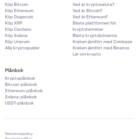
•
Resonans:
Bestämmer hur skarp eller uttalad filtrets
Köp Bitcoin
Vad är kryptovaluta?
effekt är nära brytpunkten.
Köp Ethereum
Vad är Bitcoin?
•
Mix:
Blandar den filtrerade signalen med
Köp Dogecoin
Vad är Ethereum?
Köp XRP
Bästa plattformen för
originalljudet. En högre mix innebär att mer filtrering
Köp Cardano
kryptoterminer
appliceras.
Köp Solana
Bästa kryptobörserna
Köp Litecoin
Kraken jämfört med Coinbase
Reverb:
Alla kryptoguider
Kraken jämfört med Binance
Reverb simulerar det akustiska utrymmet i ett rum eller
Lär om krypto
en miljö, vilket lägger till djup och eko. Vanliga kontroller
är:
Plånbok
Kryptoplånbok
Bitcoin-plånbok
•
Feedback:
Justerar hur många gånger ekona
Ethereum-plånbok
upprepas och hur länge de dröjer sig kvar.
Solana-plånbok
•
Dämpning:
Styr hur snabbt höga frekvenser tonar ut,
USDT-plånbok
vilket gör ekot ljusare eller mer dämpat.
•
Bredd:
Styr stereospridningen, från mono (lägre
bredd) till bred, omslutande efterklang.
Sekretesspolicy
•
Mix:
Blandar den efterklangade signalen med
Användarvillkor