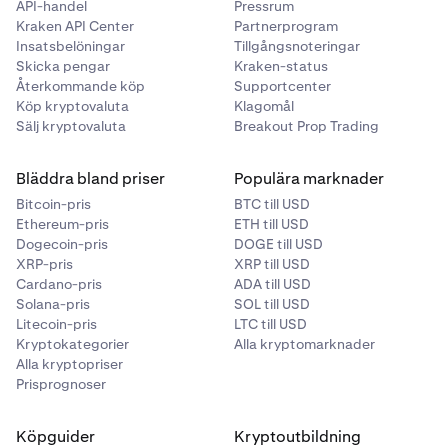
fyra filtertyper du kan applicera:
API-handel
Pressrum
Kraken API Center
Partnerprogram
Insatsbelöningar
Tillgångsnoteringar
•
LP (Lågpass):
Tillåter frekvenser under brytpunkten
Skicka pengar
Kraken-status
Återkommande köp
Supportcenter
att passera, vilket tar bort högre toner.
Köp kryptovaluta
Klagomål
•
BP (Bandpass):
Framhäver frekvenser runt
Sälj kryptovaluta
Breakout Prop Trading
brytpunkten samtidigt som lägre och högre
frekvenser reduceras.
Bläddra bland priser
Populära marknader
•
HP (Högpass):
Tillåter endast frekvenser över
Bitcoin-pris
BTC till USD
brytpunkten att passera, vilket tar bort låga toner.
Ethereum-pris
ETH till USD
Dogecoin-pris
•
DOGE till USD
NP (Notch/Notch-Pass):
Tar bort ett smalt
XRP-pris
XRP till USD
frekvensband runt brytpunkten, vilket lämnar både
Cardano-pris
ADA till USD
låga och höga frekvenser intakta.
Solana-pris
SOL till USD
Litecoin-pris
LTC till USD
Viktiga filterkontroller inkluderar:
Kryptokategorier
Alla kryptomarknader
Alla kryptopriser
Prisprognoser
•
Brytpunkt:
Ställer in frekvenströskeln där filtret
börjar verka.
Köpguider
Kryptoutbildning