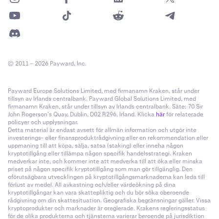
© 2011 – 2026 Payward, Inc.
Payward Europe Solutions Limited, med firmanamn Kraken, står under
tillsyn av Irlands centralbank. Payward Global Solutions Limited, med
firmanamn Kraken, står under tillsyn av Irlands centralbank. Säte: 70 Sir
John Rogerson’s Quay, Dublin, D02 R296, Irland. Klicka
här
för relaterade
policyer och upplysningar.
Detta material är endast avsett för allmän information och utgör inte
investerings- eller finansproduktrådgivning eller en rekommendation eller
uppmaning till att köpa, sälja, satsa (staking) eller inneha någon
kryptotillgång eller tillämpa någon specifik handelsstrategi. Kraken
medverkar inte, och kommer inte att medverka till att öka eller minska
priset på någon specifik kryptotillgång som man gör tillgänglig. Den
oförutsägbara utvecklingen på kryptotillgångsmarknaderna kan leda till
förlust av medel. All avkastning och/eller värdeökning på dina
kryptotillgångar kan vara skattepliktig och du bör söka oberoende
rådgivning om din skattesituation. Geografiska begränsningar gäller. Vissa
kryptoprodukter och marknader är oreglerade. Krakens regleringsstatus
för de olika produkterna och tjänsterna varierar beroende på jurisdiktion