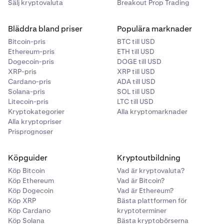
Sälj kryptovaluta
Breakout Prop Trading
Bläddra bland priser
Populära marknader
Bitcoin-pris
BTC till USD
Ethereum-pris
ETH till USD
Dogecoin-pris
DOGE till USD
XRP-pris
XRP till USD
Cardano-pris
ADA till USD
Solana-pris
SOL till USD
Litecoin-pris
LTC till USD
Kryptokategorier
Alla kryptomarknader
Alla kryptopriser
Prisprognoser
Köpguider
Kryptoutbildning
Köp Bitcoin
Vad är kryptovaluta?
Köp Ethereum
Vad är Bitcoin?
Köp Dogecoin
Vad är Ethereum?
Köp XRP
Bästa plattformen för
Köp Cardano
kryptoterminer
Köp Solana
Bästa kryptobörserna