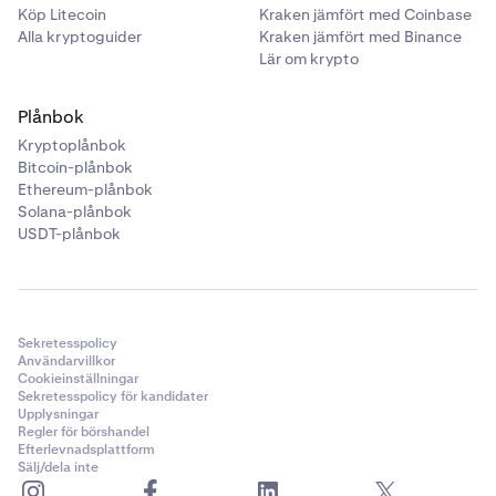
Köp Litecoin
Kraken jämfört med Coinbase
Alla kryptoguider
Kraken jämfört med Binance
Lär om krypto
Plånbok
Kryptoplånbok
Bitcoin-plånbok
Ethereum-plånbok
Solana-plånbok
USDT-plånbok
Sekretesspolicy
Användarvillkor
Cookieinställningar
Sekretesspolicy för kandidater
Upplysningar
Regler för börshandel
Efterlevnadsplattform
Sälj/dela inte