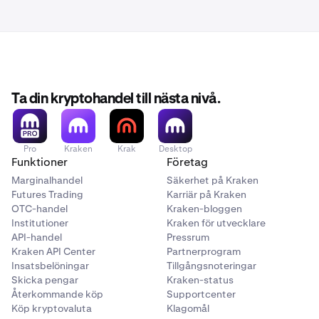
Ta din kryptohandel till nästa nivå.
Pro
Kraken
Krak
Desktop
Funktioner
Företag
Marginalhandel
Säkerhet på Kraken
Futures Trading
Karriär på Kraken
OTC-handel
Kraken-bloggen
Institutioner
Kraken för utvecklare
API-handel
Pressrum
Kraken API Center
Partnerprogram
Insatsbelöningar
Tillgångsnoteringar
Skicka pengar
Kraken-status
Återkommande köp
Supportcenter
Köp kryptovaluta
Klagomål