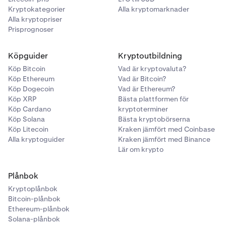
Ange det belopp du vill köpa. Klicka sedan på
Köp
+
4
Kryptokategorier
Alla kryptomarknader
tillgång.
Alla kryptopriser
Prisprognoser
En bekräftelseskärm visas. Om allt ser bra ut, klicka
5
på
Bekräfta
.
Köpguider
Kryptoutbildning
Köp Bitcoin
Vad är kryptovaluta?
Det var allt.
6
Köp Ethereum
Vad är Bitcoin?
Köp Dogecoin
Vad är Ethereum?
Köp XRP
Bästa plattformen för
Köp Cardano
kryptoterminer
Köp Solana
Bästa kryptobörserna
Köp Litecoin
Kraken jämfört med Coinbase
Alla kryptoguider
Kraken jämfört med Binance
Lär om krypto
Plånbok
Kryptoplånbok
Bitcoin-plånbok
Ethereum-plånbok
Solana-plånbok
Därefter kan du välja ditt
målpris
. Du kan välja ett av
3