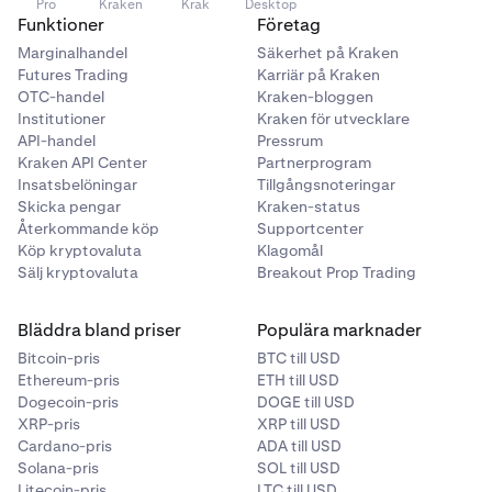
Pro
Kraken
Krak
Desktop
till exempel vill investera 100 USD i BTC kan du övervaka
Funktioner
Företag
det specifika beloppet eftersom det är kopplat till din
Marginalhandel
Säkerhet på Kraken
Take-profit- eller stop-loss-order.
Futures Trading
Karriär på Kraken
OTC-handel
Kraken-bloggen
Detta gör att du enkelt kan övervaka och hantera risken
Institutioner
Kraken för utvecklare
för enskilda affärer.
API-handel
Pressrum
Kraken API Center
Partnerprogram
Insatsbelöningar
Tillgångsnoteringar
Så här ställer du in på Kraken Web
Skicka pengar
Kraken-status
På din
Kraken Web-hemsida:
Återkommande köp
Supportcenter
Köp kryptovaluta
Klagomål
Sälj kryptovaluta
Breakout Prop Trading
Klicka på knappen
Köp
.
1
Ställ in ett
direktköp.
När du har köpt krypto kommer
2
Bläddra bland priser
Populära marknader
du att se alternativet att ställa in en take-profit- eller
Bitcoin-pris
BTC till USD
stop-loss-order.
Ethereum-pris
ETH till USD
Dogecoin-pris
DOGE till USD
XRP-pris
XRP till USD
Cardano-pris
ADA till USD
Solana-pris
SOL till USD
Litecoin-pris
LTC till USD