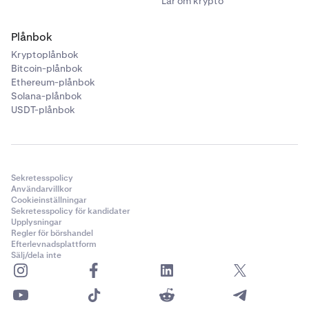
Lär om krypto
Plånbok
Kryptoplånbok
Bitcoin-plånbok
Ethereum-plånbok
Solana-plånbok
USDT-plånbok
Sekretesspolicy
Användarvillkor
Cookieinställningar
Sekretesspolicy för kandidater
Upplysningar
Regler för börshandel
Efterlevnadsplattform
Sälj/dela inte