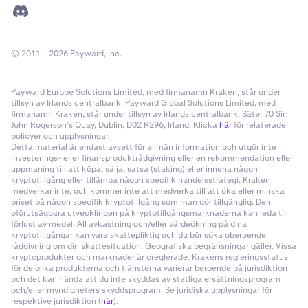
© 2011 – 2026 Payward, Inc.
Payward Europe Solutions Limited, med firmanamn Kraken, står under
tillsyn av Irlands centralbank. Payward Global Solutions Limited, med
firmanamn Kraken, står under tillsyn av Irlands centralbank. Säte: 70 Sir
John Rogerson’s Quay, Dublin, D02 R296, Irland. Klicka
här
för relaterade
policyer och upplysningar.
Detta material är endast avsett för allmän information och utgör inte
investerings- eller finansproduktrådgivning eller en rekommendation eller
uppmaning till att köpa, sälja, satsa (staking) eller inneha någon
kryptotillgång eller tillämpa någon specifik handelsstrategi. Kraken
medverkar inte, och kommer inte att medverka till att öka eller minska
priset på någon specifik kryptotillgång som man gör tillgänglig. Den
oförutsägbara utvecklingen på kryptotillgångsmarknaderna kan leda till
förlust av medel. All avkastning och/eller värdeökning på dina
kryptotillgångar kan vara skattepliktig och du bör söka oberoende
rådgivning om din skattesituation. Geografiska begränsningar gäller. Vissa
kryptoprodukter och marknader är oreglerade. Krakens regleringsstatus
för de olika produkterna och tjänsterna varierar beroende på jurisdiktion
och det kan hända att du inte skyddas av statliga ersättningsprogram
och/eller myndigheters skyddsprogram. Se juridiska upplysningar för
respektive jurisdiktion (
här
).