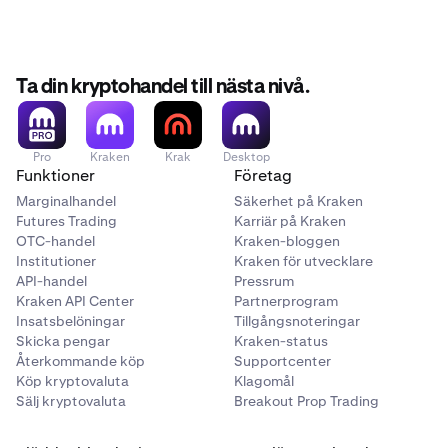
AUD
14,00 AUD
Ta din kryptohandel till nästa nivå.
1 500–7 000 AUD
CAD
Pro
Kraken
Krak
Desktop
Funktioner
Företag
12,50 CAD
Marginalhandel
Säkerhet på Kraken
Futures Trading
Karriär på Kraken
1 500–6 500 CAD
OTC-handel
Kraken-bloggen
Institutioner
Kraken för utvecklare
API-handel
Pressrum
CHF
Kraken API Center
Partnerprogram
Insatsbelöningar
Tillgångsnoteringar
10,00 CHF
Skicka pengar
Kraken-status
Återkommande köp
Supportcenter
1 000–5 000 CHF
Köp kryptovaluta
Klagomål
Sälj kryptovaluta
Breakout Prop Trading
EUR