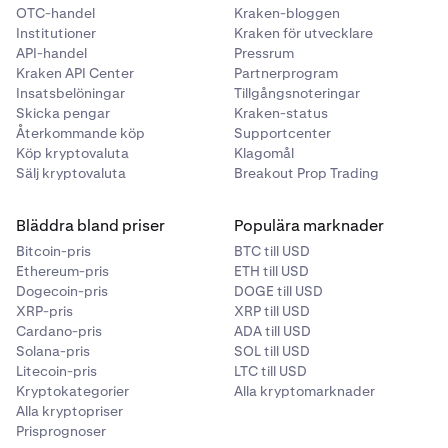
OTC-handel
Kraken-bloggen
Institutioner
Kraken för utvecklare
API-handel
Pressrum
Kraken API Center
Partnerprogram
Insatsbelöningar
Tillgångsnoteringar
Skicka pengar
Kraken-status
Återkommande köp
Supportcenter
Köp kryptovaluta
Klagomål
Sälj kryptovaluta
Breakout Prop Trading
Bläddra bland priser
Populära marknader
Bitcoin-pris
BTC till USD
Ethereum-pris
ETH till USD
Dogecoin-pris
DOGE till USD
XRP-pris
XRP till USD
Cardano-pris
ADA till USD
Solana-pris
SOL till USD
Litecoin-pris
LTC till USD
Kryptokategorier
Alla kryptomarknader
Alla kryptopriser
Prisprognoser