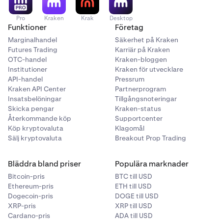
Pro
Kraken
Krak
Desktop
Funktioner
Företag
Marginalhandel
Säkerhet på Kraken
Futures Trading
Karriär på Kraken
OTC-handel
Kraken-bloggen
Institutioner
Kraken för utvecklare
API-handel
Pressrum
Kraken API Center
Partnerprogram
Insatsbelöningar
Tillgångsnoteringar
Skicka pengar
Kraken-status
Återkommande köp
Supportcenter
Köp kryptovaluta
Klagomål
Sälj kryptovaluta
Breakout Prop Trading
Bläddra bland priser
Populära marknader
Bitcoin-pris
BTC till USD
Ethereum-pris
ETH till USD
Dogecoin-pris
DOGE till USD
XRP-pris
XRP till USD
Cardano-pris
ADA till USD