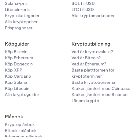
Solana-pris
SOL till USD
Litecoin-pris
LTC till USD
Kryptokategorier
Alla kryptomarknader
Alla kryptopriser
Prisprognoser
Köpguider
Kryptoutbildning
Köp Bitcoin
Vad är kryptovaluta?
Köp Ethereum
Vad är Bitcoin?
Köp Dogecoin
Vad är Ethereum?
Köp XRP
Bästa plattformen för
Köp Cardano
kryptoterminer
Köp Solana
Bästa kryptobörserna
Köp Litecoin
Kraken jämfört med Coinbase
Alla kryptoguider
Kraken jämfört med Binance
Lär om krypto
Plånbok
Kryptoplånbok
Bitcoin-plånbok
Ethereum-plånbok