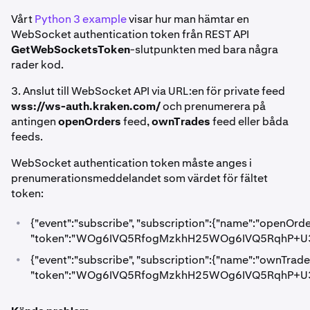
Vårt
Python 3 example
visar hur man hämtar en
WebSocket authentication token från REST API
GetWebSocketsToken
-slutpunkten med bara några
rader kod.
3. Anslut till WebSocket API via URL:en för private feed
wss://ws-auth.kraken.com/
och prenumerera på
antingen
openOrders
feed,
ownTrades
feed eller båda
feeds.
WebSocket authentication token måste anges i
prenumerationsmeddelandet som värdet för fältet
token:
•
{"event":"subscribe", "subscription":{"name":"openOrde
"token":"WOg6IVQ5RfogMzkhH25WOg6IVQ5RqhP+U3
•
{"event":"subscribe", "subscription":{"name":"ownTrade
"token":"WOg6IVQ5RfogMzkhH25WOg6IVQ5RqhP+U3