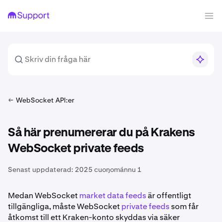
WebSocket API:er
Så här prenumererar du på Krakens
WebSocket private feeds
Senast uppdaterad:
2025 cuoŋománnu 1
Medan WebSocket
market data feeds
är offentligt
tillgängliga, måste WebSocket
private feeds
som får
åtkomst till ett Kraken-konto skyddas via säker