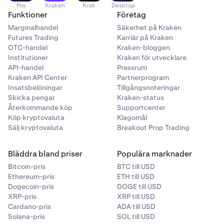
Pro
Kraken
Krak
Desktop
Funktioner
Företag
Marginalhandel
Säkerhet på Kraken
Futures Trading
Karriär på Kraken
OTC-handel
Kraken-bloggen
Institutioner
Kraken för utvecklare
API-handel
Pressrum
Kraken API Center
Partnerprogram
Insatsbelöningar
Tillgångsnoteringar
Skicka pengar
Kraken-status
Återkommande köp
Supportcenter
Köp kryptovaluta
Klagomål
Sälj kryptovaluta
Breakout Prop Trading
Bläddra bland priser
Populära marknader
Bitcoin-pris
BTC till USD
Ethereum-pris
ETH till USD
Dogecoin-pris
DOGE till USD
XRP-pris
XRP till USD
Cardano-pris
ADA till USD
Solana-pris
SOL till USD