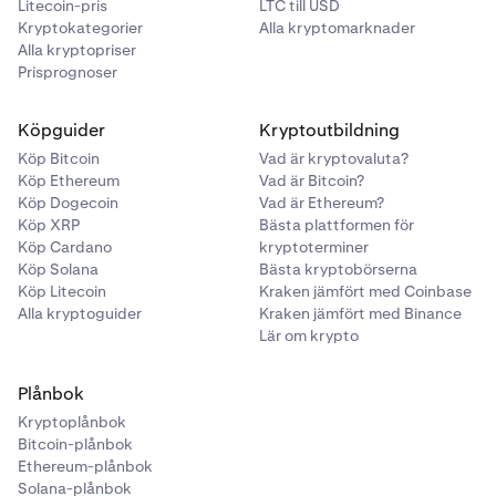
Litecoin-pris
LTC till USD
Kryptokategorier
Alla kryptomarknader
Alla kryptopriser
Prisprognoser
Köpguider
Kryptoutbildning
Köp Bitcoin
Vad är kryptovaluta?
Köp Ethereum
Vad är Bitcoin?
Köp Dogecoin
Vad är Ethereum?
Köp XRP
Bästa plattformen för
Köp Cardano
kryptoterminer
Köp Solana
Bästa kryptobörserna
Köp Litecoin
Kraken jämfört med Coinbase
Alla kryptoguider
Kraken jämfört med Binance
Lär om krypto
Plånbok
Kryptoplånbok
Bitcoin-plånbok
Ethereum-plånbok
Solana-plånbok