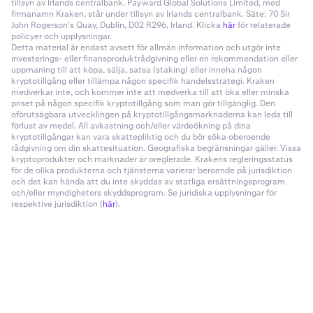
tillsyn av Irlands centralbank. Payward Global Solutions Limited, med
firmanamn Kraken, står under tillsyn av Irlands centralbank. Säte: 70 Sir
John Rogerson’s Quay, Dublin, D02 R296, Irland. Klicka
här
för relaterade
policyer och upplysningar.
Detta material är endast avsett för allmän information och utgör inte
investerings- eller finansproduktrådgivning eller en rekommendation eller
uppmaning till att köpa, sälja, satsa (staking) eller inneha någon
kryptotillgång eller tillämpa någon specifik handelsstrategi. Kraken
medverkar inte, och kommer inte att medverka till att öka eller minska
priset på någon specifik kryptotillgång som man gör tillgänglig. Den
oförutsägbara utvecklingen på kryptotillgångsmarknaderna kan leda till
förlust av medel. All avkastning och/eller värdeökning på dina
kryptotillgångar kan vara skattepliktig och du bör söka oberoende
rådgivning om din skattesituation. Geografiska begränsningar gäller. Vissa
kryptoprodukter och marknader är oreglerade. Krakens regleringsstatus
för de olika produkterna och tjänsterna varierar beroende på jurisdiktion
och det kan hända att du inte skyddas av statliga ersättningsprogram
och/eller myndigheters skyddsprogram. Se juridiska upplysningar för
respektive jurisdiktion (
här
).