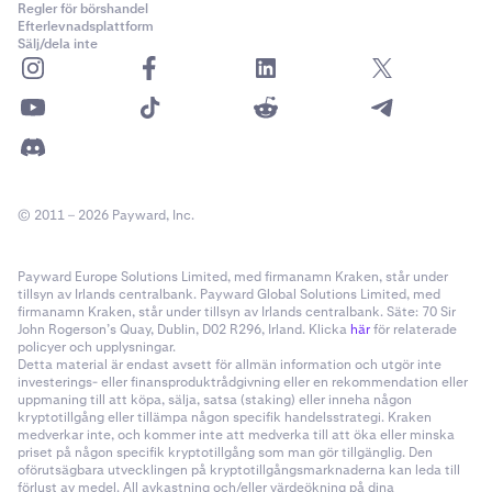
Regler för börshandel
Efterlevnadsplattform
Sälj/dela inte
© 2011 – 2026 Payward, Inc.
Payward Europe Solutions Limited, med firmanamn Kraken, står under
tillsyn av Irlands centralbank. Payward Global Solutions Limited, med
firmanamn Kraken, står under tillsyn av Irlands centralbank. Säte: 70 Sir
John Rogerson’s Quay, Dublin, D02 R296, Irland. Klicka
här
för relaterade
policyer och upplysningar.
Detta material är endast avsett för allmän information och utgör inte
investerings- eller finansproduktrådgivning eller en rekommendation eller
uppmaning till att köpa, sälja, satsa (staking) eller inneha någon
kryptotillgång eller tillämpa någon specifik handelsstrategi. Kraken
medverkar inte, och kommer inte att medverka till att öka eller minska
priset på någon specifik kryptotillgång som man gör tillgänglig. Den
oförutsägbara utvecklingen på kryptotillgångsmarknaderna kan leda till
förlust av medel. All avkastning och/eller värdeökning på dina