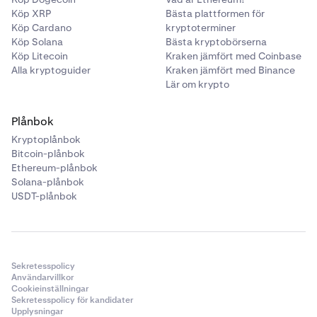
Köp XRP
Bästa plattformen för
Köp Cardano
kryptoterminer
Köp Solana
Bästa kryptobörserna
Köp Litecoin
Kraken jämfört med Coinbase
Alla kryptoguider
Kraken jämfört med Binance
Lär om krypto
Plånbok
Kryptoplånbok
Bitcoin-plånbok
Ethereum-plånbok
Solana-plånbok
USDT-plånbok
Sekretesspolicy
Användarvillkor
Cookieinställningar
Sekretesspolicy för kandidater
Upplysningar