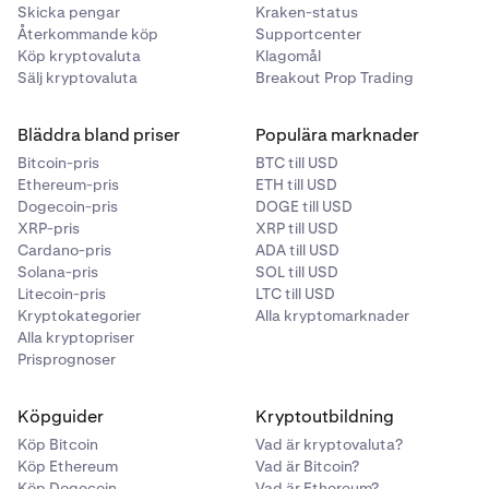
Skicka pengar
Kraken-status
Återkommande köp
Supportcenter
Köp kryptovaluta
Klagomål
Sälj kryptovaluta
Breakout Prop Trading
Bläddra bland priser
Populära marknader
Bitcoin-pris
BTC till USD
Ethereum-pris
ETH till USD
Dogecoin-pris
DOGE till USD
XRP-pris
XRP till USD
Cardano-pris
ADA till USD
Solana-pris
SOL till USD
Litecoin-pris
LTC till USD
Kryptokategorier
Alla kryptomarknader
Alla kryptopriser
Prisprognoser
Köpguider
Kryptoutbildning
Köp Bitcoin
Vad är kryptovaluta?
Köp Ethereum
Vad är Bitcoin?
Köp Dogecoin
Vad är Ethereum?