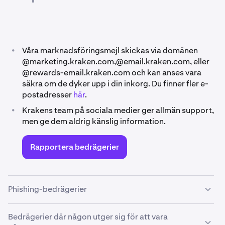
•
Våra marknadsföringsmejl skickas via domänen
@marketing.kraken.com,@email.kraken.com, eller
@rewards-email.kraken.com och kan anses vara
säkra om de dyker upp i din inkorg. Du finner fler e-
postadresser
här
.
•
Krakens team på sociala medier ger allmän support,
men ge dem aldrig känslig information.
Rapportera bedrägerier
Phishing-bedrägerier
Phishing-bedrägerier är ett vanligt hot mot Kraken-
Bedrägerier där någon utger sig för att vara
kunder. Med dessa försöker bedragare lura dig att