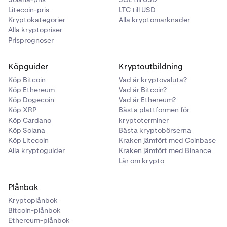
Sök istället efter det legitima numret för
Hitta den officiella webbplatsen och verifiera e-
eller en känsla av brådska leda dig till att fatta ett
Litecoin-pris
LTC till USD
•
Var vaksam mot företag med lite eller ingen
organisationen och kontakta dem direkt.
postadressen du kommunicerar med.
förhastat beslut.
Kryptokategorier
Alla kryptomarknader
information tillgänglig utanför deras webbplats.
•
Alla kryptopriser
Var försiktig med låga priser:
Om priset verkar för
Prisprognoser
Rapportera ett myndighetsbedrägeri
bra för att vara sant, så är det nog så.
Rapportera ett situationsanpassat bedrägeri med kryp
Rapportera ett investeringsbedrägeri
•
Kommunicera inte utanför den officiella
Köpguider
Kryptoutbildning
plattformen:
Håll all kommunikation inom den
officiella webbplatsen eller plattformen.
Köp Bitcoin
Vad är kryptovaluta?
Köp Ethereum
Vad är Bitcoin?
Köp Dogecoin
Vad är Ethereum?
Rapportera bedrägerier med stora köp
Köp XRP
Bästa plattformen för
Köp Cardano
kryptoterminer
Köp Solana
Bästa kryptobörserna
Köp Litecoin
Kraken jämfört med Coinbase
Alla kryptoguider
Kraken jämfört med Binance
Lär om krypto
Plånbok
Kryptoplånbok
Bitcoin-plånbok
Ethereum-plånbok