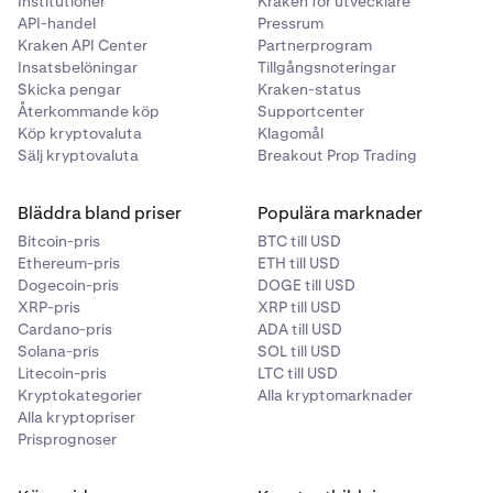
Institutioner
Kraken för utvecklare
API-handel
Pressrum
Kraken API Center
Partnerprogram
Insatsbelöningar
Tillgångsnoteringar
Skicka pengar
Kraken-status
Återkommande köp
Supportcenter
Köp kryptovaluta
Klagomål
Sälj kryptovaluta
Breakout Prop Trading
Bläddra bland priser
Populära marknader
Bitcoin-pris
BTC till USD
Ethereum-pris
ETH till USD
Dogecoin-pris
DOGE till USD
XRP-pris
XRP till USD
Cardano-pris
ADA till USD
Solana-pris
SOL till USD
Litecoin-pris
LTC till USD
Kryptokategorier
Alla kryptomarknader
Alla kryptopriser
Prisprognoser