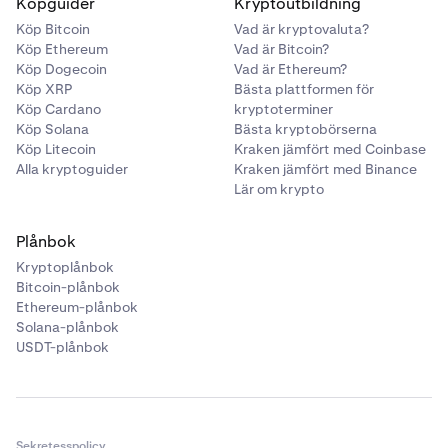
Köpguider
Kryptoutbildning
Köp Bitcoin
Vad är kryptovaluta?
Köp Ethereum
Vad är Bitcoin?
Köp Dogecoin
Vad är Ethereum?
Köp XRP
Bästa plattformen för
Köp Cardano
kryptoterminer
Köp Solana
Bästa kryptobörserna
Köp Litecoin
Kraken jämfört med Coinbase
Alla kryptoguider
Kraken jämfört med Binance
Lär om krypto
Plånbok
Kryptoplånbok
Bitcoin-plånbok
Ethereum-plånbok
Solana-plånbok
USDT-plånbok
Sekretesspolicy